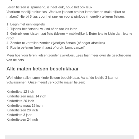
Leren fietsen is spannend, is heel leuk, houd het ook leuk.
Voorkom moeilijke situsties. Wat kan je doen om het leren fietsen makkelijker te
maken? Hierbij 5 tips voor het snel en vooral pijnloos (mogelijk) te leren fietsen:
1. Begin met een loopfiets
2. Tijdens het fietsen uw kind af en toe los laten
3. Gebruik een juiste maat fiets (kleiner = makkelijker). Beter iets te klein dan, iets te
groot
4. Zonder te vertellen zonder zijwieltjes fietsen (of hoger afstellen)
5. Rustig oefenen (geen haast of druk, komt vanzelf)
Meer
tips voor leren fietsen zonder zijwieltjes
. Lees hier meer over de
geschiedenis
van de fiets.
Alle maten fietsen beschikbaar
We hebben alle maten kinderfietsen beschikbaar. Vanaf de leeftijd 3 jaar tot
volwassenen. Onze meest verkochte maten fietsen:
Kinderfiets 12 inch
Kinderfietsen maat 14 inch
Kinderfiets 26 inch
Kinderfiets maat 18 inch
Kinderfietsen 20 inch
Kinderfiets 3 jaar
Kinderfietsen 24 inch