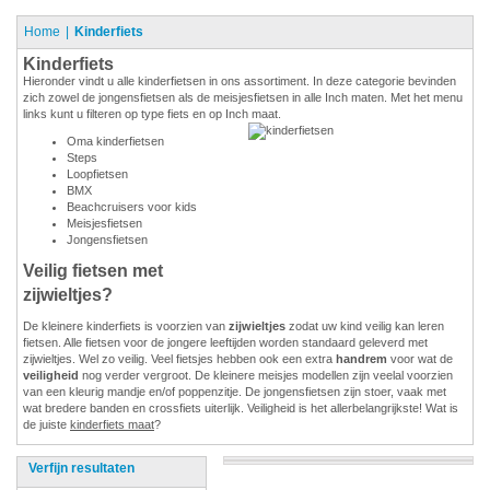
Home
Kinderfiets
Kinderfiets
Hieronder vindt u alle kinderfietsen in ons assortiment. In deze categorie bevinden
zich zowel de jongensfietsen als de meisjesfietsen in alle Inch maten. Met het menu
links kunt u filteren op type fiets en op Inch maat.
Oma kinderfietsen
Steps
Loopfietsen
BMX
Beachcruisers voor kids
Meisjesfietsen
Jongensfietsen
Veilig fietsen met
zijwieltjes?
De kleinere kinderfiets is voorzien van
zijwieltjes
zodat uw kind veilig kan leren
fietsen. Alle fietsen voor de jongere leeftijden worden standaard geleverd met
zijwieltjes. Wel zo veilig. Veel fietsjes hebben ook een extra
handrem
voor wat de
veiligheid
nog verder vergroot. De kleinere meisjes modellen zijn veelal voorzien
van een kleurig mandje en/of poppenzitje. De jongensfietsen zijn stoer, vaak met
wat bredere banden en crossfiets uiterlijk. Veiligheid is het allerbelangrijkste! Wat is
de juiste
kinderfiets maat
?
Verfijn resultaten