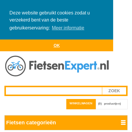
Deze website gebruikt cookies zodat u
verzekerd bent van de beste
gebruikerservaring:
Meer informatie
OK
WINKELWAGEN
(0)
product(en)
Fietsen categorieën