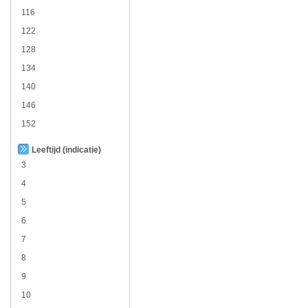
116
122
128
134
140
146
152
Leeftijd (indicatie)
3
4
5
6
7
8
9
10