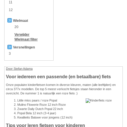
11
12
Wielmaat
20
Verwijder
Wielmaat
filter
Versnellingen
3
Door Stefan Adama
Voor iedereen een passende (en betaalbare) fiets
Onze populaire kinderfietsen komen in diverse kleuren, maten (alle leeftijden) en
circa 377x modellen. De top 5 meest verkocht fietsjes staan hieronder in een
overzicht. De nummer 1 is natuurlijk een roze fiets :)
Little miss paars / roze Popal
Mulino Flowerie Roze 12 inch Roze
Zwarte Daily Dutch Popal 22 inch
Popal Bela 12 inch (3-4 jaar)
Kwaliteits Baluwe voor jongens (12 inch)
Tips voor leren fietsen voor kinderen