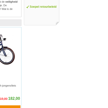
t de
veiligheid
je. De
Soepel retourbeleid
e! Wat is de
h jongensfiets
182,00
15,00