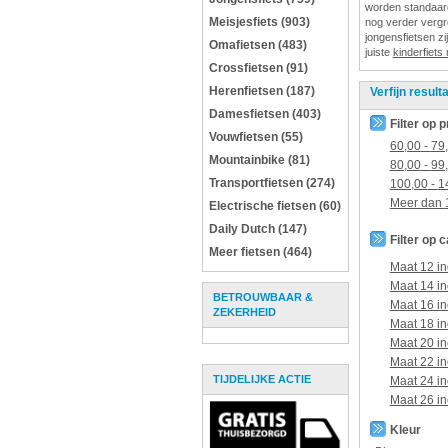
worden standaard 
Meisjesfiets (903)
nog verder vergro
jongensfietsen zij
Omafietsen (483)
juiste
kinderfiets
Crossfietsen (91)
Herenfietsen (187)
Verfijn result
Damesfietsen (403)
Filter op p
Vouwfietsen (55)
60,00
-
79
Mountainbike (81)
80,00
-
99
Transportfietsen (274)
100,00
-
1
Meer dan
Electrische fietsen (60)
Daily Dutch (147)
Filter op 
Meer fietsen (464)
Maat 12 in
Maat 14 in
BETROUWBAAR &
Maat 16 in
ZEKERHEID
Maat 18 in
Maat 20 in
Maat 22 in
TIJDELIJKE ACTIE
Maat 24 in
Maat 26 in
Kleur