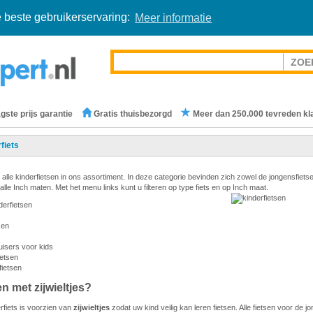
 beste gebruikerservaring:
Meer informatie
gste prijs garantie
Gratis thuisbezorgd
Meer dan 250.000 tevreden kl
fiets
 alle kinderfietsen in ons assortiment. In deze categorie bevinden zich zowel de jongensfiets
 alle Inch maten. Met het menu links kunt u filteren op type fiets en op Inch maat.
erfietsen
sen
isers voor kids
ietsen
ietsen
en met zijwieltjes?
rfiets is voorzien van
zijwieltjes
zodat uw kind veilig kan leren fietsen. Alle fietsen voor de jo