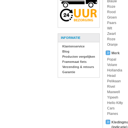
Blauw
Roze
Rood
Groen
Paars
Wit
Zwart
INFORMATIE
Roze
Oranje
Klantenservice
Blog
Merk
Producten vergelijken
Popal
Framemaat fiets
Volare
Verzending & retours
Hollandia
Garantie
Head
Pelikaan
Rivel
Maxwell
Yipeeh
Hello Kitty
Cars
Planes
Kledingm
(indicatie)