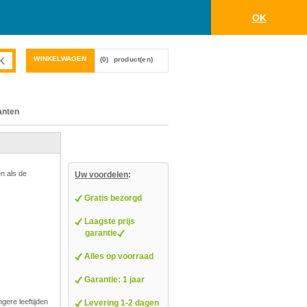
OK
WINKELWAGEN
(0)
product(en)
anten
en als de
Uw voordelen
:
Gratis bezorgd
Laagste prijs
garantie
Alles op voorraad
Garantie: 1 jaar
ngere leeftijden
Levering 1-2 dagen