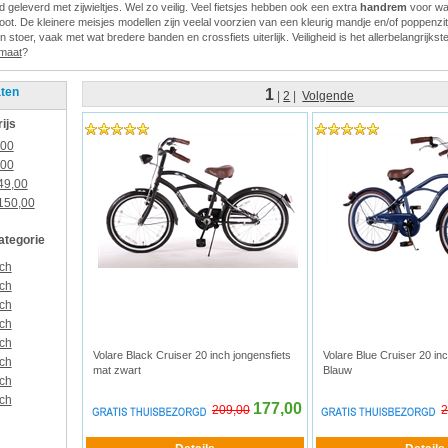
geleverd met zijwieltjes. Wel zo veilig. Veel fietsjes hebben ook een extra
handrem
voor wa
ot. De kleinere meisjes modellen zijn veelal voorzien van een kleurig mandje en/of poppenzit
n stoer, vaak met wat bredere banden en crossfiets uiterlijk. Veiligheid is het allerbelangrijkst
 maat
?
aten
1
|
2
|
Volgende
rijs
,00
,00
49,00
150,00
categorie
ch
ch
ch
ch
ch
Volare Black Cruiser 20 inch jongensfiets
Volare Blue Cruiser 20 inc
ch
mat zwart
Blauw
ch
ch
177,00
209,00
2