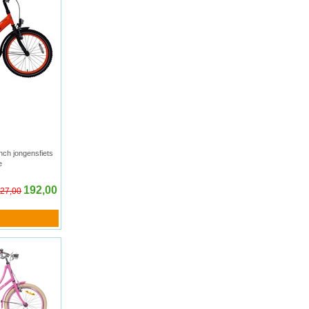
nch jongensfiets
e
192,00
27,00