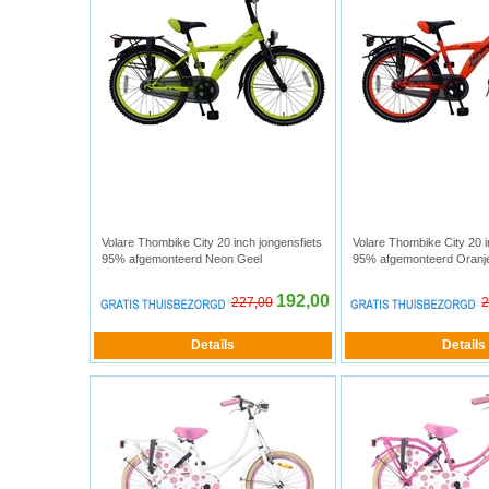
Volare Thombike City 20 inch jongensfiets
Volare Thombike City 20 i
95% afgemonteerd Neon Geel
95% afgemonteerd Oranj
192,00
227,00
2