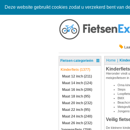
Deze website gebruikt cookies zodat u verzekerd bent van de
Laa
Home
Kinder
Fietsen categorieën
Kinderfiets
Kinderfiets (1377)
Hieronder vindt u
Maat 12 inch (211)
meisjesfietsen in
Maat 14 inch (124)
Oma kind
Maat 16 inch (206)
Steps
Loopfiet
Maat 18 inch (95)
BMX
Beachcru
Maat 20 inch (232)
Meisjesf
Maat 22 inch (95)
Jongensf
Maat 24 inch (240)
Veilig fiets
Maat 26 inch (232)
De kleinere kinde
Jongensfiets (759)