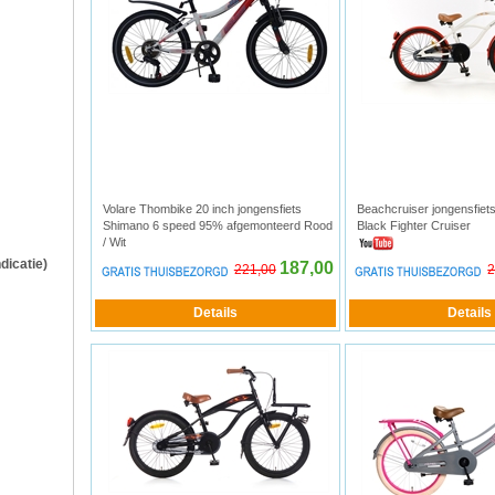
Volare Thombike 20 inch jongensfiets
Beachcruiser jongensfiets
Shimano 6 speed 95% afgemonteerd Rood
Black Fighter Cruiser
/ Wit
ndicatie)
187,00
221,00
2