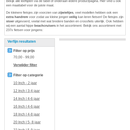
Bekijk alle leeftijden via de tabel of onderaan iedere productpagina. Hier vind u ook
een maattabel voor de juiste maat.
De kleinere fietsjes zijn voorzien van
zijwieltjes
, veel modellen hebben ook een
extra handrem
voor zodat uw kleine jongen
veilig
kan leren fietsen! De fietsjes zijn
stoer
uitgevoerd, veelal met wat bredere banden en crossfiets uiterlijk. Ook hebben
wij een aantal hippe
beachcruisers
in het assortiment. Bekijk ons assortiment met
237x fietsen voor jongens:
Verfijn resultaten
Filter op prijs
70,00
-
99,00
Verwijder filter
Filter op categorie
10 Inch - 2 jaar
12 Inch | 3-4 jaar
14 Inch | 4-6 jaar
16 Inch | 4-6 jaar
18 Inch | 4-8 jaar
20 Inch | 5- 8 jaar
22 Inch | 5-9 jaar