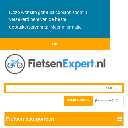
Deze website gebruikt cookies zodat u
verzekerd bent van de beste
gebruikerservaring:
Meer informatie
OK
WINKELWAGEN
(0)
product(en)
Fietsen categorieën