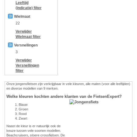
Leeftijd
(indicatie)
filter
Wielmaat
22
Verwijder
Wielmaat
filter
Versnellingen
3
Verwijder
Versnellingen
filter
Onze jongensfietsen zijn verkrijgbaar in vele kleuren, alle maten (voor alle leeftijden)
en diverse modellen van 9 merken.
Welke kleuren kochten andere klanten van de FietsenExpert?
Blauw
Groen
Rood
Zwart
Naast de kleur is er natuurlijk ook de
keuze tussen vele soorten modellen.
Beachcruisers, stoere crossfietsen. De