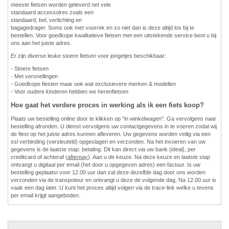
meeste fietsen worden geleverd net vele
standaard accessoires zoals een
standaard, bel, verlichting en
bagagedrager. Soms ook met voorrek en zo niet dan is deze altijd los bij te
bestellen. Voor goedkope kwalitatieve fietsen met een uitstekende service bent u bij
ons aan het juiste adres.
Er zijn diverse leuke stoere fietsen voor jongetjes beschikbaar:
- Stoere fietsen
- Met versnellingen
- Goedkope fiesten maar ook wat exclusievere merken & modellen
- Voor oudere kinderen hebben we herenfietsen
Hoe gaat het verdere proces in werking als ik een fiets koop?
Plaats uw bestelling online door te klikken op "in winkelwagen". Ga vervolgens naar
bestelling afronden. U dienst vervolgens uw contactgegevens in te voeren zodat wij
de fiest op het juiste adres kunnen afleveren. Uw gegevens worden veilig via een
ssl verbinding (versleuteld) opgeslagen en verzonden. Na het invoeren van uw
gegevens is de laatste stap: betaling. Dit kan direct via uw bank (ideal), per
creditcard of achteraf (
afterpay
). Aan u de keuze. Na deze keuze en laatste stap
ontvangt u digitaal per email (het door u opgegeven adres) een factuur. Is uw
bestelling geplaatst voor 12.00 uur dan zal deze dezelfde dag door ons worden
verzonden via de transpoteur en ontvangt u deze de volgende dag. Na 12.00 uur is
vaak een dag later. U kunt het proces altijd volgen via de trace-link welke u tevens
per email krijgt aangeboden.