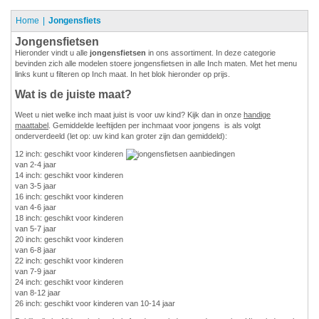
Home
Jongensfiets
Jongensfietsen
Hieronder vindt u alle
jongensfietsen
in ons assortiment. In deze categorie
bevinden zich alle modelen stoere jongensfietsen in alle Inch maten. Met het menu
links kunt u filteren op Inch maat. In het blok hieronder op prijs.
Wat is de juiste maat?
Weet u niet welke inch maat juist is voor uw kind? Kijk dan in onze
handige
maattabel
. Gemiddelde leeftijden per inchmaat voor jongens is als volgt
onderverdeeld (let op: uw kind kan groter zijn dan gemiddeld):
12 inch: geschikt voor kinderen
van 2-4 jaar
14 inch: geschikt voor kinderen
van 3-5 jaar
16 inch: geschikt voor kinderen
van 4-6 jaar
18 inch: geschikt voor kinderen
van 5-7 jaar
20 inch: geschikt voor kinderen
van 6-8 jaar
22 inch: geschikt voor kinderen
van 7-9 jaar
24 inch: geschikt voor kinderen
van 8-12 jaar
26 inch: geschikt voor kinderen van 10-14 jaar