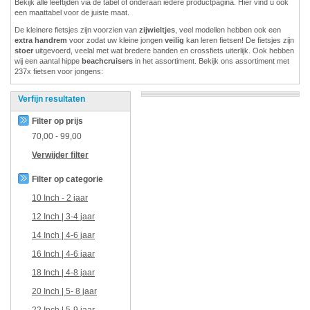
Bekijk alle leeftijden via de tabel of onderaan iedere productpagina. Hier vind u ook
een maattabel voor de juiste maat.
De kleinere fietsjes zijn voorzien van
zijwieltjes
, veel modellen hebben ook een
extra handrem
voor zodat uw kleine jongen
veilig
kan leren fietsen! De fietsjes zijn
stoer
uitgevoerd, veelal met wat bredere banden en crossfiets uiterlijk. Ook hebben
wij een aantal hippe
beachcruisers
in het assortiment. Bekijk ons assortiment met
237x fietsen voor jongens:
Verfijn resultaten
Filter op prijs
70,00
-
99,00
Verwijder filter
Filter op categorie
10 Inch - 2 jaar
12 Inch | 3-4 jaar
14 Inch | 4-6 jaar
16 Inch | 4-6 jaar
18 Inch | 4-8 jaar
20 Inch | 5- 8 jaar
22 Inch | 5-9 jaar