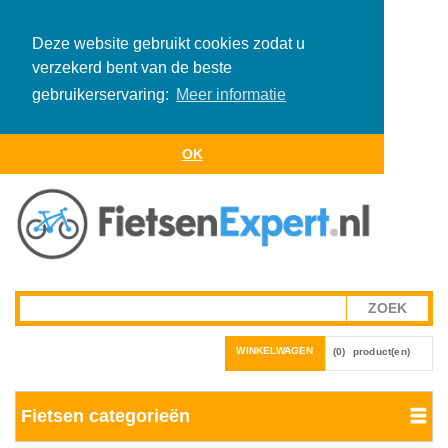
Deze website gebruikt cookies zodat u
verzekerd bent van de beste
gebruikerservaring:
Meer informatie
OK
WINKELWAGEN
(0)
product(en)
Fietsen categorieën