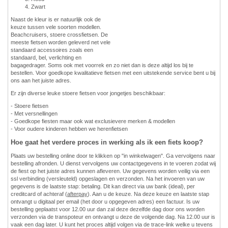
Zwart
Naast de kleur is er natuurlijk ook de
keuze tussen vele soorten modellen.
Beachcruisers, stoere crossfietsen. De
meeste fietsen worden geleverd net vele
standaard accessoires zoals een
standaard, bel, verlichting en
bagagedrager. Soms ook met voorrek en zo niet dan is deze altijd los bij te
bestellen. Voor goedkope kwalitatieve fietsen met een uitstekende service bent u bij
ons aan het juiste adres.
Er zijn diverse leuke stoere fietsen voor jongetjes beschikbaar:
- Stoere fietsen
- Met versnellingen
- Goedkope fiesten maar ook wat exclusievere merken & modellen
- Voor oudere kinderen hebben we herenfietsen
Hoe gaat het verdere proces in werking als ik een fiets koop?
Plaats uw bestelling online door te klikken op "in winkelwagen". Ga vervolgens naar
bestelling afronden. U dienst vervolgens uw contactgegevens in te voeren zodat wij
de fiest op het juiste adres kunnen afleveren. Uw gegevens worden veilig via een
ssl verbinding (versleuteld) opgeslagen en verzonden. Na het invoeren van uw
gegevens is de laatste stap: betaling. Dit kan direct via uw bank (ideal), per
creditcard of achteraf (
afterpay
). Aan u de keuze. Na deze keuze en laatste stap
ontvangt u digitaal per email (het door u opgegeven adres) een factuur. Is uw
bestelling geplaatst voor 12.00 uur dan zal deze dezelfde dag door ons worden
verzonden via de transpoteur en ontvangt u deze de volgende dag. Na 12.00 uur is
vaak een dag later. U kunt het proces altijd volgen via de trace-link welke u tevens