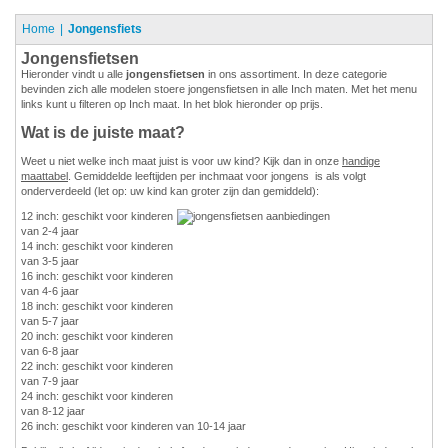
Home
Jongensfiets
Jongensfietsen
Hieronder vindt u alle
jongensfietsen
in ons assortiment. In deze categorie
bevinden zich alle modelen stoere jongensfietsen in alle Inch maten. Met het menu
links kunt u filteren op Inch maat. In het blok hieronder op prijs.
Wat is de juiste maat?
Weet u niet welke inch maat juist is voor uw kind? Kijk dan in onze
handige
maattabel
. Gemiddelde leeftijden per inchmaat voor jongens is als volgt
onderverdeeld (let op: uw kind kan groter zijn dan gemiddeld):
12 inch: geschikt voor kinderen
van 2-4 jaar
14 inch: geschikt voor kinderen
van 3-5 jaar
16 inch: geschikt voor kinderen
van 4-6 jaar
18 inch: geschikt voor kinderen
van 5-7 jaar
20 inch: geschikt voor kinderen
van 6-8 jaar
22 inch: geschikt voor kinderen
van 7-9 jaar
24 inch: geschikt voor kinderen
van 8-12 jaar
26 inch: geschikt voor kinderen van 10-14 jaar