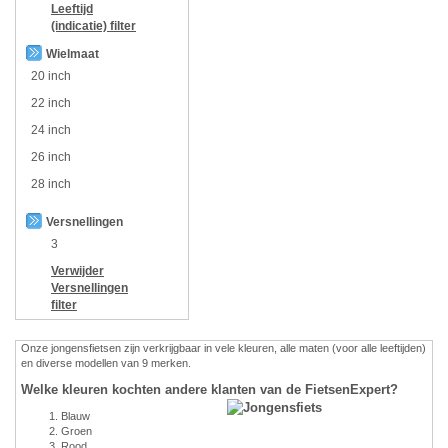
Leeftijd
(indicatie)
filter
Wielmaat
20 inch
22 inch
24 inch
26 inch
28 inch
Versnellingen
3
Verwijder
Versnellingen
filter
Onze jongensfietsen zijn verkrijgbaar in vele kleuren, alle maten (voor alle leeftijden)
en diverse modellen van 9 merken.
Welke kleuren kochten andere klanten van de FietsenExpert?
Blauw
Groen
Rood