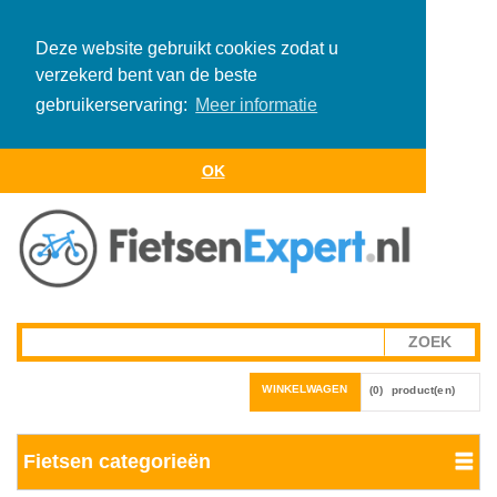
Deze website gebruikt cookies zodat u
verzekerd bent van de beste
gebruikerservaring:
Meer informatie
OK
WINKELWAGEN
(0)
product(en)
Fietsen categorieën