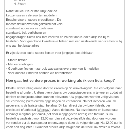
Zwart
Naast de kleur is er natuurlijk ook de
keuze tussen vele soorten modellen.
Beachcruisers, stoere crossfietsen. De
meeste fietsen worden geleverd net vele
standaard accessoires zoals een
standaard, bel, verlichting en
bagagedrager. Soms ook met voorrek en zo niet dan is deze altijd los bij te
bestellen. Voor goedkope kwalitatieve fietsen met een uitstekende service bent u bij
ons aan het juiste adres.
Er zijn diverse leuke stoere fietsen voor jongetjes beschikbaar:
- Stoere fietsen
- Met versnellingen
- Goedkope fiesten maar ook wat exclusievere merken & modellen
- Voor oudere kinderen hebben we herenfietsen
Hoe gaat het verdere proces in werking als ik een fiets koop?
Plaats uw bestelling online door te klikken op "in winkelwagen". Ga vervolgens naar
bestelling afronden. U dienst vervolgens uw contactgegevens in te voeren zodat wij
de fiest op het juiste adres kunnen afleveren. Uw gegevens worden veilig via een
ssl verbinding (versleuteld) opgeslagen en verzonden. Na het invoeren van uw
gegevens is de laatste stap: betaling. Dit kan direct via uw bank (ideal), per
creditcard of achteraf (
afterpay
). Aan u de keuze. Na deze keuze en laatste stap
ontvangt u digitaal per email (het door u opgegeven adres) een factuur. Is uw
bestelling geplaatst voor 12.00 uur dan zal deze dezelfde dag door ons worden
verzonden via de transpoteur en ontvangt u deze de volgende dag. Na 12.00 uur is
vaak een dag later. U kunt het proces altijd volgen via de trace-link welke u tevens