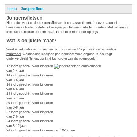
Home
Jongensfiets
Jongensfietsen
Hieronder vindt u alle
jongensfietsen
in ons assortiment. In deze categorie
bevinden zich alle modelen stoere jongensfietsen in alle Inch maten. Met het menu
links kunt u filteren op Inch maat. In het blok hieronder op prijs.
Wat is de juiste maat?
Weet u niet welke inch maat juist is voor uw kind? Kijk dan in onze
handige
maattabel
. Gemiddelde leeftijden per inchmaat voor jongens is als volgt
onderverdeeld (let op: uw kind kan groter zijn dan gemiddeld):
12 inch: geschikt voor kinderen
van 2-4 jaar
14 inch: geschikt voor kinderen
van 3-5 jaar
16 inch: geschikt voor kinderen
van 4-6 jaar
18 inch: geschikt voor kinderen
van 5-7 jaar
20 inch: geschikt voor kinderen
van 6-8 jaar
22 inch: geschikt voor kinderen
van 7-9 jaar
24 inch: geschikt voor kinderen
van 8-12 jaar
26 inch: geschikt voor kinderen van 10-14 jaar