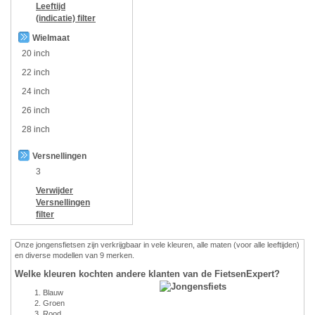
Leeftijd
(indicatie)
filter
Wielmaat
20 inch
22 inch
24 inch
26 inch
28 inch
Versnellingen
3
Verwijder
Versnellingen
filter
Onze jongensfietsen zijn verkrijgbaar in vele kleuren, alle maten (voor alle leeftijden)
en diverse modellen van 9 merken.
Welke kleuren kochten andere klanten van de FietsenExpert?
Blauw
Groen
Rood