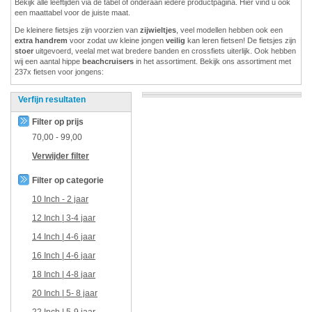
Bekijk alle leeftijden via de tabel of onderaan iedere productpagina. Hier vind u ook
een maattabel voor de juiste maat.
De kleinere fietsjes zijn voorzien van
zijwieltjes
, veel modellen hebben ook een
extra handrem
voor zodat uw kleine jongen
veilig
kan leren fietsen! De fietsjes zijn
stoer
uitgevoerd, veelal met wat bredere banden en crossfiets uiterlijk. Ook hebben
wij een aantal hippe
beachcruisers
in het assortiment. Bekijk ons assortiment met
237x fietsen voor jongens:
Verfijn resultaten
Filter op prijs
70,00
-
99,00
Verwijder filter
Filter op categorie
10 Inch - 2 jaar
12 Inch | 3-4 jaar
14 Inch | 4-6 jaar
16 Inch | 4-6 jaar
18 Inch | 4-8 jaar
20 Inch | 5- 8 jaar
22 Inch | 5-9 jaar