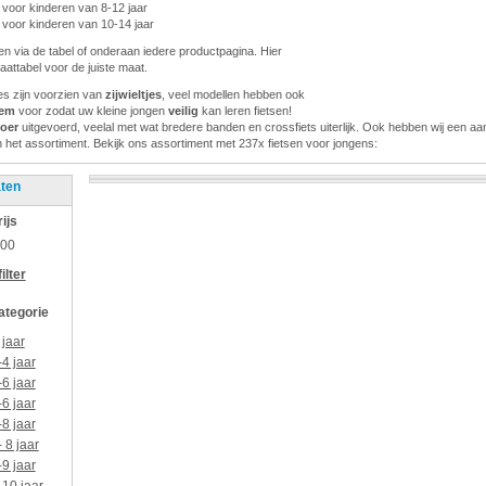
 voor kinderen van 8-12 jaar
 voor kinderen van 10-14 jaar
ijden via de tabel of onderaan iedere productpagina. Hier
aattabel voor de juiste maat.
jes zijn voorzien van
zijwieltjes
, veel modellen hebben ook
rem
voor zodat uw kleine jongen
veilig
kan leren fietsen!
toer
uitgevoerd, veelal met wat bredere banden en crossfiets uiterlijk. Ook hebben wij een aan
n het assortiment. Bekijk ons assortiment met 237x fietsen voor jongens:
aten
rijs
,00
ilter
categorie
 jaar
-4 jaar
-6 jaar
-6 jaar
-8 jaar
- 8 jaar
-9 jaar