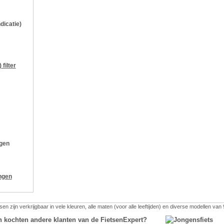
ndicatie)
)
filter
ngen
ngen
en zijn verkrijgbaar in vele kleuren, alle maten (voor alle leeftijden) en diverse modellen van
n kochten andere klanten van de FietsenExpert?