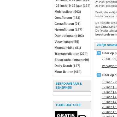
24 inch: geschikt
26 Inch | 9-12 jaar (124)
26 inch: geschikt
Meisjesfiets (903)
Bekijk alle leeft
vind u ook een m
Omafietsen (483)
De kleinere fiets
Crossfietsen (91)
een
extra hand
Herenfietsen (187)
De fietsjes zijn
s
beachcruisers
i
Damesfietsen (403)
Vouwfietsen (55)
Verfijn result
Mountainbike (81)
Filter op p
Transportfietsen (274)
70,00
-
99
Electrische fietsen (60)
Daily Dutch (147)
Verwijder f
Meer fietsen (464)
Filter op 
10 Inch - 2
BETROUWBAAR &
12 Inch | 3
ZEKERHEID
14 Inch | 4
16 Inch | 4
18 Inch | 4
TIJDELIJKE ACTIE
20 Inch | 5
22 Inch | 5