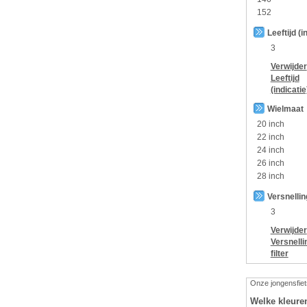
152
Leeftijd (i
3
Verwijder
Leeftijd
(indicatie
Wielmaat
20 inch
22 inch
24 inch
26 inch
28 inch
Versnelli
3
Verwijder
Versnelli
filter
Onze jongensfiets
Welke kleure