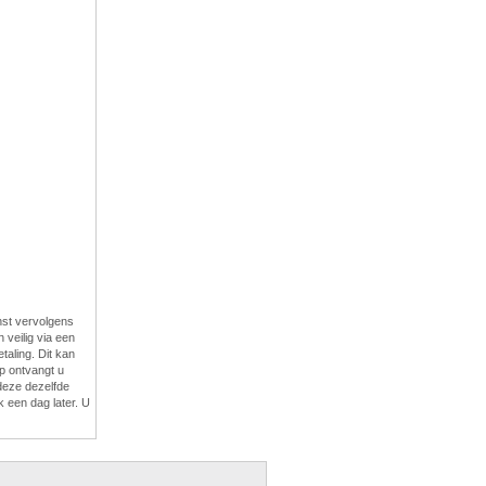
enst vervolgens
veilig via een
taling. Dit kan
p ontvangt u
 deze dezelfde
 een dag later. U