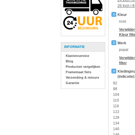
24 Inch | 8
26 Inch | 9
Kleur
roze
Verwijder
Kleur
filt
Merk
INFORMATIE
popal
Klantenservice
Verwijde
Blog
filter
Producten vergelijken
Kledingm
Framemaat fiets
(indicatie)
Verzending & retours
Garantie
92
98
104
110
116
122
128
134
140
146