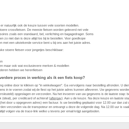
 er natuurlijk ook de keuze tussen vele soorten modellen.
toere crossfietsen. De meeste fietsen worden geleverd net vele
oires zoals een standaard, bel, verlichting en bagagedrager. Soms
n zo niet dan is deze altijd los bij te bestellen. Voor goedkope
sen met een uitstekende service bent u bij ons aan het juiste adres.
euke stoere fietsen voor jongetjes beschikbaar:
en
ten maar ook wat exclusievere merken & modellen
nderen hebben we herenfietsen
verdere proces in werking als ik een fiets koop?
ing online door te klikken op "in winkelwagen". Ga vervolgens naar bestelling afronden. U di
ns in te voeren zodat wij de fiest op het juiste adres kunnen afleveren. Uw gegevens worden 
ersleuteld) opgeslagen en verzonden. Na het invoeren van uw gegevens is de laatste stap: be
 (ideal), per creditcard of achteraf (
afterpay
). Aan u de keuze. Na deze keuze en laatste sta
l (het door u opgegeven adres) een factuur. Is uw bestelling geplaatst voor 12.00 uur dan zal
den verzonden via de transpoteur en ontvangt u deze de volgende dag. Na 12.00 uur is vaak
ltijd volgen via de trace-link welke u tevens per email krijgt aangeboden.