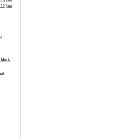
-10 jaar
-12 jaar
er
r
Merk
aat