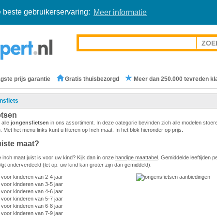
 beste gebruikerservaring:
Meer informatie
gste prijs garantie
Gratis thuisbezorgd
Meer dan 250.000 tevreden kl
nsfiets
etsen
 alle
jongensfietsen
in ons assortiment. In deze categorie bevinden zich alle modelen stoer
n. Met het menu links kunt u filteren op Inch maat. In het blok hieronder op prijs.
uiste maat?
 inch maat juist is voor uw kind? Kijk dan in onze
handige maattabel
. Gemiddelde leeftijden p
lgt onderverdeeld (let op: uw kind kan groter zijn dan gemiddeld):
t voor kinderen van 2-4 jaar
 voor kinderen van 3-5 jaar
 voor kinderen van 4-6 jaar
 voor kinderen van 5-7 jaar
 voor kinderen van 6-8 jaar
 voor kinderen van 7-9 jaar