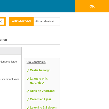
OK
WINKELWAGEN
(0)
product(en)
anten
e jongensfietsen
Uw voordelen
:
Gratis bezorgd
Laagste prijs
er inchmaat voor
garantie
Alles op voorraad
Garantie: 1 jaar
Levering 1-2 dagen