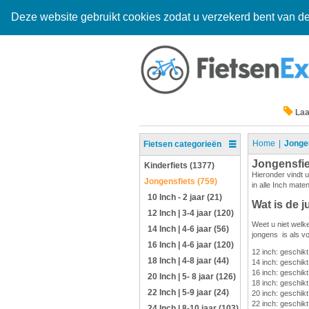
Deze website gebruikt cookies zodat u verzekerd bent van de
Laa
Home
Jonge
Fietsen categorieën
Jongensfi
Kinderfiets (1377)
Hieronder vindt u
Jongensfiets (759)
in alle Inch mate
10 Inch - 2 jaar (21)
Wat is de j
12 Inch | 3-4 jaar (120)
Weet u niet welke
14 Inch | 4-6 jaar (56)
jongens is als vo
16 Inch | 4-6 jaar (120)
12 inch: geschik
18 Inch | 4-8 jaar (44)
14 inch: geschikt
16 inch: geschikt
20 Inch | 5- 8 jaar (126)
18 inch: geschikt
22 Inch | 5-9 jaar (24)
20 inch: geschikt
22 inch: geschikt
24 Inch | 8-10 jaar (103)