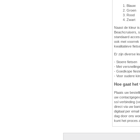
Blauw
Groen
Rood
Zwart
Naast de kleur is
Beachcruisers, s
standaard access
ook met voorrek e
kwalitatieve fiet
Er zijn diverse l
- Stoere fietsen
- Met versnelling
- Goedkope fies
- Voor oudere ki
Hoe gaat het 
Plaats uw bestell
uw contactgegeve
ssl verbinding (v
direct via uw bank
digitaal per emai
dag door ons wor
kunt het proces a