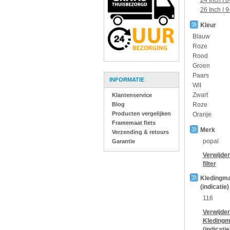
24 Inch | 8
26 Inch | 9
Kleur
Blauw
Roze
Rood
Groen
Paars
INFORMATIE
Wit
Zwart
Klantenservice
Blog
Roze
Producten vergelijken
Oranje
Framemaat fiets
Merk
Verzending & retours
popal
Garantie
Verwijde
filter
Kledingm
(indicatie)
116
Verwijder
Kledingm
(indicatie