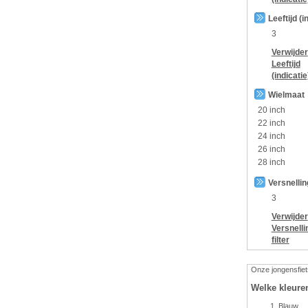
Leeftijd (i
3
Verwijder
Leeftijd
(indicatie
Wielmaat
20 inch
22 inch
24 inch
26 inch
28 inch
Versnelli
3
Verwijder
Versnelli
filter
Onze jongensfiets
Welke kleure
Blauw