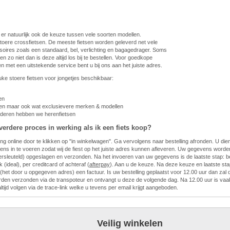
 er natuurlijk ook de keuze tussen vele soorten modellen.
toere crossfietsen. De meeste fietsen worden geleverd net vele
oires zoals een standaard, bel, verlichting en bagagedrager. Soms
n zo niet dan is deze altijd los bij te bestellen. Voor goedkope
sen met een uitstekende service bent u bij ons aan het juiste adres.
euke stoere fietsen voor jongetjes beschikbaar:
en
ten maar ook wat exclusievere merken & modellen
nderen hebben we herenfietsen
verdere proces in werking als ik een fiets koop?
ing online door te klikken op "in winkelwagen". Ga vervolgens naar bestelling afronden. U di
ns in te voeren zodat wij de fiest op het juiste adres kunnen afleveren. Uw gegevens worden 
ersleuteld) opgeslagen en verzonden. Na het invoeren van uw gegevens is de laatste stap: be
 (ideal), per creditcard of achteraf (
afterpay
). Aan u de keuze. Na deze keuze en laatste sta
l (het door u opgegeven adres) een factuur. Is uw bestelling geplaatst voor 12.00 uur dan zal
den verzonden via de transpoteur en ontvangt u deze de volgende dag. Na 12.00 uur is vaak
ltijd volgen via de trace-link welke u tevens per email krijgt aangeboden.
Veilig winkelen