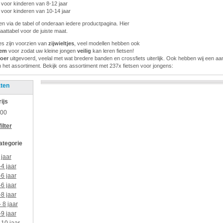
 voor kinderen van 8-12 jaar
 voor kinderen van 10-14 jaar
ijden via de tabel of onderaan iedere productpagina. Hier
aattabel voor de juiste maat.
jes zijn voorzien van
zijwieltjes
, veel modellen hebben ook
rem
voor zodat uw kleine jongen
veilig
kan leren fietsen!
toer
uitgevoerd, veelal met wat bredere banden en crossfiets uiterlijk. Ook hebben wij een aan
n het assortiment. Bekijk ons assortiment met 237x fietsen voor jongens:
aten
rijs
,00
ilter
categorie
 jaar
-4 jaar
-6 jaar
-6 jaar
-8 jaar
- 8 jaar
-9 jaar