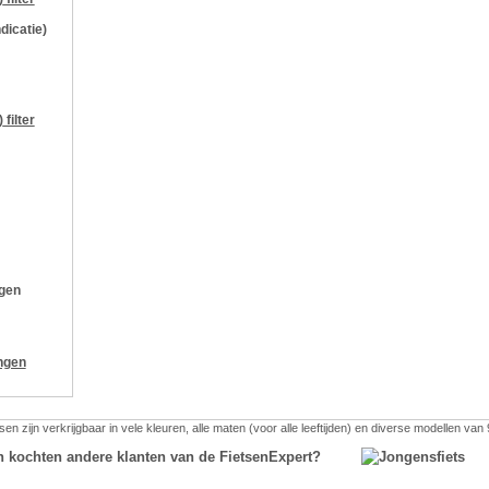
ndicatie)
)
filter
ngen
ngen
en zijn verkrijgbaar in vele kleuren, alle maten (voor alle leeftijden) en diverse modellen van
n kochten andere klanten van de FietsenExpert?