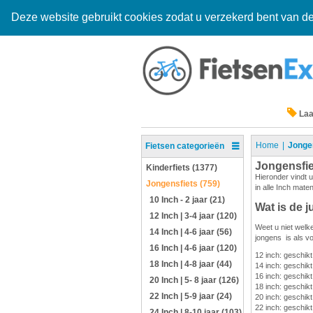
Deze website gebruikt cookies zodat u verzekerd bent van de
Laa
Home
Jonge
Fietsen categorieën
Jongensfi
Kinderfiets (1377)
Hieronder vindt u
Jongensfiets (759)
in alle Inch mate
10 Inch - 2 jaar (21)
Wat is de j
12 Inch | 3-4 jaar (120)
Weet u niet welke
14 Inch | 4-6 jaar (56)
jongens is als vo
16 Inch | 4-6 jaar (120)
12 inch: geschik
18 Inch | 4-8 jaar (44)
14 inch: geschikt
16 inch: geschikt
20 Inch | 5- 8 jaar (126)
18 inch: geschikt
22 Inch | 5-9 jaar (24)
20 inch: geschikt
22 inch: geschikt
24 Inch | 8-10 jaar (103)