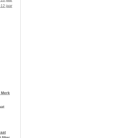
-10 jaar
-12 jaar
r
Merk
aat
aat
)
filter