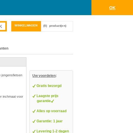
OK
WINKELWAGEN
(0)
product(en)
anten
e jongensfietsen
Uw voordelen
:
Gratis bezorgd
Laagste prijs
er inchmaat voor
garantie
Alles op voorraad
Garantie: 1 jaar
Levering 1-2 dagen