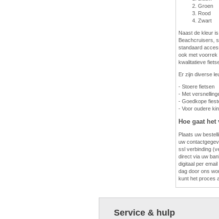
Groen
Rood
Zwart
Naast de kleur is
Beachcruisers, s
standaard access
ook met voorrek e
kwalitatieve fiet
Er zijn diverse l
- Stoere fietsen
- Met versnelling
- Goedkope fies
- Voor oudere ki
Hoe gaat het 
Plaats uw bestell
uw contactgegeve
ssl verbinding (v
direct via uw bank
digitaal per emai
dag door ons wor
kunt het proces a
Service & hulp