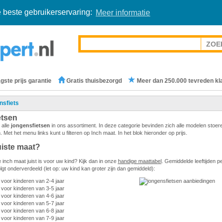
 beste gebruikerservaring:
Meer informatie
gste prijs garantie
Gratis thuisbezorgd
Meer dan 250.000 tevreden kl
nsfiets
etsen
 alle
jongensfietsen
in ons assortiment. In deze categorie bevinden zich alle modelen stoer
n. Met het menu links kunt u filteren op Inch maat. In het blok hieronder op prijs.
uiste maat?
 inch maat juist is voor uw kind? Kijk dan in onze
handige maattabel
. Gemiddelde leeftijden p
lgt onderverdeeld (let op: uw kind kan groter zijn dan gemiddeld):
t voor kinderen van 2-4 jaar
 voor kinderen van 3-5 jaar
 voor kinderen van 4-6 jaar
 voor kinderen van 5-7 jaar
 voor kinderen van 6-8 jaar
 voor kinderen van 7-9 jaar