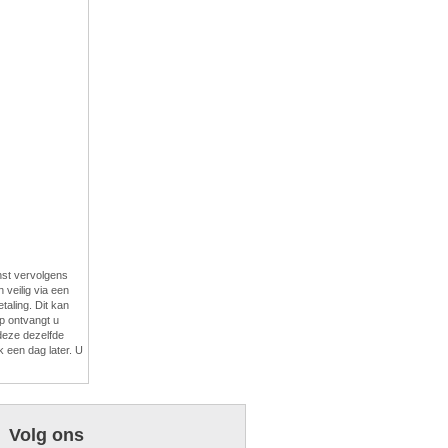
enst vervolgens
veilig via een
taling. Dit kan
p ontvangt u
 deze dezelfde
 een dag later. U
Volg ons