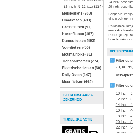
24 inch: geschikt
26 Inch | 9-12 jaar (124)
26 inch: geschikt
Meisjesfiets (903)
Bekijk alle leeft
vind u ook een m
Omafietsen (483)
De kleinere fiets
Crossfietsen (91)
een
extra hand
Herenfietsen (187)
De fietsjes zijn
s
beachcruisers
i
Damesfietsen (403)
Vouwfietsen (55)
Verfijn result
Mountainbike (81)
Filter op p
Transportfietsen (274)
70,00
-
99
Electrische fietsen (60)
Daily Dutch (147)
Verwijder f
Meer fietsen (464)
Filter op 
10 Inch - 2
BETROUWBAAR &
12 Inch | 3
ZEKERHEID
14 Inch | 4
16 Inch | 4
18 Inch | 4
TIJDELIJKE ACTIE
20 Inch | 5
22 Inch | 5