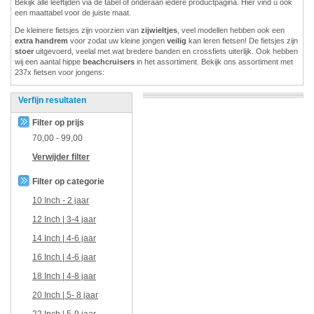
Bekijk alle leeftijden via de tabel of onderaan iedere productpagina. Hier vind u ook
een maattabel voor de juiste maat.
De kleinere fietsjes zijn voorzien van
zijwieltjes
, veel modellen hebben ook een
extra handrem
voor zodat uw kleine jongen
veilig
kan leren fietsen! De fietsjes zijn
stoer
uitgevoerd, veelal met wat bredere banden en crossfiets uiterlijk. Ook hebben
wij een aantal hippe
beachcruisers
in het assortiment. Bekijk ons assortiment met
237x fietsen voor jongens:
Verfijn resultaten
Filter op prijs
70,00
-
99,00
Verwijder filter
Filter op categorie
10 Inch - 2 jaar
12 Inch | 3-4 jaar
14 Inch | 4-6 jaar
16 Inch | 4-6 jaar
18 Inch | 4-8 jaar
20 Inch | 5- 8 jaar
22 Inch | 5-9 jaar