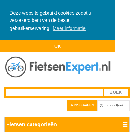
Deze website gebruikt cookies zodat u
verzekerd bent van de beste
gebruikerservaring:
Meer informatie
OK
WINKELWAGEN
(0)
product(en)
Fietsen categorieën