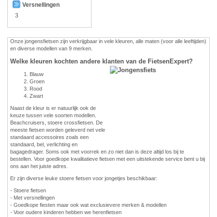
Versnellingen
3
Onze jongensfietsen zijn verkrijgbaar in vele kleuren, alle maten (voor alle leeftijden)
en diverse modellen van 9 merken.
Welke kleuren kochten andere klanten van de FietsenExpert?
Blauw
Groen
Rood
Zwart
Naast de kleur is er natuurlijk ook de
keuze tussen vele soorten modellen.
Beachcruisers, stoere crossfietsen. De
meeste fietsen worden geleverd net vele
standaard accessoires zoals een
standaard, bel, verlichting en
bagagedrager. Soms ook met voorrek en zo niet dan is deze altijd los bij te
bestellen. Voor goedkope kwalitatieve fietsen met een uitstekende service bent u bij
ons aan het juiste adres.
Er zijn diverse leuke stoere fietsen voor jongetjes beschikbaar:
- Stoere fietsen
- Met versnellingen
- Goedkope fiesten maar ook wat exclusievere merken & modellen
- Voor oudere kinderen hebben we herenfietsen