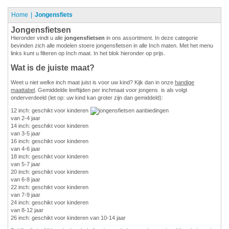
Home
Jongensfiets
Jongensfietsen
Hieronder vindt u alle
jongensfietsen
in ons assortiment. In deze categorie
bevinden zich alle modelen stoere jongensfietsen in alle Inch maten. Met het menu
links kunt u filteren op Inch maat. In het blok hieronder op prijs.
Wat is de juiste maat?
Weet u niet welke inch maat juist is voor uw kind? Kijk dan in onze
handige
maattabel
. Gemiddelde leeftijden per inchmaat voor jongens is als volgt
onderverdeeld (let op: uw kind kan groter zijn dan gemiddeld):
12 inch: geschikt voor kinderen
van 2-4 jaar
14 inch: geschikt voor kinderen
van 3-5 jaar
16 inch: geschikt voor kinderen
van 4-6 jaar
18 inch: geschikt voor kinderen
van 5-7 jaar
20 inch: geschikt voor kinderen
van 6-8 jaar
22 inch: geschikt voor kinderen
van 7-9 jaar
24 inch: geschikt voor kinderen
van 8-12 jaar
26 inch: geschikt voor kinderen van 10-14 jaar