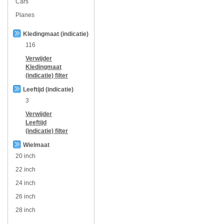
Cars
Planes
Kledingmaat (indicatie)
116
Verwijder
Kledingmaat
(indicatie)
filter
Leeftijd (indicatie)
3
Verwijder
Leeftijd
(indicatie)
filter
Wielmaat
20 inch
22 inch
24 inch
26 inch
28 inch