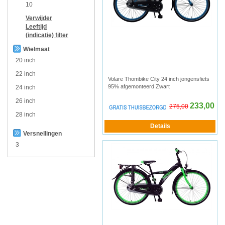
10
Verwijder
Leeftijd
(indicatie)
filter
Wielmaat
20 inch
22 inch
Volare Thombike City 24 inch jongensfiets
95% afgemonteerd Zwart
24 inch
26 inch
233,00
275,00
28 inch
Versnellingen
3