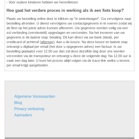
- Voor oudere kinderen hebben we herenfietsen
Hoe gaat het verdere proces in werking als ik een fiets koop?
Plaats uw bestelling online door te klikken op "in winkelwagen". Ga vervolgens naar
bestelling afronden. U dienst vervolgens uw contactgegevens in te voeren zodat wij
de fiest op het juiste adres kunnen afleveren. Uw gegevens worden veilig via een
ssl verbinding (versleuteld) opgeslagen en verzonden. Na het invoeren van uw
gegevens is de laatste stap: betaling. Dit kan direct via uw bank (ideal), per
creditcard of achteraf (
afterpay
). Aan u de keuze. Na deze keuze en laatste stap
ontvangt u digitaal per email (het door u opgegeven adres) een factuur. Is uw
bestelling geplaatst voor 12.00 uur dan zal deze dezelfde dag door ons worden
verzonden via de transpoteur en ontvangt u deze de volgende dag. Na 12.00 uur is
vaak een dag later. U kunt het proces altijd volgen via de trace-link welke u tevens
per email krijgt aangeboden.
Algemene Voorwaarden
Blog
Privacy verklaring
Aanraders