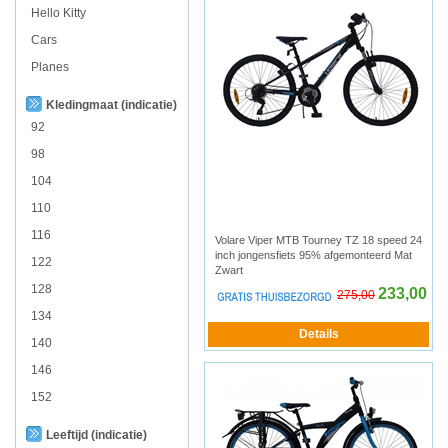
Hello Kitty
Cars
Planes
Kledingmaat (indicatie)
92
98
104
110
116
Volare Viper MTB Tourney TZ 18 speed 24
inch jongensfiets 95% afgemonteerd Mat
122
Zwart
128
233,00
275,00
134
140
146
152
Leeftijd (indicatie)