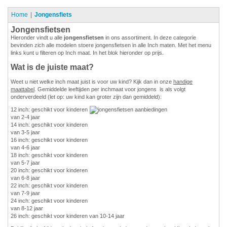
Home
Jongensfiets
Jongensfietsen
Hieronder vindt u alle
jongensfietsen
in ons assortiment. In deze categorie
bevinden zich alle modelen stoere jongensfietsen in alle Inch maten. Met het menu
links kunt u filteren op Inch maat. In het blok hieronder op prijs.
Wat is de juiste maat?
Weet u niet welke inch maat juist is voor uw kind? Kijk dan in onze
handige
maattabel
. Gemiddelde leeftijden per inchmaat voor jongens is als volgt
onderverdeeld (let op: uw kind kan groter zijn dan gemiddeld):
12 inch: geschikt voor kinderen
van 2-4 jaar
14 inch: geschikt voor kinderen
van 3-5 jaar
16 inch: geschikt voor kinderen
van 4-6 jaar
18 inch: geschikt voor kinderen
van 5-7 jaar
20 inch: geschikt voor kinderen
van 6-8 jaar
22 inch: geschikt voor kinderen
van 7-9 jaar
24 inch: geschikt voor kinderen
van 8-12 jaar
26 inch: geschikt voor kinderen van 10-14 jaar