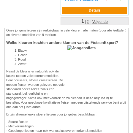
1
|
2
|
Volgende
Onze jongensfietsen zijn verkrijgbaar in vele kleuren, alle maten (voor alle leeftijden)
en diverse modellen van 9 merken.
Welke kleuren kochten andere klanten van de FietsenExpert?
Blauw
Groen
Rood
Zwart
Naast de kleur is er natuurlijk ook de
keuze tussen vele soorten modellen.
Beachcruisers, stoere crossfietsen. De
meeste fietsen worden geleverd net vele
standaard accessoires zoals een
standaard, bel, verlichting en
bagagedrager. Soms ook met voorrek en zo niet dan is deze altijd los bij te
bestellen. Voor goedkope kwalitatieve fietsen met een uitstekende service bent u bij
ons aan het juiste adres.
Er zijn diverse leuke stoere fietsen voor jongetjes beschikbaar:
- Stoere fietsen
- Met versnellingen
- Goedkope fiesten maar ook wat exclusievere merken & modellen