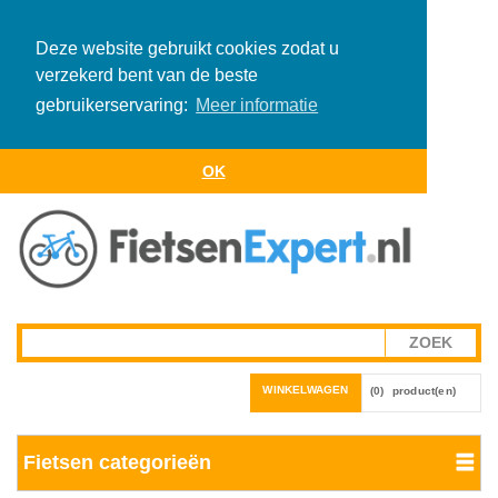
Deze website gebruikt cookies zodat u
verzekerd bent van de beste
gebruikerservaring:
Meer informatie
OK
WINKELWAGEN
(0)
product(en)
Fietsen categorieën