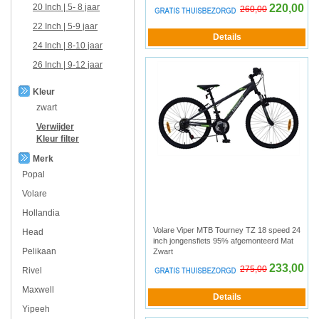
20 Inch | 5- 8 jaar
220,00
260,00
22 Inch | 5-9 jaar
24 Inch | 8-10 jaar
26 Inch | 9-12 jaar
Kleur
zwart
Verwijder
Kleur
filter
Merk
Popal
Volare
Hollandia
Volare Viper MTB Tourney TZ 18 speed 24
Head
inch jongensfiets 95% afgemonteerd Mat
Pelikaan
Zwart
233,00
275,00
Rivel
Maxwell
Yipeeh