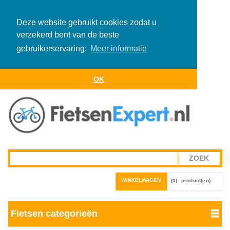
Deze website gebruikt cookies zodat u
verzekerd bent van de beste
gebruikerservaring:
Meer informatie
OK
WINKELWAGEN
(0)
product(en)
Fietsen categorieën