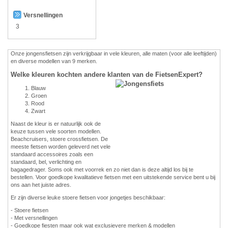
Versnellingen
3
Onze jongensfietsen zijn verkrijgbaar in vele kleuren, alle maten (voor alle leeftijden)
en diverse modellen van 9 merken.
Welke kleuren kochten andere klanten van de FietsenExpert?
Blauw
Groen
Rood
Zwart
Naast de kleur is er natuurlijk ook de
keuze tussen vele soorten modellen.
Beachcruisers, stoere crossfietsen. De
meeste fietsen worden geleverd net vele
standaard accessoires zoals een
standaard, bel, verlichting en
bagagedrager. Soms ook met voorrek en zo niet dan is deze altijd los bij te
bestellen. Voor goedkope kwalitatieve fietsen met een uitstekende service bent u bij
ons aan het juiste adres.
Er zijn diverse leuke stoere fietsen voor jongetjes beschikbaar:
- Stoere fietsen
- Met versnellingen
- Goedkope fiesten maar ook wat exclusievere merken & modellen