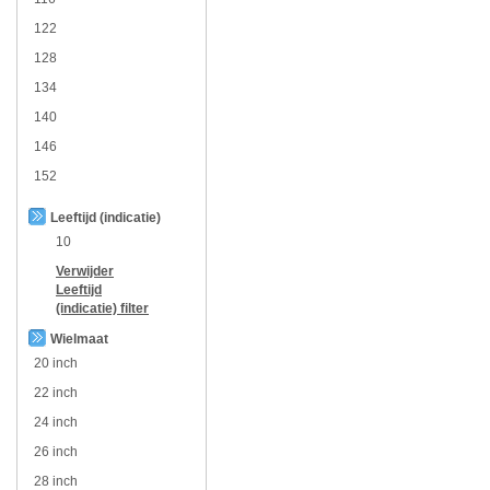
122
128
134
140
146
152
Leeftijd (indicatie)
10
Verwijder
Leeftijd
(indicatie)
filter
Wielmaat
20 inch
22 inch
24 inch
26 inch
28 inch