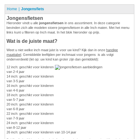
Home
Jongensfiets
Jongensfietsen
Hieronder vindt u alle
jongensfietsen
in ons assortiment. In deze categorie
bevinden zich alle modelen stoere jongensfietsen in alle Inch maten. Met het menu
links kunt u filteren op Inch maat. In het blok hieronder op prijs.
Wat is de juiste maat?
Weet u niet welke inch maat juist is voor uw kind? Kijk dan in onze
handige
maattabel
. Gemiddelde leeftijden per inchmaat voor jongens is als volgt
onderverdeeld (let op: uw kind kan groter zijn dan gemiddeld):
12 inch: geschikt voor kinderen
van 2-4 jaar
14 inch: geschikt voor kinderen
van 3-5 jaar
16 inch: geschikt voor kinderen
van 4-6 jaar
18 inch: geschikt voor kinderen
van 5-7 jaar
20 inch: geschikt voor kinderen
van 6-8 jaar
22 inch: geschikt voor kinderen
van 7-9 jaar
24 inch: geschikt voor kinderen
van 8-12 jaar
26 inch: geschikt voor kinderen van 10-14 jaar