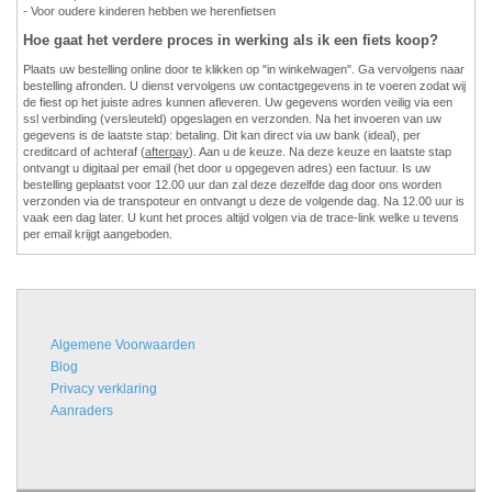
- Voor oudere kinderen hebben we herenfietsen
Hoe gaat het verdere proces in werking als ik een fiets koop?
Plaats uw bestelling online door te klikken op "in winkelwagen". Ga vervolgens naar
bestelling afronden. U dienst vervolgens uw contactgegevens in te voeren zodat wij
de fiest op het juiste adres kunnen afleveren. Uw gegevens worden veilig via een
ssl verbinding (versleuteld) opgeslagen en verzonden. Na het invoeren van uw
gegevens is de laatste stap: betaling. Dit kan direct via uw bank (ideal), per
creditcard of achteraf (
afterpay
). Aan u de keuze. Na deze keuze en laatste stap
ontvangt u digitaal per email (het door u opgegeven adres) een factuur. Is uw
bestelling geplaatst voor 12.00 uur dan zal deze dezelfde dag door ons worden
verzonden via de transpoteur en ontvangt u deze de volgende dag. Na 12.00 uur is
vaak een dag later. U kunt het proces altijd volgen via de trace-link welke u tevens
per email krijgt aangeboden.
Algemene Voorwaarden
Blog
Privacy verklaring
Aanraders