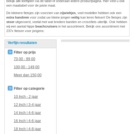
Bekijk alle leeftijden via de tabel of onderaan iedere productpagina. Hier vind u ook
een maattabel voor de juiste maat.
De kleinere fietsjes zijn voorzien van
zijwieltjes
, veel modellen hebben ook een
extra handrem
voor zodat uw kleine jongen
veilig
kan leren fietsen! De fietsjes zijn
stoer
uitgevoerd, veelal met wat bredere banden en crossfiets uiterlijk. Ook hebben
wij een aantal hippe
beachcruisers
in het assortiment. Bekijk ons assortiment met
237x fietsen voor jongens:
Verfijn resultaten
Filter op prijs
70,00
-
99,00
100,00
-
149,00
Meer dan
150,00
Filter op categorie
10 Inch - 2 jaar
12 Inch | 3-4 jaar
14 Inch | 4-6 jaar
16 Inch | 4-6 jaar
18 Inch | 4-8 jaar