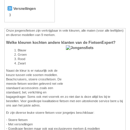
Versnellingen
3
Onze jongensfietsen zijn verkrijgbaar in vele kleuren, alle maten (voor alle leeftijden)
en diverse modellen van 9 merken.
Welke kleuren kochten andere klanten van de FietsenExpert?
Blauw
Groen
Rood
Zwart
Naast de kleur is er natuurlijk ook de
keuze tussen vele soorten modellen.
Beachcruisers, stoere crossfietsen. De
meeste fietsen worden geleverd net vele
standaard accessoires zoals een
standaard, bel, verlichting en
bagagedrager. Soms ook met voorrek en zo niet dan is deze altijd los bij te
bestellen. Voor goedkope kwalitatieve fietsen met een uitstekende service bent u bij
ons aan het juiste adres.
Er zijn diverse leuke stoere fietsen voor jongetjes beschikbaar:
- Stoere fietsen
- Met versnellingen
- Goedkope fiesten maar ook wat exclusievere merken & modellen