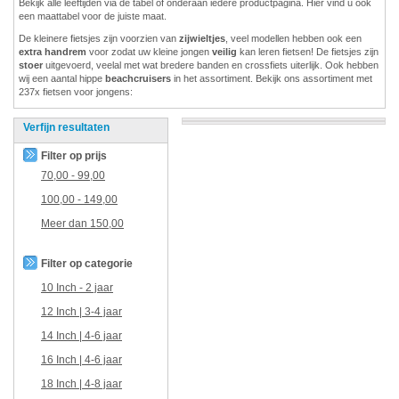
Bekijk alle leeftijden via de tabel of onderaan iedere productpagina. Hier vind u ook
een maattabel voor de juiste maat.
De kleinere fietsjes zijn voorzien van
zijwieltjes
, veel modellen hebben ook een
extra handrem
voor zodat uw kleine jongen
veilig
kan leren fietsen! De fietsjes zijn
stoer
uitgevoerd, veelal met wat bredere banden en crossfiets uiterlijk. Ook hebben
wij een aantal hippe
beachcruisers
in het assortiment. Bekijk ons assortiment met
237x fietsen voor jongens:
Verfijn resultaten
Filter op prijs
70,00
-
99,00
100,00
-
149,00
Meer dan
150,00
Filter op categorie
10 Inch - 2 jaar
12 Inch | 3-4 jaar
14 Inch | 4-6 jaar
16 Inch | 4-6 jaar
18 Inch | 4-8 jaar