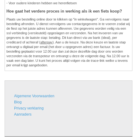
- Voor oudere kinderen hebben we herenfietsen
Hoe gaat het verdere proces in werking als ik een fiets koop?
Plaats uw bestelling online door te klikken op "in winkelwagen". Ga vervolgens naar
bestelling afronden. U dienst vervolgens uw contactgegevens in te voeren zodat wij
de fiest op het juiste adres kunnen afleveren. Uw gegevens worden veilig via een
ssl verbinding (versleuteld) opgeslagen en verzonden. Na het invoeren van uw
gegevens is de laatste stap: betaling. Dit kan direct via uw bank (ideal), per
creditcard of achteraf (
afterpay
). Aan u de keuze. Na deze keuze en laatste stap
ontvangt u digitaal per email (het door u opgegeven adres) een factuur. Is uw
bestelling geplaatst voor 12.00 uur dan zal deze dezelfde dag door ons worden
verzonden via de transpoteur en ontvangt u deze de volgende dag. Na 12.00 uur is
vaak een dag later. U kunt het proces altijd volgen via de trace-link welke u tevens
per email krijgt aangeboden.
Algemene Voorwaarden
Blog
Privacy verklaring
Aanraders