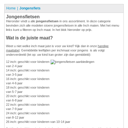
Home
Jongensfiets
Jongensfietsen
Hieronder vindt u alle
jongensfietsen
in ons assortiment. In deze categorie
bevinden zich alle modelen stoere jongensfietsen in alle Inch maten. Met het menu
links kunt u filteren op Inch maat. In het blok hieronder op prijs.
Wat is de juiste maat?
Weet u niet welke inch maat juist is voor uw kind? Kijk dan in onze
handige
maattabel
. Gemiddelde leeftijden per inchmaat voor jongens is als volgt
onderverdeeld (let op: uw kind kan groter zijn dan gemiddeld):
12 inch: geschikt voor kinderen
van 2-4 jaar
14 inch: geschikt voor kinderen
van 3-5 jaar
16 inch: geschikt voor kinderen
van 4-6 jaar
18 inch: geschikt voor kinderen
van 5-7 jaar
20 inch: geschikt voor kinderen
van 6-8 jaar
22 inch: geschikt voor kinderen
van 7-9 jaar
24 inch: geschikt voor kinderen
van 8-12 jaar
26 inch: geschikt voor kinderen van 10-14 jaar