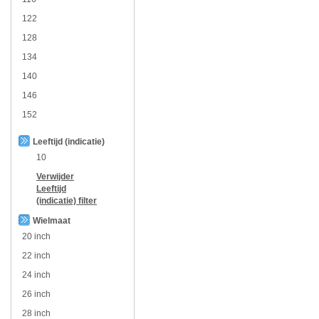
122
128
134
140
146
152
Leeftijd (indicatie)
10
Verwijder
Leeftijd
(indicatie)
filter
Wielmaat
20 inch
22 inch
24 inch
26 inch
28 inch