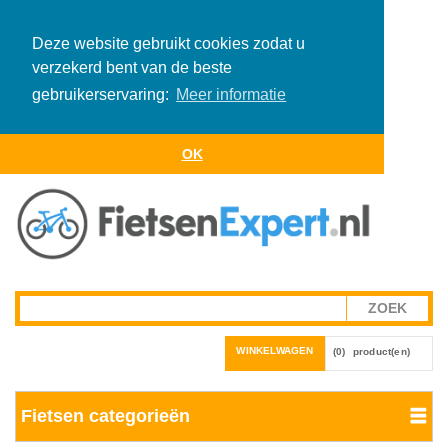
Deze website gebruikt cookies zodat u
verzekerd bent van de beste
gebruikerservaring:
Meer informatie
OK
WINKELWAGEN
(0)
product(en)
Fietsen categorieën