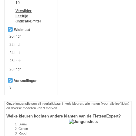
10
Verwijder
Leeftijd
(indicatie)
filter
Wielmaat
20 inch
22 inch
24 inch
26 inch
28 inch
Versnellingen
3
Onze jongensfietsen zijn verkrijgbaar in vele kleuren, alle maten (voor alle leeftijden)
en diverse modellen van 9 merken.
Welke kleuren kochten andere klanten van de FietsenExpert?
Blauw
Groen
Rood