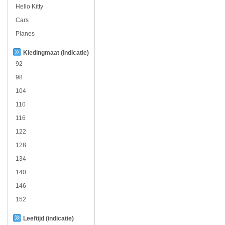
Hello Kitty
Cars
Planes
Kledingmaat (indicatie)
92
98
104
110
116
122
128
134
140
146
152
Leeftijd (indicatie)