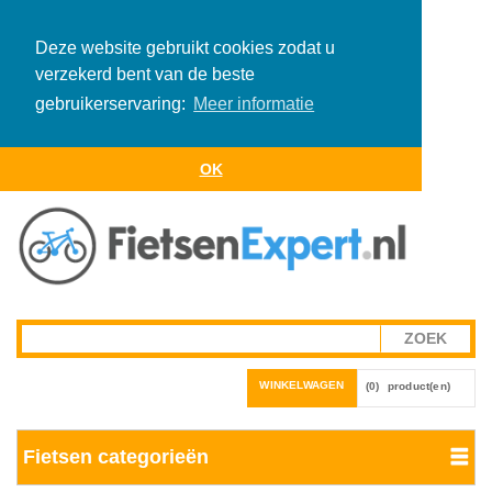
Deze website gebruikt cookies zodat u
verzekerd bent van de beste
gebruikerservaring:
Meer informatie
OK
WINKELWAGEN
(0)
product(en)
Fietsen categorieën