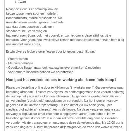
Zwart
Naast de kleur is er natuurlijk ook de
keuze tussen vele soorten modellen.
Beachcruisers, stoere crossfietsen. De
meeste fietsen worden geleverd net vele
standaard accessoires zoals een
standaard, bel, verlichting en
bagagedrager. Soms ook met voorrek en zo niet dan is deze altijd los bij te
bestellen. Voor goedkope kwalitatieve fietsen met een uitstekende service bent u bij
ons aan het juiste adres.
Er zijn diverse leuke stoere fietsen voor jongetjes beschikbaar:
- Stoere fietsen
- Met versnellingen
- Goedkope fiesten maar ook wat exclusievere merken & modellen
- Voor oudere kinderen hebben we herenfietsen
Hoe gaat het verdere proces in werking als ik een fiets koop?
Plaats uw bestelling online door te klikken op "in winkelwagen". Ga vervolgens naar
bestelling afronden. U dienst vervolgens uw contactgegevens in te voeren zodat wij
de fiest op het juiste adres kunnen afleveren. Uw gegevens worden veilig via een
ssl verbinding (versleuteld) opgeslagen en verzonden. Na het invoeren van uw
gegevens is de laatste stap: betaling. Dit kan direct via uw bank (ideal), per
creditcard of achteraf (
afterpay
). Aan u de keuze. Na deze keuze en laatste stap
ontvangt u digitaal per email (het door u opgegeven adres) een factuur. Is uw
bestelling geplaatst voor 12.00 uur dan zal deze dezelfde dag door ons worden
verzonden via de transpoteur en ontvangt u deze de volgende dag. Na 12.00 uur is
vaak een dag later. U kunt het proces altijd volgen via de trace-link welke u tevens