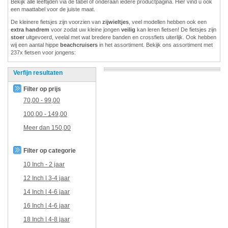
Bekijk alle leeftijden via de tabel of onderaan iedere productpagina. Hier vind u ook
een maattabel voor de juiste maat.
De kleinere fietsjes zijn voorzien van
zijwieltjes
, veel modellen hebben ook een
extra handrem
voor zodat uw kleine jongen
veilig
kan leren fietsen! De fietsjes zijn
stoer
uitgevoerd, veelal met wat bredere banden en crossfiets uiterlijk. Ook hebben
wij een aantal hippe
beachcruisers
in het assortiment. Bekijk ons assortiment met
237x fietsen voor jongens:
Verfijn resultaten
Filter op prijs
70,00
-
99,00
100,00
-
149,00
Meer dan
150,00
Filter op categorie
10 Inch - 2 jaar
12 Inch | 3-4 jaar
14 Inch | 4-6 jaar
16 Inch | 4-6 jaar
18 Inch | 4-8 jaar