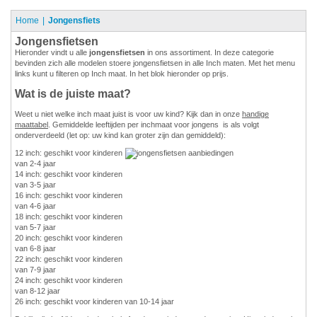
Home
Jongensfiets
Jongensfietsen
Hieronder vindt u alle
jongensfietsen
in ons assortiment. In deze categorie
bevinden zich alle modelen stoere jongensfietsen in alle Inch maten. Met het menu
links kunt u filteren op Inch maat. In het blok hieronder op prijs.
Wat is de juiste maat?
Weet u niet welke inch maat juist is voor uw kind? Kijk dan in onze
handige
maattabel
. Gemiddelde leeftijden per inchmaat voor jongens is als volgt
onderverdeeld (let op: uw kind kan groter zijn dan gemiddeld):
12 inch: geschikt voor kinderen
van 2-4 jaar
14 inch: geschikt voor kinderen
van 3-5 jaar
16 inch: geschikt voor kinderen
van 4-6 jaar
18 inch: geschikt voor kinderen
van 5-7 jaar
20 inch: geschikt voor kinderen
van 6-8 jaar
22 inch: geschikt voor kinderen
van 7-9 jaar
24 inch: geschikt voor kinderen
van 8-12 jaar
26 inch: geschikt voor kinderen van 10-14 jaar