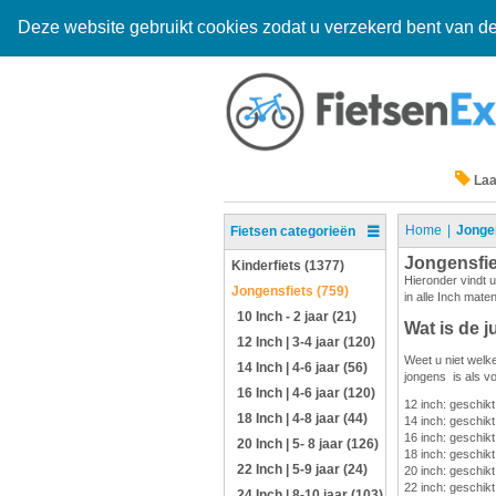
Deze website gebruikt cookies zodat u verzekerd bent van de
Laa
Home
Jonge
Fietsen categorieën
Jongensfi
Kinderfiets (1377)
Hieronder vindt u
Jongensfiets (759)
in alle Inch mate
10 Inch - 2 jaar (21)
Wat is de j
12 Inch | 3-4 jaar (120)
Weet u niet welke
14 Inch | 4-6 jaar (56)
jongens is als vo
16 Inch | 4-6 jaar (120)
12 inch: geschik
18 Inch | 4-8 jaar (44)
14 inch: geschikt
16 inch: geschikt
20 Inch | 5- 8 jaar (126)
18 inch: geschikt
22 Inch | 5-9 jaar (24)
20 inch: geschikt
22 inch: geschikt
24 Inch | 8-10 jaar (103)