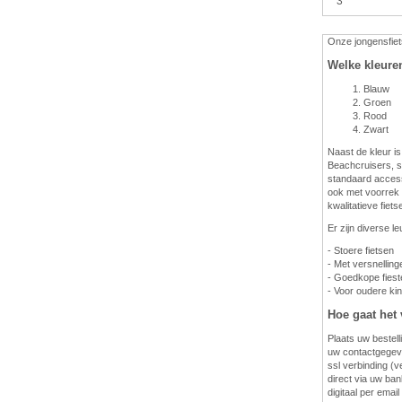
3
Onze jongensfiets
Welke kleure
Blauw
Groen
Rood
Zwart
Naast de kleur is
Beachcruisers, s
standaard access
ook met voorrek e
kwalitatieve fiet
Er zijn diverse l
- Stoere fietsen
- Met versnelling
- Goedkope fies
- Voor oudere ki
Hoe gaat het 
Plaats uw bestell
uw contactgegeve
ssl verbinding (v
direct via uw bank
digitaal per emai