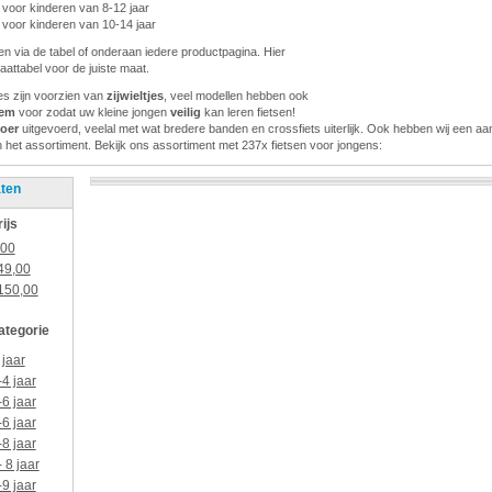
 voor kinderen van 8-12 jaar
 voor kinderen van 10-14 jaar
ijden via de tabel of onderaan iedere productpagina. Hier
aattabel voor de juiste maat.
jes zijn voorzien van
zijwieltjes
, veel modellen hebben ook
rem
voor zodat uw kleine jongen
veilig
kan leren fietsen!
toer
uitgevoerd, veelal met wat bredere banden en crossfiets uiterlijk. Ook hebben wij een aan
n het assortiment. Bekijk ons assortiment met 237x fietsen voor jongens:
aten
rijs
,00
49,00
150,00
categorie
 jaar
-4 jaar
-6 jaar
-6 jaar
-8 jaar
- 8 jaar
-9 jaar