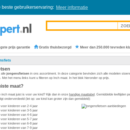
 beste gebruikerservaring:
Meer informatie
gste prijs garantie
Gratis thuisbezorgd
Meer dan 250.000 tevreden kl
nsfiets
etsen
 alle
jongensfietsen
in ons assortiment. In deze categorie bevinden zich alle modelen stoer
n. Met het menu links kunt u filteren op Inch maat. In het blok hieronder op prijs.
uiste maat?
 inch maat juist is voor uw kind? Kijk dan in onze
handige maattabel
. Gemiddelde leeftijden p
lgt onderverdeeld (let op: uw kind kan groter zijn dan gemiddeld):
t voor kinderen van 2-4 jaar
 voor kinderen van 3-5 jaar
 voor kinderen van 4-6 jaar
 voor kinderen van 5-7 jaar
 voor kinderen van 6-8 jaar
 voor kinderen van 7-9 jaar