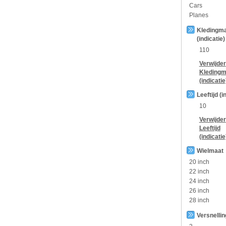
Cars
Planes
Kledingm
(indicatie)
110
Verwijder
Kledingm
(indicatie
Leeftijd (i
10
Verwijder
Leeftijd
(indicatie
Wielmaat
20 inch
22 inch
24 inch
26 inch
28 inch
Versnelli