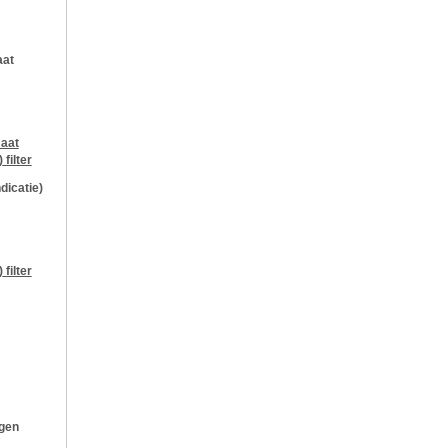
aat
aat
)
filter
ndicatie)
)
filter
ngen