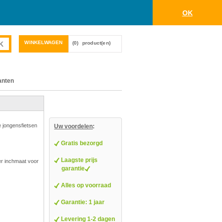
OK
WINKELWAGEN
(0)
product(en)
anten
e jongensfietsen
Uw voordelen
:
Gratis bezorgd
Laagste prijs
er inchmaat voor
garantie
Alles op voorraad
Garantie: 1 jaar
Levering 1-2 dagen