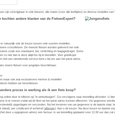
en zijn verkrijgbaar in vele kleuren, alle maten (voor alle leeftijden) en diverse modellen van
n kochten andere klanten van de FietsenExpert?
 er natuurlijk ook de keuze tussen vele soorten modellen.
toere crossfietsen. De meeste fietsen worden geleverd net vele
oires zoals een standaard, bel, verlichting en bagagedrager. Soms
n zo niet dan is deze altijd los bij te bestellen. Voor goedkope
sen met een uitstekende service bent u bij ons aan het juiste adres.
euke stoere fietsen voor jongetjes beschikbaar:
en
ten maar ook wat exclusievere merken & modellen
nderen hebben we herenfietsen
verdere proces in werking als ik een fiets koop?
ing online door te klikken op "in winkelwagen". Ga vervolgens naar bestelling afronden. U di
ns in te voeren zodat wij de fiest op het juiste adres kunnen afleveren. Uw gegevens worden 
ersleuteld) opgeslagen en verzonden. Na het invoeren van uw gegevens is de laatste stap: be
 (ideal), per creditcard of achteraf (
afterpay
). Aan u de keuze. Na deze keuze en laatste sta
l (het door u opgegeven adres) een factuur. Is uw bestelling geplaatst voor 12.00 uur dan zal