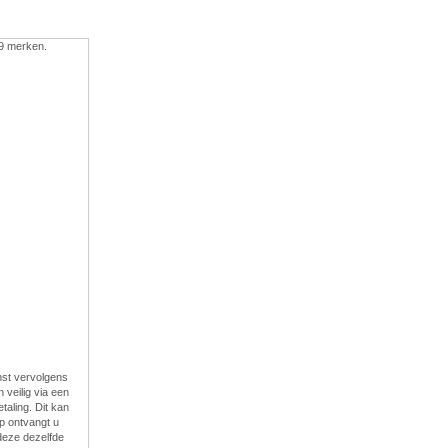
 9 merken.
enst vervolgens
veilig via een
taling. Dit kan
p ontvangt u
 deze dezelfde