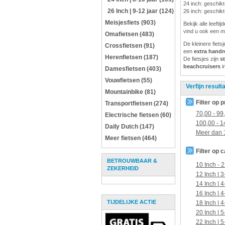
24 inch: geschikt
26 Inch | 9-12 jaar (124)
26 inch: geschikt
Meisjesfiets (903)
Bekijk alle leeft
vind u ook een m
Omafietsen (483)
De kleinere fiets
Crossfietsen (91)
een
extra hand
Herenfietsen (187)
De fietsjes zijn
s
beachcruisers
i
Damesfietsen (403)
Vouwfietsen (55)
Verfijn result
Mountainbike (81)
Filter op p
Transportfietsen (274)
70,00
-
99
Electrische fietsen (60)
100,00
-
1
Daily Dutch (147)
Meer dan
Meer fietsen (464)
Filter op 
BETROUWBAAR &
10 Inch - 2
ZEKERHEID
12 Inch | 3
14 Inch | 4
16 Inch | 4
TIJDELIJKE ACTIE
18 Inch | 4
20 Inch | 5
22 Inch | 5