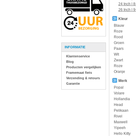
24 Inch | 8
26 Inch | 9
Kleur
Blauw
Roze
Rood
Groen
INFORMATIE
Paars
Wit
Klantenservice
Zwart
Blog
Roze
Producten vergelijken
Oranje
Framemaat fiets
Verzending & retours
Merk
Garantie
Popal
Volare
Hollandia
Head
Pelikaan
Rivel
Maxwell
Yipeeh
Hello Kitty