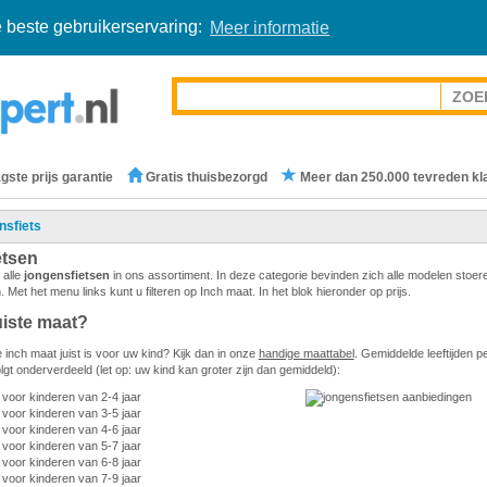
 beste gebruikerservaring:
Meer informatie
gste prijs garantie
Gratis thuisbezorgd
Meer dan 250.000 tevreden kl
nsfiets
etsen
 alle
jongensfietsen
in ons assortiment. In deze categorie bevinden zich alle modelen stoer
n. Met het menu links kunt u filteren op Inch maat. In het blok hieronder op prijs.
uiste maat?
 inch maat juist is voor uw kind? Kijk dan in onze
handige maattabel
. Gemiddelde leeftijden p
lgt onderverdeeld (let op: uw kind kan groter zijn dan gemiddeld):
t voor kinderen van 2-4 jaar
 voor kinderen van 3-5 jaar
 voor kinderen van 4-6 jaar
 voor kinderen van 5-7 jaar
 voor kinderen van 6-8 jaar
 voor kinderen van 7-9 jaar