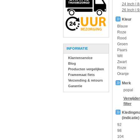
24 Inch | 8
26 Inch | 9
Kleur
Blauw
Roze
Rood
Groen
INFORMATIE
Paars
Wit
Klantenservice
Zwart
Blog
Roze
Producten vergelijken
Oranje
Framemaat fiets
Verzending & retours
Merk
Garantie
popal
Verwijde
filter
Kledingm
(indicatie)
92
98
104