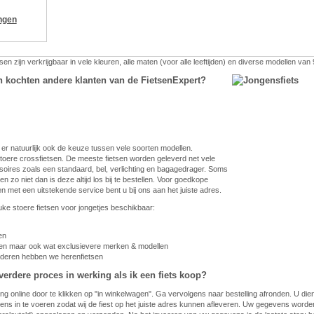
ngen
en zijn verkrijgbaar in vele kleuren, alle maten (voor alle leeftijden) en diverse modellen van
n kochten andere klanten van de FietsenExpert?
 er natuurlijk ook de keuze tussen vele soorten modellen.
toere crossfietsen. De meeste fietsen worden geleverd net vele
oires zoals een standaard, bel, verlichting en bagagedrager. Soms
n zo niet dan is deze altijd los bij te bestellen. Voor goedkope
sen met een uitstekende service bent u bij ons aan het juiste adres.
euke stoere fietsen voor jongetjes beschikbaar:
en
ten maar ook wat exclusievere merken & modellen
nderen hebben we herenfietsen
verdere proces in werking als ik een fiets koop?
ing online door te klikken op "in winkelwagen". Ga vervolgens naar bestelling afronden. U di
ns in te voeren zodat wij de fiest op het juiste adres kunnen afleveren. Uw gegevens worden 