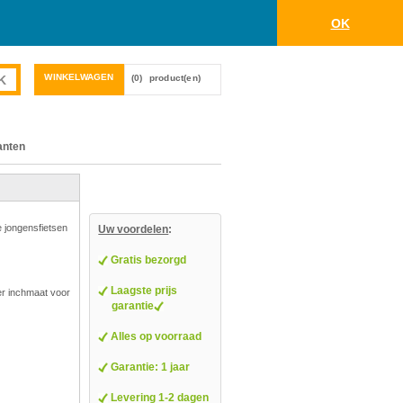
OK
WINKELWAGEN
(0)
product(en)
anten
e jongensfietsen
Uw voordelen
:
Gratis bezorgd
Laagste prijs
er inchmaat voor
garantie
Alles op voorraad
Garantie: 1 jaar
Levering 1-2 dagen