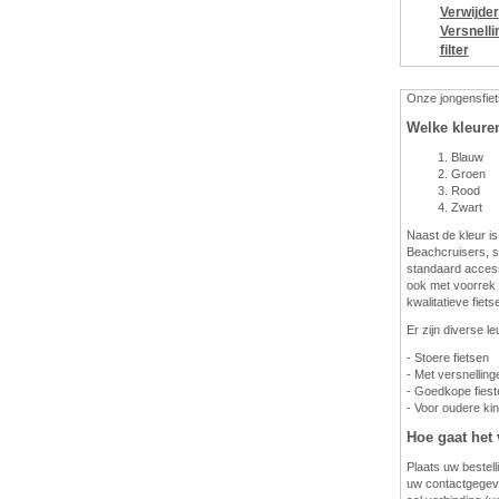
Verwijder
Versnelli
filter
Onze jongensfiets
Welke kleure
Blauw
Groen
Rood
Zwart
Naast de kleur is
Beachcruisers, s
standaard access
ook met voorrek e
kwalitatieve fiet
Er zijn diverse l
- Stoere fietsen
- Met versnelling
- Goedkope fies
- Voor oudere ki
Hoe gaat het 
Plaats uw bestell
uw contactgegeve