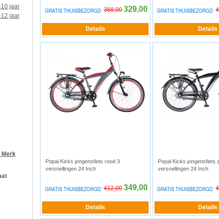
-10 jaar
329,00
388,00
4
-12 jaar
r
Merk
Popal Kicks jongensfiets rood 3
Popal Kicks jongensfiets 
versnellingen 24 Inch
versnellingen 24 Inch
aat
349,00
412,00
4