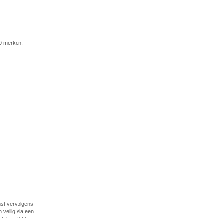
 9 merken.
enst vervolgens
veilig via een