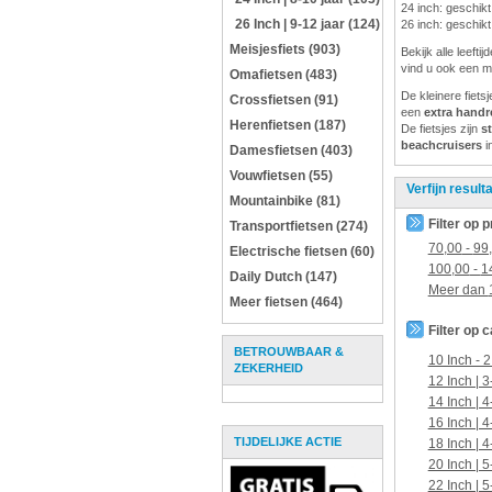
24 inch: geschikt
26 Inch | 9-12 jaar (124)
26 inch: geschikt
Meisjesfiets (903)
Bekijk alle leeft
vind u ook een m
Omafietsen (483)
De kleinere fiets
Crossfietsen (91)
een
extra hand
Herenfietsen (187)
De fietsjes zijn
s
beachcruisers
i
Damesfietsen (403)
Vouwfietsen (55)
Verfijn result
Mountainbike (81)
Filter op p
Transportfietsen (274)
70,00
-
99
Electrische fietsen (60)
100,00
-
1
Daily Dutch (147)
Meer dan
Meer fietsen (464)
Filter op 
BETROUWBAAR &
10 Inch - 2
ZEKERHEID
12 Inch | 3
14 Inch | 4
16 Inch | 4
TIJDELIJKE ACTIE
18 Inch | 4
20 Inch | 5
22 Inch | 5