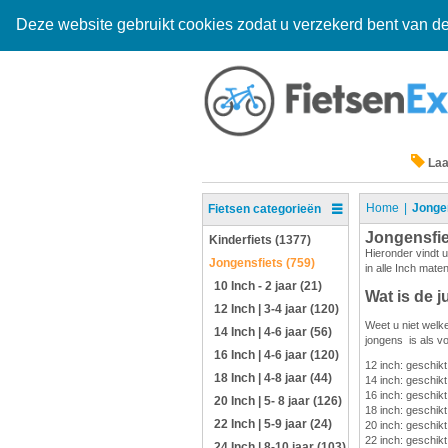
Deze website gebruikt cookies zodat u verzekerd bent van de
Laa
Home
Jonge
Fietsen categorieën
Jongensfi
Kinderfiets (1377)
Hieronder vindt u
Jongensfiets (759)
in alle Inch mate
10 Inch - 2 jaar (21)
Wat is de j
12 Inch | 3-4 jaar (120)
Weet u niet welke
14 Inch | 4-6 jaar (56)
jongens is als vo
16 Inch | 4-6 jaar (120)
12 inch: geschik
18 Inch | 4-8 jaar (44)
14 inch: geschikt
16 inch: geschikt
20 Inch | 5- 8 jaar (126)
18 inch: geschikt
22 Inch | 5-9 jaar (24)
20 inch: geschikt
22 inch: geschikt
24 Inch | 8-10 jaar (103)