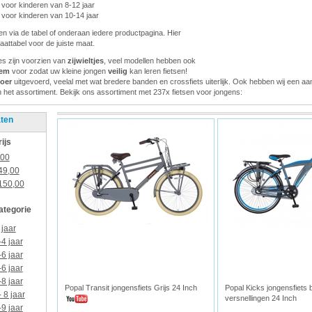
 voor kinderen van 8-12 jaar
 voor kinderen van 10-14 jaar
ijden via de tabel of onderaan iedere productpagina. Hier
aattabel voor de juiste maat.
jes zijn voorzien van
zijwieltjes
, veel modellen hebben ook
rem
voor zodat uw kleine jongen
veilig
kan leren fietsen!
toer
uitgevoerd, veelal met wat bredere banden en crossfiets uiterlijk. Ook hebben wij een aan
n het assortiment. Bekijk ons assortiment met 237x fietsen voor jongens:
aten
rijs
,00
49,00
150,00
categorie
 jaar
-4 jaar
-6 jaar
-6 jaar
-8 jaar
Popal Transit jongensfiets Grijs 24 Inch
Popal Kicks jongensfiets 
- 8 jaar
versnellingen 24 Inch
-9 jaar