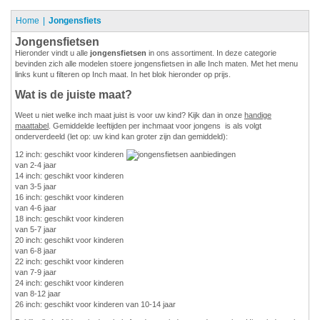
Home
Jongensfiets
Jongensfietsen
Hieronder vindt u alle
jongensfietsen
in ons assortiment. In deze categorie
bevinden zich alle modelen stoere jongensfietsen in alle Inch maten. Met het menu
links kunt u filteren op Inch maat. In het blok hieronder op prijs.
Wat is de juiste maat?
Weet u niet welke inch maat juist is voor uw kind? Kijk dan in onze
handige
maattabel
. Gemiddelde leeftijden per inchmaat voor jongens is als volgt
onderverdeeld (let op: uw kind kan groter zijn dan gemiddeld):
12 inch: geschikt voor kinderen
van 2-4 jaar
14 inch: geschikt voor kinderen
van 3-5 jaar
16 inch: geschikt voor kinderen
van 4-6 jaar
18 inch: geschikt voor kinderen
van 5-7 jaar
20 inch: geschikt voor kinderen
van 6-8 jaar
22 inch: geschikt voor kinderen
van 7-9 jaar
24 inch: geschikt voor kinderen
van 8-12 jaar
26 inch: geschikt voor kinderen van 10-14 jaar