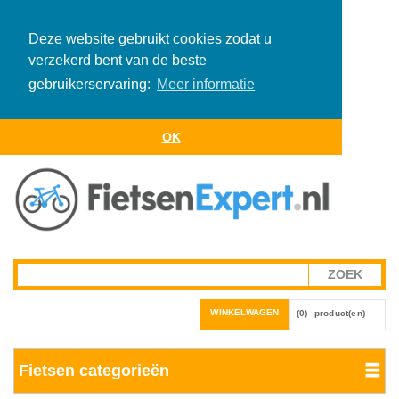
Deze website gebruikt cookies zodat u
verzekerd bent van de beste
gebruikerservaring:
Meer informatie
OK
WINKELWAGEN
(0)
product(en)
Fietsen categorieën