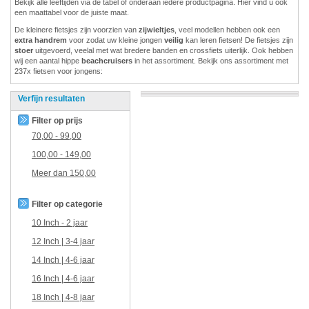
Bekijk alle leeftijden via de tabel of onderaan iedere productpagina. Hier vind u ook
een maattabel voor de juiste maat.
De kleinere fietsjes zijn voorzien van
zijwieltjes
, veel modellen hebben ook een
extra handrem
voor zodat uw kleine jongen
veilig
kan leren fietsen! De fietsjes zijn
stoer
uitgevoerd, veelal met wat bredere banden en crossfiets uiterlijk. Ook hebben
wij een aantal hippe
beachcruisers
in het assortiment. Bekijk ons assortiment met
237x fietsen voor jongens:
Verfijn resultaten
Filter op prijs
70,00
-
99,00
100,00
-
149,00
Meer dan
150,00
Filter op categorie
10 Inch - 2 jaar
12 Inch | 3-4 jaar
14 Inch | 4-6 jaar
16 Inch | 4-6 jaar
18 Inch | 4-8 jaar