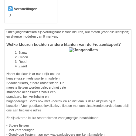
Versnellingen
3
Onze jongensfietsen zijn verkrijgbaar in vele kleuren, alle maten (voor alle leeftijden)
en diverse modellen van 9 merken.
Welke kleuren kochten andere klanten van de FietsenExpert?
Blauw
Groen
Rood
Zwart
Naast de kleur is er natuurlijk ook de
keuze tussen vele soorten modellen.
Beachcruisers, stoere crossfietsen. De
meeste fietsen worden geleverd net vele
standaard accessoires zoals een
standaard, bel, verlichting en
bagagedrager. Soms ook met voorrek en zo niet dan is deze altijd los bij te
bestellen. Voor goedkope kwalitatieve fietsen met een uitstekende service bent u bij
ons aan het juiste adres.
Er zijn diverse leuke stoere fietsen voor jongetjes beschikbaar:
- Stoere fietsen
- Met versnellingen
- Goedkope fiesten maar ook wat exclusievere merken & modellen