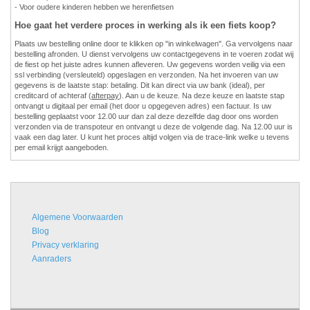
- Voor oudere kinderen hebben we herenfietsen
Hoe gaat het verdere proces in werking als ik een fiets koop?
Plaats uw bestelling online door te klikken op "in winkelwagen". Ga vervolgens naar
bestelling afronden. U dienst vervolgens uw contactgegevens in te voeren zodat wij
de fiest op het juiste adres kunnen afleveren. Uw gegevens worden veilig via een
ssl verbinding (versleuteld) opgeslagen en verzonden. Na het invoeren van uw
gegevens is de laatste stap: betaling. Dit kan direct via uw bank (ideal), per
creditcard of achteraf (
afterpay
). Aan u de keuze. Na deze keuze en laatste stap
ontvangt u digitaal per email (het door u opgegeven adres) een factuur. Is uw
bestelling geplaatst voor 12.00 uur dan zal deze dezelfde dag door ons worden
verzonden via de transpoteur en ontvangt u deze de volgende dag. Na 12.00 uur is
vaak een dag later. U kunt het proces altijd volgen via de trace-link welke u tevens
per email krijgt aangeboden.
Algemene Voorwaarden
Blog
Privacy verklaring
Aanraders