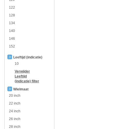
122
128
134
140
146
152
Leeftijd (indicatie)
10
Verwijder
Leeftijd
(indicatie)
filter
Wielmaat
20 inch
22 inch
24 inch
26 inch
28 inch