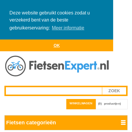
Deze website gebruikt cookies zodat u
verzekerd bent van de beste
gebruikerservaring:
Meer informatie
OK
WINKELWAGEN
(0)
product(en)
Fietsen categorieën