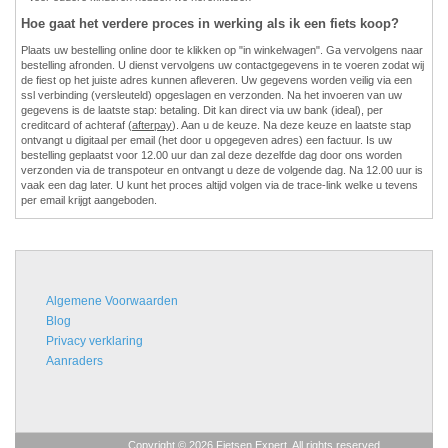
Hoe gaat het verdere proces in werking als ik een fiets koop?
Plaats uw bestelling online door te klikken op "in winkelwagen". Ga vervolgens naar
bestelling afronden. U dienst vervolgens uw contactgegevens in te voeren zodat wij
de fiest op het juiste adres kunnen afleveren. Uw gegevens worden veilig via een
ssl verbinding (versleuteld) opgeslagen en verzonden. Na het invoeren van uw
gegevens is de laatste stap: betaling. Dit kan direct via uw bank (ideal), per
creditcard of achteraf (
afterpay
). Aan u de keuze. Na deze keuze en laatste stap
ontvangt u digitaal per email (het door u opgegeven adres) een factuur. Is uw
bestelling geplaatst voor 12.00 uur dan zal deze dezelfde dag door ons worden
verzonden via de transpoteur en ontvangt u deze de volgende dag. Na 12.00 uur is
vaak een dag later. U kunt het proces altijd volgen via de trace-link welke u tevens
per email krijgt aangeboden.
Algemene Voorwaarden
Blog
Privacy verklaring
Aanraders
Copyright © 2026 Fietsen Expert. All rights reserved.