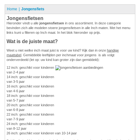
Home
Jongensfiets
Jongensfietsen
Hieronder vindt u alle
jongensfietsen
in ons assortiment. In deze categorie
bevinden zich alle modelen stoere jongensfietsen in alle Inch maten. Met het menu
links kunt u filteren op Inch maat. In het blok hieronder op prijs.
Wat is de juiste maat?
Weet u niet welke inch maat juist is voor uw kind? Kijk dan in onze
handige
maattabel
. Gemiddelde leeftijden per inchmaat voor jongens is als volgt
onderverdeeld (let op: uw kind kan groter zijn dan gemiddeld):
12 inch: geschikt voor kinderen
van 2-4 jaar
14 inch: geschikt voor kinderen
van 3-5 jaar
16 inch: geschikt voor kinderen
van 4-6 jaar
18 inch: geschikt voor kinderen
van 5-7 jaar
20 inch: geschikt voor kinderen
van 6-8 jaar
22 inch: geschikt voor kinderen
van 7-9 jaar
24 inch: geschikt voor kinderen
van 8-12 jaar
26 inch: geschikt voor kinderen van 10-14 jaar