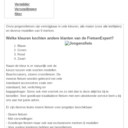
Verwijder
Versnellingen
filter
Onze jongensfietsen zijn verkrijgbaar in vele kleuren, alle maten (voor alle leeftijden)
en diverse modellen van 9 merken.
Welke kleuren kochten andere klanten van de FietsenExpert?
Blauw
Groen
Rood
Zwart
Naast de kleur is er natuurlijk ook de
keuze tussen vele soorten modellen.
Beachcruisers, stoere crossfietsen. De
meeste fietsen worden geleverd net vele
standaard accessoires zoals een
standaard, bel, verlichting en
bagagedrager. Soms ook met voorrek en zo niet dan is deze altijd los bij te
bestellen. Voor goedkope kwalitatieve fietsen met een uitstekende service bent u bij
ons aan het juiste adres.
Er zijn diverse leuke stoere fietsen voor jongetjes beschikbaar:
- Stoere fietsen
- Met versnellingen
- Goedkope fiesten maar ook wat exclusievere merken & modellen
- Voor oudere kinderen hebben we herenfietsen