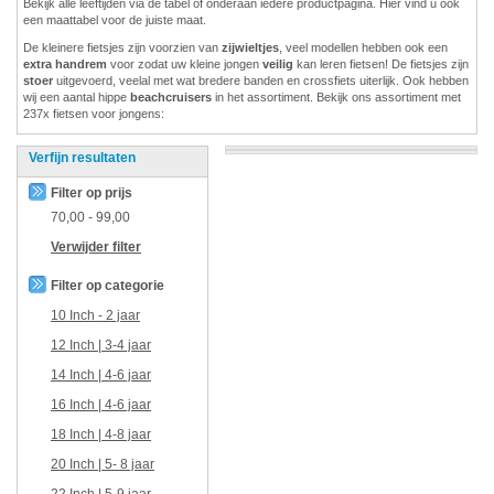
Bekijk alle leeftijden via de tabel of onderaan iedere productpagina. Hier vind u ook
een maattabel voor de juiste maat.
De kleinere fietsjes zijn voorzien van
zijwieltjes
, veel modellen hebben ook een
extra handrem
voor zodat uw kleine jongen
veilig
kan leren fietsen! De fietsjes zijn
stoer
uitgevoerd, veelal met wat bredere banden en crossfiets uiterlijk. Ook hebben
wij een aantal hippe
beachcruisers
in het assortiment. Bekijk ons assortiment met
237x fietsen voor jongens:
Verfijn resultaten
Filter op prijs
70,00
-
99,00
Verwijder filter
Filter op categorie
10 Inch - 2 jaar
12 Inch | 3-4 jaar
14 Inch | 4-6 jaar
16 Inch | 4-6 jaar
18 Inch | 4-8 jaar
20 Inch | 5- 8 jaar
22 Inch | 5-9 jaar