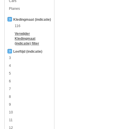
Cars
Planes
Kledingmaat (indicatie)
116
Verwijder
Kledingmaat
(indicatie)
filter
Leeftijd (indicatie)
3
4
5
6
7
8
9
10
11
12