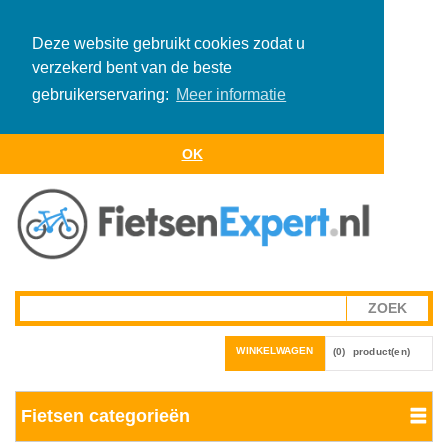
Deze website gebruikt cookies zodat u
verzekerd bent van de beste
gebruikerservaring:
Meer informatie
OK
WINKELWAGEN
(0)
product(en)
Fietsen categorieën