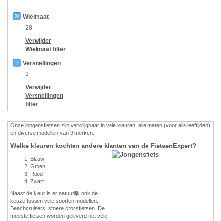
Wielmaat
28
Verwijder
Wielmaat
filter
Versnellingen
3
Verwijder
Versnellingen
filter
Onze jongensfietsen zijn verkrijgbaar in vele kleuren, alle maten (voor alle leeftijden)
en diverse modellen van 9 merken.
Welke kleuren kochten andere klanten van de FietsenExpert?
Blauw
Groen
Rood
Zwart
Naast de kleur is er natuurlijk ook de
keuze tussen vele soorten modellen.
Beachcruisers, stoere crossfietsen. De
meeste fietsen worden geleverd net vele