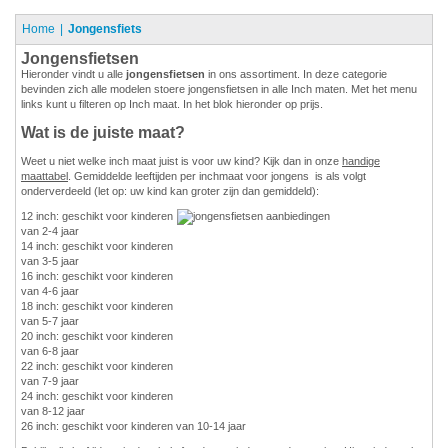
Home
Jongensfiets
Jongensfietsen
Hieronder vindt u alle
jongensfietsen
in ons assortiment. In deze categorie
bevinden zich alle modelen stoere jongensfietsen in alle Inch maten. Met het menu
links kunt u filteren op Inch maat. In het blok hieronder op prijs.
Wat is de juiste maat?
Weet u niet welke inch maat juist is voor uw kind? Kijk dan in onze
handige
maattabel
. Gemiddelde leeftijden per inchmaat voor jongens is als volgt
onderverdeeld (let op: uw kind kan groter zijn dan gemiddeld):
12 inch: geschikt voor kinderen
van 2-4 jaar
14 inch: geschikt voor kinderen
van 3-5 jaar
16 inch: geschikt voor kinderen
van 4-6 jaar
18 inch: geschikt voor kinderen
van 5-7 jaar
20 inch: geschikt voor kinderen
van 6-8 jaar
22 inch: geschikt voor kinderen
van 7-9 jaar
24 inch: geschikt voor kinderen
van 8-12 jaar
26 inch: geschikt voor kinderen van 10-14 jaar