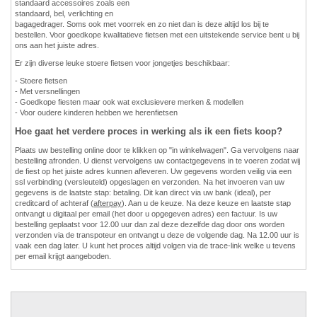
standaard accessoires zoals een
standaard, bel, verlichting en
bagagedrager. Soms ook met voorrek en zo niet dan is deze altijd los bij te
bestellen. Voor goedkope kwalitatieve fietsen met een uitstekende service bent u bij
ons aan het juiste adres.
Er zijn diverse leuke stoere fietsen voor jongetjes beschikbaar:
- Stoere fietsen
- Met versnellingen
- Goedkope fiesten maar ook wat exclusievere merken & modellen
- Voor oudere kinderen hebben we herenfietsen
Hoe gaat het verdere proces in werking als ik een fiets koop?
Plaats uw bestelling online door te klikken op "in winkelwagen". Ga vervolgens naar
bestelling afronden. U dienst vervolgens uw contactgegevens in te voeren zodat wij
de fiest op het juiste adres kunnen afleveren. Uw gegevens worden veilig via een
ssl verbinding (versleuteld) opgeslagen en verzonden. Na het invoeren van uw
gegevens is de laatste stap: betaling. Dit kan direct via uw bank (ideal), per
creditcard of achteraf (
afterpay
). Aan u de keuze. Na deze keuze en laatste stap
ontvangt u digitaal per email (het door u opgegeven adres) een factuur. Is uw
bestelling geplaatst voor 12.00 uur dan zal deze dezelfde dag door ons worden
verzonden via de transpoteur en ontvangt u deze de volgende dag. Na 12.00 uur is
vaak een dag later. U kunt het proces altijd volgen via de trace-link welke u tevens
per email krijgt aangeboden.