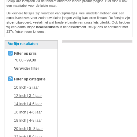
Bekijk alle leeftijden via de tabel of onderaan iedere productpagina. Hier vind u ook
een maattabel voor de juiste maat.
De kleinere fietsjes zijn voorzien van
zijwieltjes
, veel modellen hebben ook een
extra handrem
voor zodat uw kleine jongen
veilig
kan leren fietsen! De fietsjes zijn
stoer
uitgevoerd, veelal met wat bredere banden en crossfiets uiterlijk. Ook hebben
wij een aantal hippe
beachcruisers
in het assortiment. Bekijk ons assortiment met
237x fietsen voor jongens:
Verfijn resultaten
Filter op prijs
70,00
-
99,00
Verwijder filter
Filter op categorie
10 Inch - 2 jaar
12 Inch | 3-4 jaar
14 Inch | 4-6 jaar
16 Inch | 4-6 jaar
18 Inch | 4-8 jaar
20 Inch | 5- 8 jaar
22 Inch | 5-9 jaar