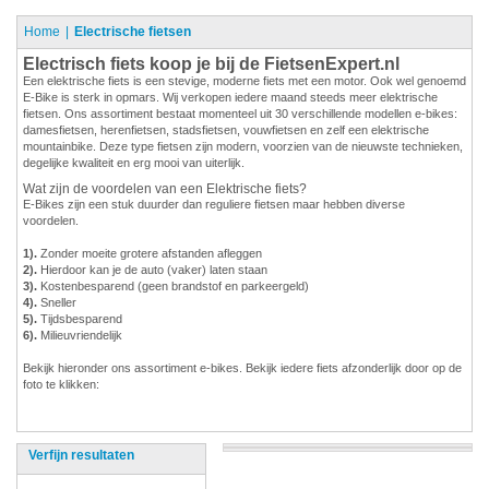
Home
Electrische fietsen
Electrisch fiets koop je bij de FietsenExpert.nl
Een elektrische fiets is een stevige, moderne fiets met een motor. Ook wel genoemd
E-Bike is sterk in opmars. Wij verkopen iedere maand steeds meer elektrische
fietsen. Ons assortiment bestaat momenteel uit 30 verschillende modellen e-bikes:
damesfietsen, herenfietsen, stadsfietsen, vouwfietsen en zelf een elektrische
mountainbike. Deze type fietsen zijn modern, voorzien van de nieuwste technieken,
degelijke kwaliteit en erg mooi van uiterlijk.
Wat zijn de voordelen van een Elektrische fiets?
E-Bikes zijn een stuk duurder dan reguliere fietsen maar hebben diverse
voordelen.
1).
Zonder moeite grotere afstanden afleggen
2).
Hierdoor kan je de auto (vaker) laten staan
3).
Kostenbesparend (geen brandstof en parkeergeld)
4).
Sneller
5).
Tijdsbesparend
6).
Milieuvriendelijk
Bekijk hieronder ons assortiment e-bikes. Bekijk iedere fiets afzonderlijk door op de
foto te klikken:
Verfijn resultaten