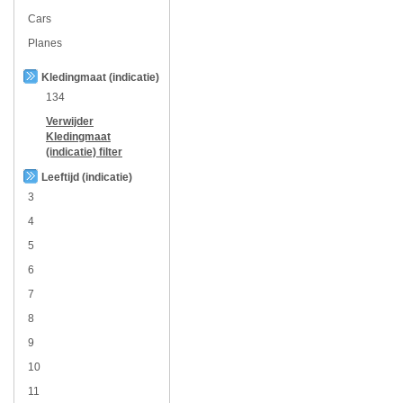
Cars
Planes
Kledingmaat (indicatie)
134
Verwijder
Kledingmaat
(indicatie)
filter
Leeftijd (indicatie)
3
4
5
6
7
8
9
10
11