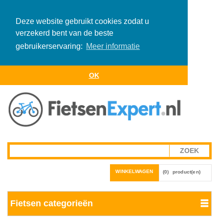
Deze website gebruikt cookies zodat u
verzekerd bent van de beste
gebruikerservaring:
Meer informatie
OK
WINKELWAGEN
(0)
product(en)
Fietsen categorieën