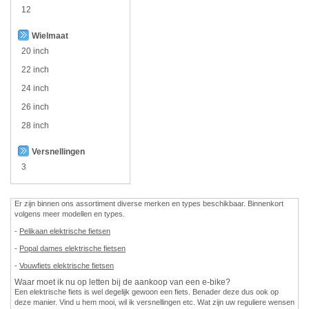
12
Wielmaat
20 inch
22 inch
24 inch
26 inch
28 inch
Versnellingen
3
Er zijn binnen ons assortiment diverse merken en types beschikbaar. Binnenkort
volgens meer modellen en types.
-
Pelikaan elektrische fietsen
-
Popal dames elektrische fietsen
-
Vouwfiets elektrische fietsen
Waar moet ik nu op letten bij de aankoop van een e-bike?
Een elektrische fiets is wel degelijk gewoon een fiets. Benader deze dus ook op
deze manier. Vind u hem mooi, wil ik versnellingen etc. Wat zijn uw reguliere wensen