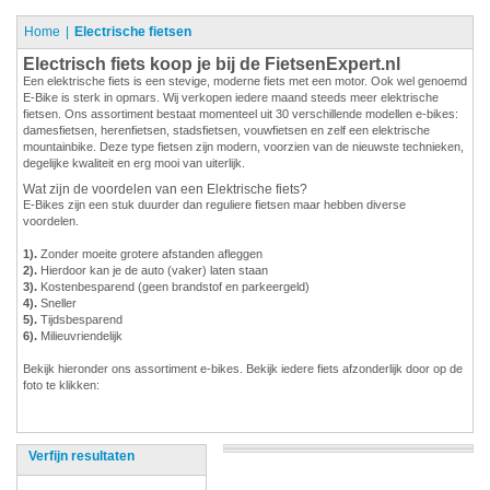
Home
Electrische fietsen
Electrisch fiets koop je bij de FietsenExpert.nl
Een elektrische fiets is een stevige, moderne fiets met een motor. Ook wel genoemd
E-Bike is sterk in opmars. Wij verkopen iedere maand steeds meer elektrische
fietsen. Ons assortiment bestaat momenteel uit 30 verschillende modellen e-bikes:
damesfietsen, herenfietsen, stadsfietsen, vouwfietsen en zelf een elektrische
mountainbike. Deze type fietsen zijn modern, voorzien van de nieuwste technieken,
degelijke kwaliteit en erg mooi van uiterlijk.
Wat zijn de voordelen van een Elektrische fiets?
E-Bikes zijn een stuk duurder dan reguliere fietsen maar hebben diverse
voordelen.
1).
Zonder moeite grotere afstanden afleggen
2).
Hierdoor kan je de auto (vaker) laten staan
3).
Kostenbesparend (geen brandstof en parkeergeld)
4).
Sneller
5).
Tijdsbesparend
6).
Milieuvriendelijk
Bekijk hieronder ons assortiment e-bikes. Bekijk iedere fiets afzonderlijk door op de
foto te klikken:
Verfijn resultaten