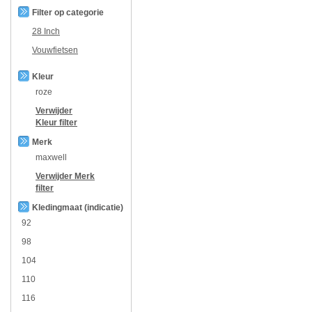
Filter op categorie
28 Inch
Vouwfietsen
Kleur
roze
Verwijder
Kleur
filter
Merk
maxwell
Verwijder
Merk
filter
Kledingmaat (indicatie)
92
98
104
110
116