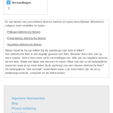
Versnellingen
3
Er zijn binnen ons assortiment diverse merken en types beschikbaar. Binnenkort
volgens meer modellen en types.
-
Pelikaan elektrische fietsen
-
Popal dames elektrische fietsen
-
Vouwfiets elektrische fietsen
Waar moet ik nu op letten bij de aankoop van een e-bike?
Een elektrische fiets is wel degelijk gewoon een fiets. Benader deze dus ook op
deze manier. Vind u hem mooi, wil ik versnellingen etc. Wat zijn uw reguliere wensen
bij een fiets. Maak een lijstje met wensen en eisen. Maar wat zijn nu de belangrijkste
aspecten waar je op moet letten bij de aankoop van een nieuwe elektrische fiets?
De belangrijkste "niet normale" onderdelen waar u op moet letten zijn: de accu,
bedieningscontrole, computer en de elektromotor.
Algemene Voorwaarden
Blog
Privacy verklaring