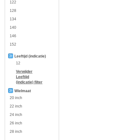
122
128
134
140
146
152
Leeftijd (indicatie)
12
Verwijder
Leeftijd
(indicatie)
filter
Wielmaat
20 inch
22 inch
24 inch
26 inch
28 inch