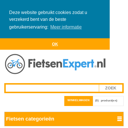
Deze website gebruikt cookies zodat u
verzekerd bent van de beste
gebruikerservaring:
Meer informatie
OK
WINKELWAGEN
(0)
product(en)
Fietsen categorieën