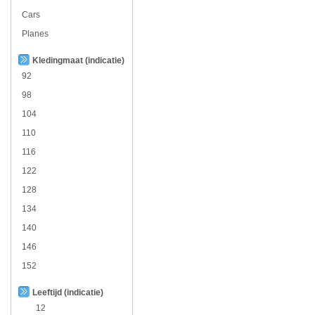
Cars
Planes
Kledingmaat (indicatie)
92
98
104
110
116
122
128
134
140
146
152
Leeftijd (indicatie)
12