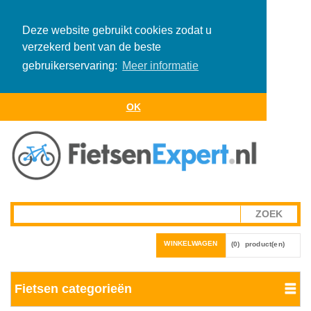
Deze website gebruikt cookies zodat u
verzekerd bent van de beste
gebruikerservaring:
Meer informatie
OK
WINKELWAGEN
(0)
product(en)
Fietsen categorieën