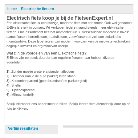
Home
Electrische fietsen
Electrisch fiets koop je bij de FietsenExpert.nl
Een elektrische fiets is een stevige, moderne fiets met een motor. Ook wel genoemd
E-Bike is sterk in opmars. Wij verkopen iedere maand steeds meer elektrische
fietsen. Ons assortiment bestaat momenteel uit 30 verschillende modellen e-bikes:
damesfietsen, herenfietsen, stadsfietsen, vouwfietsen en zelf een elektrische
mountainbike. Deze type fietsen zijn modern, voorzien van de nieuwste technieken,
degelijke kwaliteit en erg mooi van uiterlijk.
Wat zijn de voordelen van een Elektrische fiets?
E-Bikes zijn een stuk duurder dan reguliere fietsen maar hebben diverse
voordelen.
1).
Zonder moeite grotere afstanden afleggen
2).
Hierdoor kan je de auto (vaker) laten staan
3).
Kostenbesparend (geen brandstof en parkeergeld)
4).
Sneller
5).
Tijdsbesparend
6).
Milieuvriendelijk
Bekijk hieronder ons assortiment e-bikes. Bekijk iedere fiets afzonderlijk door op de
foto te klikken:
Verfijn resultaten