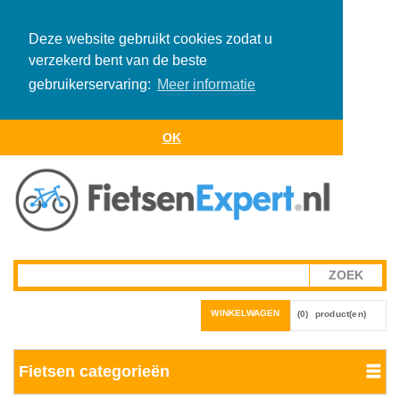
Deze website gebruikt cookies zodat u
verzekerd bent van de beste
gebruikerservaring:
Meer informatie
OK
WINKELWAGEN
(0)
product(en)
Fietsen categorieën