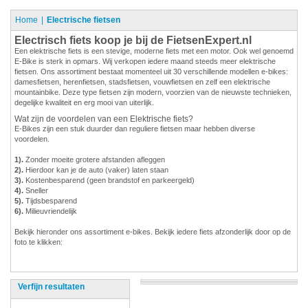
Home
Electrische fietsen
Electrisch fiets koop je bij de FietsenExpert.nl
Een elektrische fiets is een stevige, moderne fiets met een motor. Ook wel genoemd
E-Bike is sterk in opmars. Wij verkopen iedere maand steeds meer elektrische
fietsen. Ons assortiment bestaat momenteel uit 30 verschillende modellen e-bikes:
damesfietsen, herenfietsen, stadsfietsen, vouwfietsen en zelf een elektrische
mountainbike. Deze type fietsen zijn modern, voorzien van de nieuwste technieken,
degelijke kwaliteit en erg mooi van uiterlijk.
Wat zijn de voordelen van een Elektrische fiets?
E-Bikes zijn een stuk duurder dan reguliere fietsen maar hebben diverse
voordelen.
1).
Zonder moeite grotere afstanden afleggen
2).
Hierdoor kan je de auto (vaker) laten staan
3).
Kostenbesparend (geen brandstof en parkeergeld)
4).
Sneller
5).
Tijdsbesparend
6).
Milieuvriendelijk
Bekijk hieronder ons assortiment e-bikes. Bekijk iedere fiets afzonderlijk door op de
foto te klikken:
Verfijn resultaten