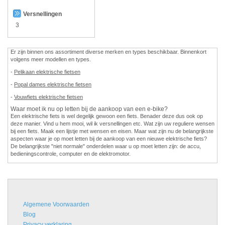
Versnellingen
3
Er zijn binnen ons assortiment diverse merken en types beschikbaar. Binnenkort
volgens meer modellen en types.
-
Pelikaan elektrische fietsen
-
Popal dames elektrische fietsen
-
Vouwfiets elektrische fietsen
Waar moet ik nu op letten bij de aankoop van een e-bike?
Een elektrische fiets is wel degelijk gewoon een fiets. Benader deze dus ook op
deze manier. Vind u hem mooi, wil ik versnellingen etc. Wat zijn uw reguliere wensen
bij een fiets. Maak een lijstje met wensen en eisen. Maar wat zijn nu de belangrijkste
aspecten waar je op moet letten bij de aankoop van een nieuwe elektrische fiets?
De belangrijkste "niet normale" onderdelen waar u op moet letten zijn: de accu,
bedieningscontrole, computer en de elektromotor.
Algemene Voorwaarden
Blog
Privacy verklaring