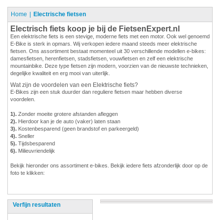
Home
Electrische fietsen
Electrisch fiets koop je bij de FietsenExpert.nl
Een elektrische fiets is een stevige, moderne fiets met een motor. Ook wel genoemd
E-Bike is sterk in opmars. Wij verkopen iedere maand steeds meer elektrische
fietsen. Ons assortiment bestaat momenteel uit 30 verschillende modellen e-bikes:
damesfietsen, herenfietsen, stadsfietsen, vouwfietsen en zelf een elektrische
mountainbike. Deze type fietsen zijn modern, voorzien van de nieuwste technieken,
degelijke kwaliteit en erg mooi van uiterlijk.
Wat zijn de voordelen van een Elektrische fiets?
E-Bikes zijn een stuk duurder dan reguliere fietsen maar hebben diverse
voordelen.
1).
Zonder moeite grotere afstanden afleggen
2).
Hierdoor kan je de auto (vaker) laten staan
3).
Kostenbesparend (geen brandstof en parkeergeld)
4).
Sneller
5).
Tijdsbesparend
6).
Milieuvriendelijk
Bekijk hieronder ons assortiment e-bikes. Bekijk iedere fiets afzonderlijk door op de
foto te klikken:
Verfijn resultaten