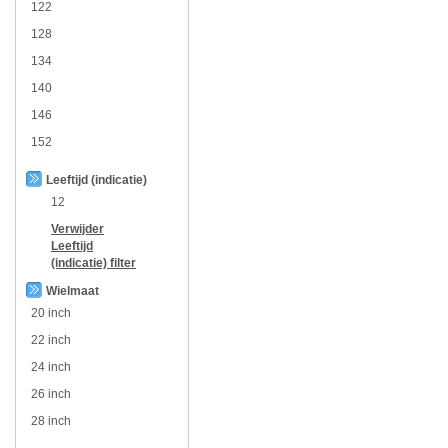
122
128
134
140
146
152
Leeftijd (indicatie)
12
Verwijder
Leeftijd
(indicatie)
filter
Wielmaat
20 inch
22 inch
24 inch
26 inch
28 inch