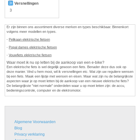
Versnellingen
3
Er zijn binnen ons assortiment diverse merken en types beschikbaar. Binnenkort
volgens meer modellen en types.
-
Pelikaan elektrische fietsen
-
Popal dames elektrische fietsen
-
Vouwfiets elektrische fietsen
Waar moet ik nu op letten bij de aankoop van een e-bike?
Een elektrische fiets is wel degelijk gewoon een fiets. Benader deze dus ook op
deze manier. Vind u hem mooi, wil ik versnellingen etc. Wat zijn uw reguliere wensen
bij een fiets. Maak een lijstje met wensen en eisen. Maar wat zijn nu de belangrijkste
aspecten waar je op moet letten bij de aankoop van een nieuwe elektrische fiets?
De belangrijkste "niet normale" onderdelen waar u op moet letten zijn: de accu,
bedieningscontrole, computer en de elektromotor.
Algemene Voorwaarden
Blog
Privacy verklaring