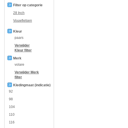
Filter op categorie
28 Inch
Vouwfietsen
Kleur
paars
Verwijder
Kleur
filter
Merk
volare
Verwijder
Merk
filter
Kledingmaat (indicatie)
92
98
104
110
116