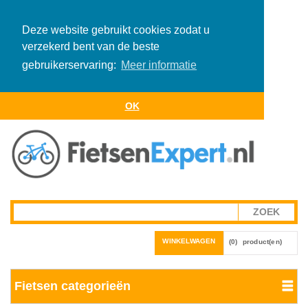
Deze website gebruikt cookies zodat u
verzekerd bent van de beste
gebruikerservaring:
Meer informatie
OK
WINKELWAGEN
(0)
product(en)
Fietsen categorieën