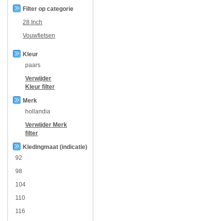
Filter op categorie
28 Inch
Vouwfietsen
Kleur
paars
Verwijder
Kleur
filter
Merk
hollandia
Verwijder
Merk
filter
Kledingmaat (indicatie)
92
98
104
110
116