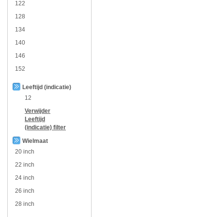
122
128
134
140
146
152
Leeftijd (indicatie)
12
Verwijder
Leeftijd
(indicatie)
filter
Wielmaat
20 inch
22 inch
24 inch
26 inch
28 inch