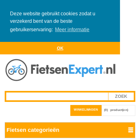
Deze website gebruikt cookies zodat u
verzekerd bent van de beste
gebruikerservaring:
Meer informatie
OK
WINKELWAGEN
(0)
product(en)
Fietsen categorieën