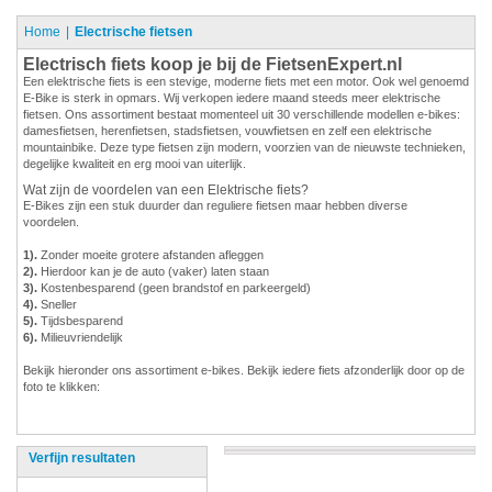
Home
Electrische fietsen
Electrisch fiets koop je bij de FietsenExpert.nl
Een elektrische fiets is een stevige, moderne fiets met een motor. Ook wel genoemd
E-Bike is sterk in opmars. Wij verkopen iedere maand steeds meer elektrische
fietsen. Ons assortiment bestaat momenteel uit 30 verschillende modellen e-bikes:
damesfietsen, herenfietsen, stadsfietsen, vouwfietsen en zelf een elektrische
mountainbike. Deze type fietsen zijn modern, voorzien van de nieuwste technieken,
degelijke kwaliteit en erg mooi van uiterlijk.
Wat zijn de voordelen van een Elektrische fiets?
E-Bikes zijn een stuk duurder dan reguliere fietsen maar hebben diverse
voordelen.
1).
Zonder moeite grotere afstanden afleggen
2).
Hierdoor kan je de auto (vaker) laten staan
3).
Kostenbesparend (geen brandstof en parkeergeld)
4).
Sneller
5).
Tijdsbesparend
6).
Milieuvriendelijk
Bekijk hieronder ons assortiment e-bikes. Bekijk iedere fiets afzonderlijk door op de
foto te klikken:
Verfijn resultaten