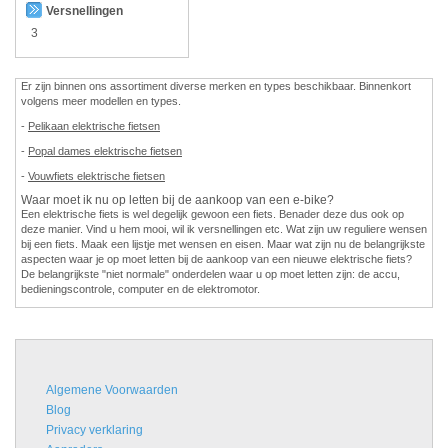
Versnellingen
3
Er zijn binnen ons assortiment diverse merken en types beschikbaar. Binnenkort
volgens meer modellen en types.
-
Pelikaan elektrische fietsen
-
Popal dames elektrische fietsen
-
Vouwfiets elektrische fietsen
Waar moet ik nu op letten bij de aankoop van een e-bike?
Een elektrische fiets is wel degelijk gewoon een fiets. Benader deze dus ook op
deze manier. Vind u hem mooi, wil ik versnellingen etc. Wat zijn uw reguliere wensen
bij een fiets. Maak een lijstje met wensen en eisen. Maar wat zijn nu de belangrijkste
aspecten waar je op moet letten bij de aankoop van een nieuwe elektrische fiets?
De belangrijkste "niet normale" onderdelen waar u op moet letten zijn: de accu,
bedieningscontrole, computer en de elektromotor.
Algemene Voorwaarden
Blog
Privacy verklaring