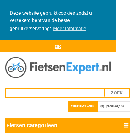
Deze website gebruikt cookies zodat u
verzekerd bent van de beste
gebruikerservaring:
Meer informatie
OK
WINKELWAGEN
(0)
product(en)
Fietsen categorieën