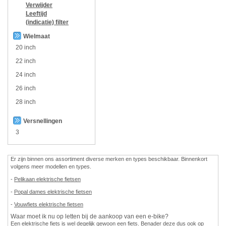
Verwijder
Leeftijd
(indicatie)
filter
Wielmaat
20 inch
22 inch
24 inch
26 inch
28 inch
Versnellingen
3
Er zijn binnen ons assortiment diverse merken en types beschikbaar. Binnenkort
volgens meer modellen en types.
-
Pelikaan elektrische fietsen
-
Popal dames elektrische fietsen
-
Vouwfiets elektrische fietsen
Waar moet ik nu op letten bij de aankoop van een e-bike?
Een elektrische fiets is wel degelijk gewoon een fiets. Benader deze dus ook op