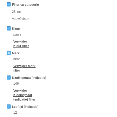
Filter op categorie
28 Inch
Vouwfietsen
Kleur
paars
Verwijder
Kleur
filter
Merk
head
Verwijder
Merk
filter
Kledingmaat (indicatie)
146
Verwijder
Kledingmaat
(indicatie)
filter
Leeftijd (indicatie)
12