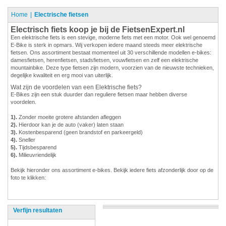
Home
Electrische fietsen
Electrisch fiets koop je bij de FietsenExpert.nl
Een elektrische fiets is een stevige, moderne fiets met een motor. Ook wel genoemd
E-Bike is sterk in opmars. Wij verkopen iedere maand steeds meer elektrische
fietsen. Ons assortiment bestaat momenteel uit 30 verschillende modellen e-bikes:
damesfietsen, herenfietsen, stadsfietsen, vouwfietsen en zelf een elektrische
mountainbike. Deze type fietsen zijn modern, voorzien van de nieuwste technieken,
degelijke kwaliteit en erg mooi van uiterlijk.
Wat zijn de voordelen van een Elektrische fiets?
E-Bikes zijn een stuk duurder dan reguliere fietsen maar hebben diverse
voordelen.
1).
Zonder moeite grotere afstanden afleggen
2).
Hierdoor kan je de auto (vaker) laten staan
3).
Kostenbesparend (geen brandstof en parkeergeld)
4).
Sneller
5).
Tijdsbesparend
6).
Milieuvriendelijk
Bekijk hieronder ons assortiment e-bikes. Bekijk iedere fiets afzonderlijk door op de
foto te klikken:
Verfijn resultaten