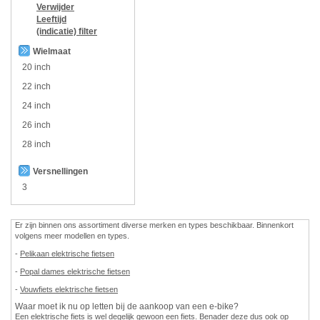
Verwijder
Leeftijd
(indicatie)
filter
Wielmaat
20 inch
22 inch
24 inch
26 inch
28 inch
Versnellingen
3
Er zijn binnen ons assortiment diverse merken en types beschikbaar. Binnenkort
volgens meer modellen en types.
-
Pelikaan elektrische fietsen
-
Popal dames elektrische fietsen
-
Vouwfiets elektrische fietsen
Waar moet ik nu op letten bij de aankoop van een e-bike?
Een elektrische fiets is wel degelijk gewoon een fiets. Benader deze dus ook op