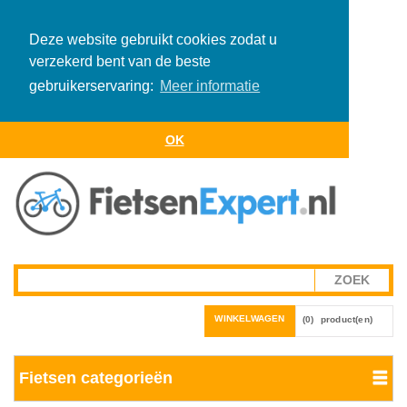
Deze website gebruikt cookies zodat u
verzekerd bent van de beste
gebruikerservaring:
Meer informatie
OK
WINKELWAGEN
(0)
product(en)
Fietsen categorieën