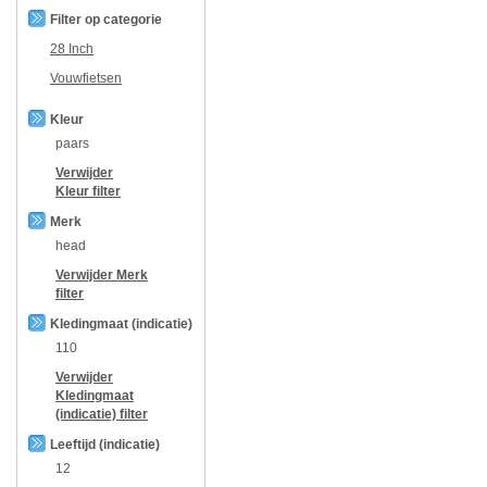
Filter op categorie
28 Inch
Vouwfietsen
Kleur
paars
Verwijder
Kleur
filter
Merk
head
Verwijder
Merk
filter
Kledingmaat (indicatie)
110
Verwijder
Kledingmaat
(indicatie)
filter
Leeftijd (indicatie)
12