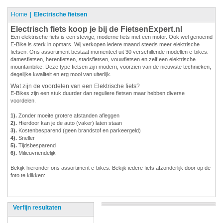
Home
Electrische fietsen
Electrisch fiets koop je bij de FietsenExpert.nl
Een elektrische fiets is een stevige, moderne fiets met een motor. Ook wel genoemd
E-Bike is sterk in opmars. Wij verkopen iedere maand steeds meer elektrische
fietsen. Ons assortiment bestaat momenteel uit 30 verschillende modellen e-bikes:
damesfietsen, herenfietsen, stadsfietsen, vouwfietsen en zelf een elektrische
mountainbike. Deze type fietsen zijn modern, voorzien van de nieuwste technieken,
degelijke kwaliteit en erg mooi van uiterlijk.
Wat zijn de voordelen van een Elektrische fiets?
E-Bikes zijn een stuk duurder dan reguliere fietsen maar hebben diverse
voordelen.
1).
Zonder moeite grotere afstanden afleggen
2).
Hierdoor kan je de auto (vaker) laten staan
3).
Kostenbesparend (geen brandstof en parkeergeld)
4).
Sneller
5).
Tijdsbesparend
6).
Milieuvriendelijk
Bekijk hieronder ons assortiment e-bikes. Bekijk iedere fiets afzonderlijk door op de
foto te klikken:
Verfijn resultaten