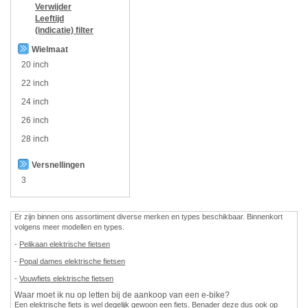
Verwijder
Leeftijd
(indicatie)
filter
Wielmaat
20 inch
22 inch
24 inch
26 inch
28 inch
Versnellingen
3
Er zijn binnen ons assortiment diverse merken en types beschikbaar. Binnenkort
volgens meer modellen en types.
-
Pelikaan elektrische fietsen
-
Popal dames elektrische fietsen
-
Vouwfiets elektrische fietsen
Waar moet ik nu op letten bij de aankoop van een e-bike?
Een elektrische fiets is wel degelijk gewoon een fiets. Benader deze dus ook op