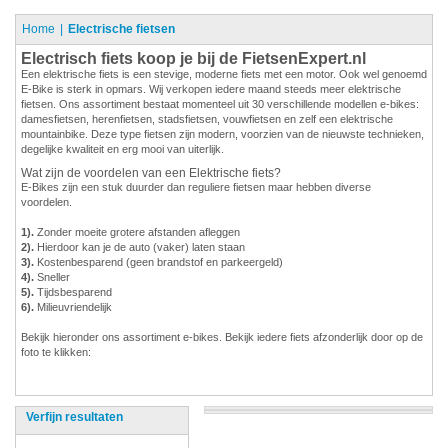
Home
Electrische fietsen
Electrisch fiets koop je bij de FietsenExpert.nl
Een elektrische fiets is een stevige, moderne fiets met een motor. Ook wel genoemd
E-Bike is sterk in opmars. Wij verkopen iedere maand steeds meer elektrische
fietsen. Ons assortiment bestaat momenteel uit 30 verschillende modellen e-bikes:
damesfietsen, herenfietsen, stadsfietsen, vouwfietsen en zelf een elektrische
mountainbike. Deze type fietsen zijn modern, voorzien van de nieuwste technieken,
degelijke kwaliteit en erg mooi van uiterlijk.
Wat zijn de voordelen van een Elektrische fiets?
E-Bikes zijn een stuk duurder dan reguliere fietsen maar hebben diverse
voordelen.
1).
Zonder moeite grotere afstanden afleggen
2).
Hierdoor kan je de auto (vaker) laten staan
3).
Kostenbesparend (geen brandstof en parkeergeld)
4).
Sneller
5).
Tijdsbesparend
6).
Milieuvriendelijk
Bekijk hieronder ons assortiment e-bikes. Bekijk iedere fiets afzonderlijk door op de
foto te klikken:
Verfijn resultaten