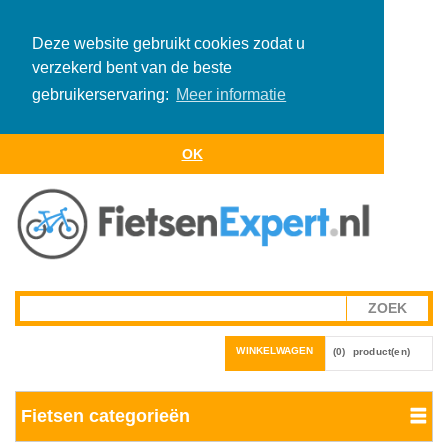
Deze website gebruikt cookies zodat u
verzekerd bent van de beste
gebruikerservaring:
Meer informatie
OK
WINKELWAGEN
(0)
product(en)
Fietsen categorieën