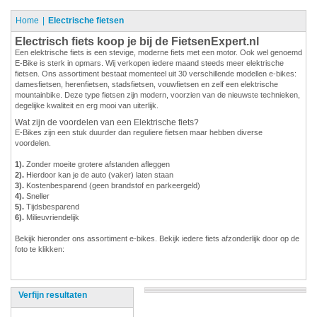
Home
Electrische fietsen
Electrisch fiets koop je bij de FietsenExpert.nl
Een elektrische fiets is een stevige, moderne fiets met een motor. Ook wel genoemd
E-Bike is sterk in opmars. Wij verkopen iedere maand steeds meer elektrische
fietsen. Ons assortiment bestaat momenteel uit 30 verschillende modellen e-bikes:
damesfietsen, herenfietsen, stadsfietsen, vouwfietsen en zelf een elektrische
mountainbike. Deze type fietsen zijn modern, voorzien van de nieuwste technieken,
degelijke kwaliteit en erg mooi van uiterlijk.
Wat zijn de voordelen van een Elektrische fiets?
E-Bikes zijn een stuk duurder dan reguliere fietsen maar hebben diverse
voordelen.
1).
Zonder moeite grotere afstanden afleggen
2).
Hierdoor kan je de auto (vaker) laten staan
3).
Kostenbesparend (geen brandstof en parkeergeld)
4).
Sneller
5).
Tijdsbesparend
6).
Milieuvriendelijk
Bekijk hieronder ons assortiment e-bikes. Bekijk iedere fiets afzonderlijk door op de
foto te klikken:
Verfijn resultaten