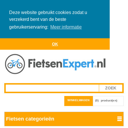
Deze website gebruikt cookies zodat u
verzekerd bent van de beste
gebruikerservaring:
Meer informatie
OK
WINKELWAGEN
(0)
product(en)
Fietsen categorieën