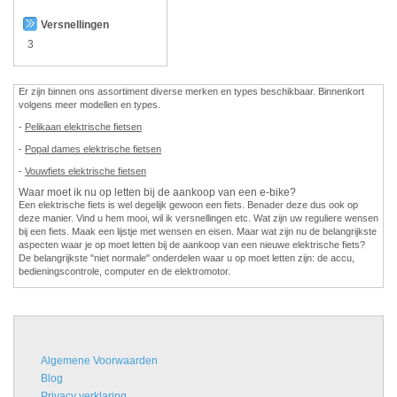
Versnellingen
3
Er zijn binnen ons assortiment diverse merken en types beschikbaar. Binnenkort
volgens meer modellen en types.
-
Pelikaan elektrische fietsen
-
Popal dames elektrische fietsen
-
Vouwfiets elektrische fietsen
Waar moet ik nu op letten bij de aankoop van een e-bike?
Een elektrische fiets is wel degelijk gewoon een fiets. Benader deze dus ook op
deze manier. Vind u hem mooi, wil ik versnellingen etc. Wat zijn uw reguliere wensen
bij een fiets. Maak een lijstje met wensen en eisen. Maar wat zijn nu de belangrijkste
aspecten waar je op moet letten bij de aankoop van een nieuwe elektrische fiets?
De belangrijkste "niet normale" onderdelen waar u op moet letten zijn: de accu,
bedieningscontrole, computer en de elektromotor.
Algemene Voorwaarden
Blog
Privacy verklaring