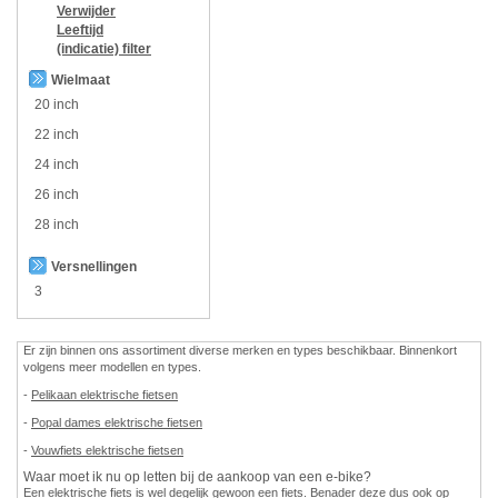
Verwijder
Leeftijd
(indicatie)
filter
Wielmaat
20 inch
22 inch
24 inch
26 inch
28 inch
Versnellingen
3
Er zijn binnen ons assortiment diverse merken en types beschikbaar. Binnenkort
volgens meer modellen en types.
-
Pelikaan elektrische fietsen
-
Popal dames elektrische fietsen
-
Vouwfiets elektrische fietsen
Waar moet ik nu op letten bij de aankoop van een e-bike?
Een elektrische fiets is wel degelijk gewoon een fiets. Benader deze dus ook op