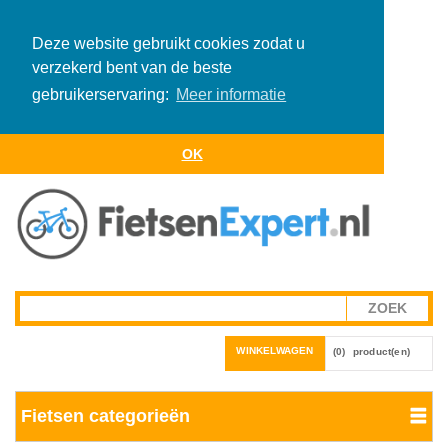
Deze website gebruikt cookies zodat u
verzekerd bent van de beste
gebruikerservaring:
Meer informatie
OK
WINKELWAGEN
(0)
product(en)
Fietsen categorieën