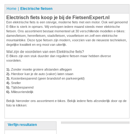
Home
Electrische fietsen
Electrisch fiets koop je bij de FietsenExpert.nl
Een elektrische fiets is een stevige, moderne fiets met een motor. Ook wel genoemd
E-Bike is sterk in opmars. Wij verkopen iedere maand steeds meer elektrische
fietsen. Ons assortiment bestaat momenteel uit 30 verschillende modellen e-bikes:
damesfietsen, herenfietsen, stadsfietsen, vouwfietsen en zelf een elektrische
mountainbike. Deze type fietsen zijn modern, voorzien van de nieuwste technieken,
degelijke kwaliteit en erg mooi van uiterlijk.
Wat zijn de voordelen van een Elektrische fiets?
E-Bikes zijn een stuk duurder dan reguliere fietsen maar hebben diverse
voordelen.
1).
Zonder moeite grotere afstanden afleggen
2).
Hierdoor kan je de auto (vaker) laten staan
3).
Kostenbesparend (geen brandstof en parkeergeld)
4).
Sneller
5).
Tijdsbesparend
6).
Milieuvriendelijk
Bekijk hieronder ons assortiment e-bikes. Bekijk iedere fiets afzonderlijk door op de
foto te klikken:
Verfijn resultaten