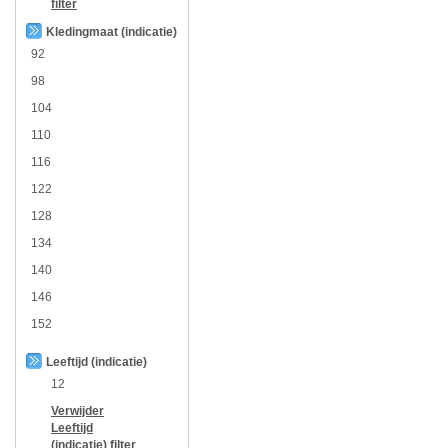
filter
Kledingmaat (indicatie)
92
98
104
110
116
122
128
134
140
146
152
Leeftijd (indicatie)
12
Verwijder
Leeftijd
(indicatie)
filter