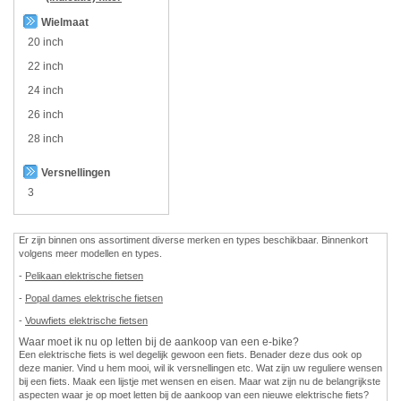
Wielmaat
20 inch
22 inch
24 inch
26 inch
28 inch
Versnellingen
3
Er zijn binnen ons assortiment diverse merken en types beschikbaar. Binnenkort
volgens meer modellen en types.
-
Pelikaan elektrische fietsen
-
Popal dames elektrische fietsen
-
Vouwfiets elektrische fietsen
Waar moet ik nu op letten bij de aankoop van een e-bike?
Een elektrische fiets is wel degelijk gewoon een fiets. Benader deze dus ook op
deze manier. Vind u hem mooi, wil ik versnellingen etc. Wat zijn uw reguliere wensen
bij een fiets. Maak een lijstje met wensen en eisen. Maar wat zijn nu de belangrijkste
aspecten waar je op moet letten bij de aankoop van een nieuwe elektrische fiets?