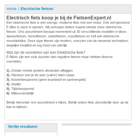
Home
Electrische fietsen
Electrisch fiets koop je bij de FietsenExpert.nl
Een elektrische fiets is een stevige, moderne fiets met een motor. Ook wel genoemd
E-Bike is sterk in opmars. Wij verkopen iedere maand steeds meer elektrische
fietsen. Ons assortiment bestaat momenteel uit 30 verschillende modellen e-bikes:
damesfietsen, herenfietsen, stadsfietsen, vouwfietsen en zelf een elektrische
mountainbike. Deze type fietsen zijn modern, voorzien van de nieuwste technieken,
degelijke kwaliteit en erg mooi van uiterlijk.
Wat zijn de voordelen van een Elektrische fiets?
E-Bikes zijn een stuk duurder dan reguliere fietsen maar hebben diverse
voordelen.
1).
Zonder moeite grotere afstanden afleggen
2).
Hierdoor kan je de auto (vaker) laten staan
3).
Kostenbesparend (geen brandstof en parkeergeld)
4).
Sneller
5).
Tijdsbesparend
6).
Milieuvriendelijk
Bekijk hieronder ons assortiment e-bikes. Bekijk iedere fiets afzonderlijk door op de
foto te klikken:
Verfijn resultaten