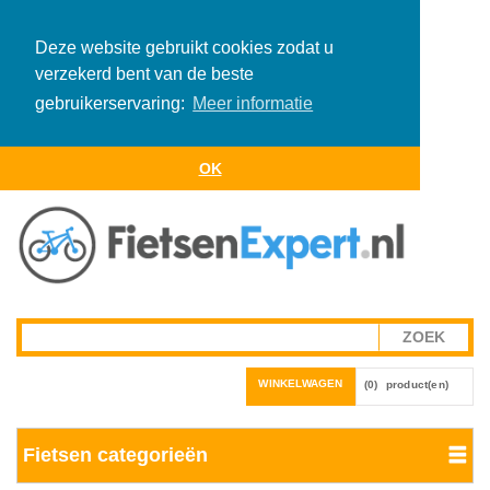
Deze website gebruikt cookies zodat u
verzekerd bent van de beste
gebruikerservaring:
Meer informatie
OK
WINKELWAGEN
(0)
product(en)
Fietsen categorieën