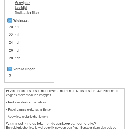
Verwijder
Leeftijd
(indicatie)
filter
Wielmaat
20 inch
22 inch
24 inch
26 inch
28 inch
Versnellingen
3
Er zijn binnen ons assortiment diverse merken en types beschikbaar. Binnenkort
volgens meer modellen en types.
-
Pelikaan elektrische fietsen
-
Popal dames elektrische fietsen
-
Vouwfiets elektrische fietsen
Waar moet ik nu op letten bij de aankoop van een e-bike?
Een elektrische fiets is wel degelijk gewoon een fiets. Benader deze dus ook op