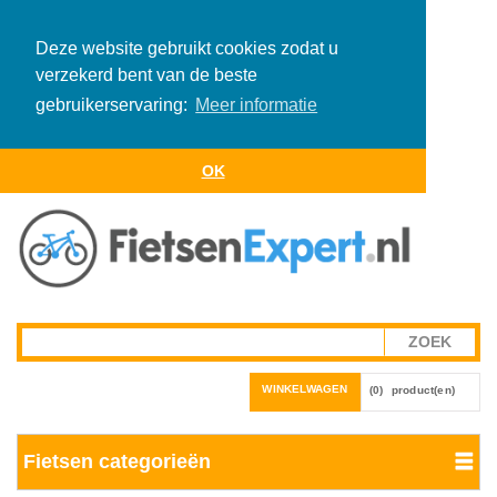
Deze website gebruikt cookies zodat u
verzekerd bent van de beste
gebruikerservaring:
Meer informatie
OK
WINKELWAGEN
(0)
product(en)
Fietsen categorieën