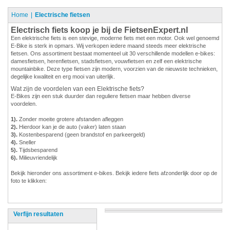
Home
Electrische fietsen
Electrisch fiets koop je bij de FietsenExpert.nl
Een elektrische fiets is een stevige, moderne fiets met een motor. Ook wel genoemd
E-Bike is sterk in opmars. Wij verkopen iedere maand steeds meer elektrische
fietsen. Ons assortiment bestaat momenteel uit 30 verschillende modellen e-bikes:
damesfietsen, herenfietsen, stadsfietsen, vouwfietsen en zelf een elektrische
mountainbike. Deze type fietsen zijn modern, voorzien van de nieuwste technieken,
degelijke kwaliteit en erg mooi van uiterlijk.
Wat zijn de voordelen van een Elektrische fiets?
E-Bikes zijn een stuk duurder dan reguliere fietsen maar hebben diverse
voordelen.
1).
Zonder moeite grotere afstanden afleggen
2).
Hierdoor kan je de auto (vaker) laten staan
3).
Kostenbesparend (geen brandstof en parkeergeld)
4).
Sneller
5).
Tijdsbesparend
6).
Milieuvriendelijk
Bekijk hieronder ons assortiment e-bikes. Bekijk iedere fiets afzonderlijk door op de
foto te klikken:
Verfijn resultaten