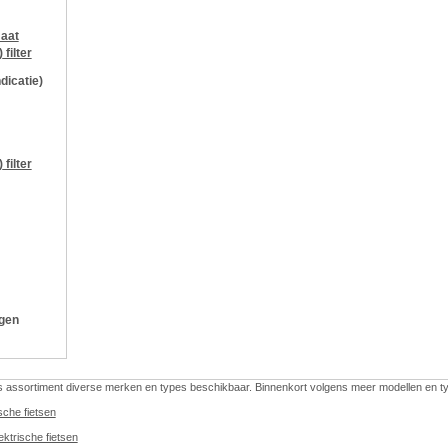
aat
)
filter
ndicatie)
)
filter
ngen
ns assortiment diverse merken en types beschikbaar. Binnenkort volgens meer modellen en t
sche fietsen
ktrische fietsen