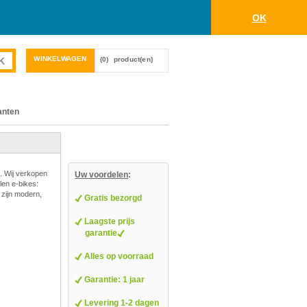
OK
WINKELWAGEN
(0)
product(en)
anten
. Wij verkopen
Uw voordelen
:
len e-bikes:
 zijn modern,
Gratis bezorgd
Laagste prijs
garantie
Alles op voorraad
Garantie: 1 jaar
Levering 1-2 dagen