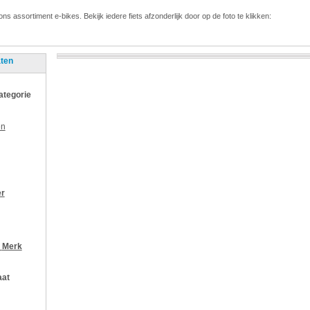
ons assortiment e-bikes. Bekijk iedere fiets afzonderlijk door op de foto te klikken:
aten
categorie
en
er
r
Merk
aat