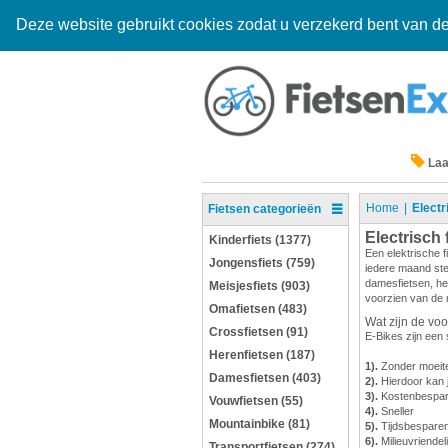
Deze website gebruikt cookies zodat u verzekerd bent van de
Laa
Home
Electr
Fietsen categorieën
Electrisch 
Kinderfiets (1377)
Een elektrische 
Jongensfiets (759)
iedere maand ste
damesfietsen, her
Meisjesfiets (903)
voorzien van de n
Omafietsen (483)
Wat zijn de voo
Crossfietsen (91)
E-Bikes zijn een
Herenfietsen (187)
1).
Zonder moeite
Damesfietsen (403)
2).
Hierdoor kan j
3).
Kostenbespare
Vouwfietsen (55)
4).
Sneller
Mountainbike (81)
5).
Tijdsbespare
6).
Milieuvriendeli
Transportfietsen (274)