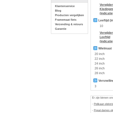
Verwijder
Klantenservice
Kledingm
Blog
(indicatie
Producten vergelijken
Framemaat fiets
Leeftijd (i
Verzending & retours
10
Garantie
Verwijder
Leeftijd
(indicatie
Wielmaat
20 inch
22 inch
24 inch
26 inch
28 inch
Versnelli
3
Er zijn binnen o
-
Pelikaan elektri
-
Popal dames ele