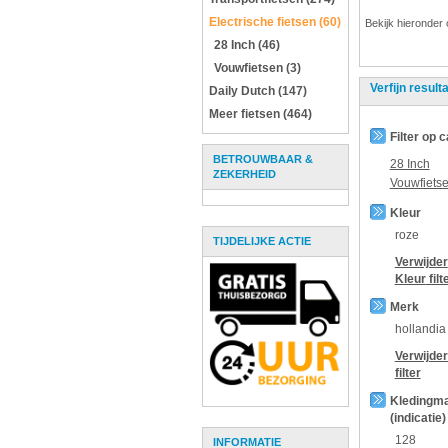
Electrische fietsen (60)
Bekijk hieronder 
28 Inch (46)
Vouwfietsen (3)
Verfijn result
Daily Dutch (147)
Meer fietsen (464)
Filter op 
BETROUWBAAR &
28 Inch
ZEKERHEID
Vouwfiets
Kleur
roze
TIJDELIJKE ACTIE
Verwijder
Kleur
filt
Merk
hollandia
Verwijde
filter
Kledingm
(indicatie)
128
INFORMATIE