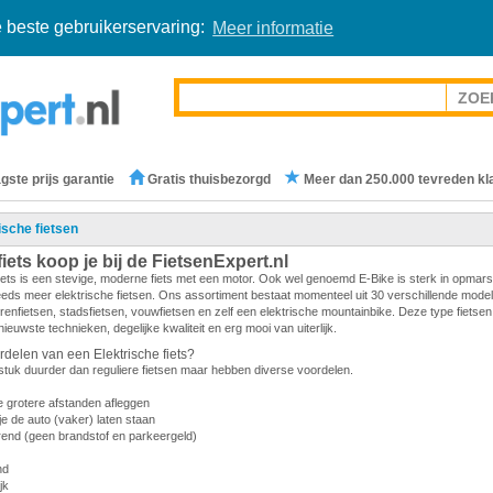
 beste gebruikerservaring:
Meer informatie
gste prijs garantie
Gratis thuisbezorgd
Meer dan 250.000 tevreden kl
ische fietsen
fiets koop je bij de FietsenExpert.nl
fiets is een stevige, moderne fiets met een motor. Ook wel genoemd E-Bike is sterk in opmars
eds meer elektrische fietsen. Ons assortiment bestaat momenteel uit 30 verschillende model
enfietsen, stadsfietsen, vouwfietsen en zelf een elektrische mountainbike. Deze type fietsen
ieuwste technieken, degelijke kwaliteit en erg mooi van uiterlijk.
rdelen van een Elektrische fiets?
 stuk duurder dan reguliere fietsen maar hebben diverse voordelen.
 grotere afstanden afleggen
e de auto (vaker) laten staan
nd (geen brandstof en parkeergeld)
nd
jk