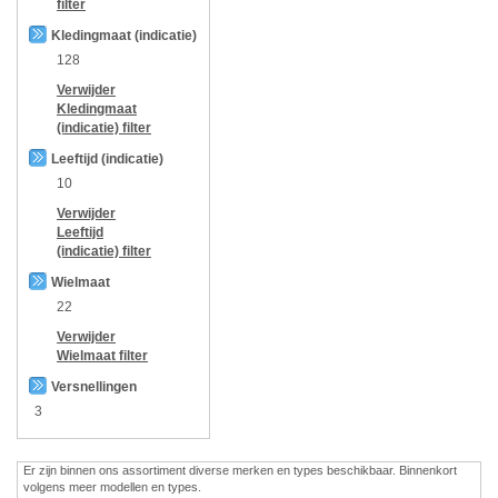
filter
Kledingmaat (indicatie)
128
Verwijder
Kledingmaat
(indicatie)
filter
Leeftijd (indicatie)
10
Verwijder
Leeftijd
(indicatie)
filter
Wielmaat
22
Verwijder
Wielmaat
filter
Versnellingen
3
Er zijn binnen ons assortiment diverse merken en types beschikbaar. Binnenkort
volgens meer modellen en types.