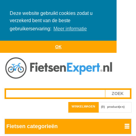
Deze website gebruikt cookies zodat u
verzekerd bent van de beste
gebruikerservaring:
Meer informatie
OK
WINKELWAGEN
(0)
product(en)
Fietsen categorieën