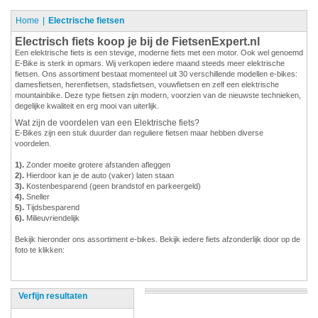
Home
Electrische fietsen
Electrisch fiets koop je bij de FietsenExpert.nl
Een elektrische fiets is een stevige, moderne fiets met een motor. Ook wel genoemd
E-Bike is sterk in opmars. Wij verkopen iedere maand steeds meer elektrische
fietsen. Ons assortiment bestaat momenteel uit 30 verschillende modellen e-bikes:
damesfietsen, herenfietsen, stadsfietsen, vouwfietsen en zelf een elektrische
mountainbike. Deze type fietsen zijn modern, voorzien van de nieuwste technieken,
degelijke kwaliteit en erg mooi van uiterlijk.
Wat zijn de voordelen van een Elektrische fiets?
E-Bikes zijn een stuk duurder dan reguliere fietsen maar hebben diverse
voordelen.
1).
Zonder moeite grotere afstanden afleggen
2).
Hierdoor kan je de auto (vaker) laten staan
3).
Kostenbesparend (geen brandstof en parkeergeld)
4).
Sneller
5).
Tijdsbesparend
6).
Milieuvriendelijk
Bekijk hieronder ons assortiment e-bikes. Bekijk iedere fiets afzonderlijk door op de
foto te klikken:
Verfijn resultaten