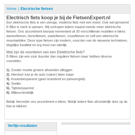
Home
Electrische fietsen
Electrisch fiets koop je bij de FietsenExpert.nl
Een elektrische fiets is een stevige, moderne fiets met een motor. Ook wel genoemd
E-Bike is sterk in opmars. Wij verkopen iedere maand steeds meer elektrische
fietsen. Ons assortiment bestaat momenteel uit 30 verschillende modellen e-bikes:
damesfietsen, herenfietsen, stadsfietsen, vouwfietsen en zelf een elektrische
mountainbike. Deze type fietsen zijn modern, voorzien van de nieuwste technieken,
degelijke kwaliteit en erg mooi van uiterlijk.
Wat zijn de voordelen van een Elektrische fiets?
E-Bikes zijn een stuk duurder dan reguliere fietsen maar hebben diverse
voordelen.
1).
Zonder moeite grotere afstanden afleggen
2).
Hierdoor kan je de auto (vaker) laten staan
3).
Kostenbesparend (geen brandstof en parkeergeld)
4).
Sneller
5).
Tijdsbesparend
6).
Milieuvriendelijk
Bekijk hieronder ons assortiment e-bikes. Bekijk iedere fiets afzonderlijk door op de
foto te klikken:
Verfijn resultaten