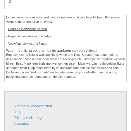
3
Er zijn binnen ons assortiment diverse merken en types beschikbaar. Binnenkort
volgens meer modellen en types.
-
Pelikaan elektrische fietsen
-
Popal dames elektrische fietsen
-
Vouwfiets elektrische fietsen
Waar moet ik nu op letten bij de aankoop van een e-bike?
Een elektrische fiets is wel degelijk gewoon een fiets. Benader deze dus ook op
deze manier. Vind u hem mooi, wil ik versnellingen etc. Wat zijn uw reguliere wensen
bij een fiets. Maak een lijstje met wensen en eisen. Maar wat zijn nu de belangrijkste
aspecten waar je op moet letten bij de aankoop van een nieuwe elektrische fiets?
De belangrijkste "niet normale" onderdelen waar u op moet letten zijn: de accu,
bedieningscontrole, computer en de elektromotor.
Algemene Voorwaarden
Blog
Privacy verklaring
Aanraders