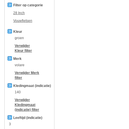
Filter op categorie
28 Inch
Vouwfietsen
Kleur
groen
Verwijder
Kleur
filter
Merk
volare
Verwijder
Merk
filter
Kledingmaat (indicatie)
140
Verwijder
Kledingmaat
(indicatie)
filter
Leeftijd (indicatie)
3