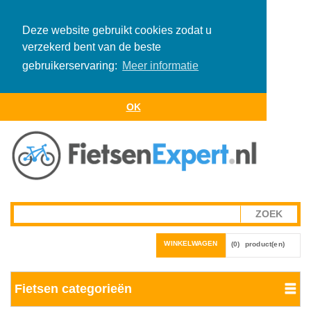
Deze website gebruikt cookies zodat u
verzekerd bent van de beste
gebruikerservaring:
Meer informatie
OK
WINKELWAGEN
(0)
product(en)
Fietsen categorieën