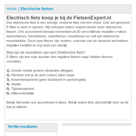
Home
Electrische fietsen
Electrisch fiets koop je bij de FietsenExpert.nl
Een elektrische fiets is een stevige, moderne fiets met een motor. Ook wel genoemd
E-Bike is sterk in opmars. Wij verkopen iedere maand steeds meer elektrische
fietsen. Ons assortiment bestaat momenteel uit 30 verschillende modellen e-bikes:
damesfietsen, herenfietsen, stadsfietsen, vouwfietsen en zelf een elektrische
mountainbike. Deze type fietsen zijn modern, voorzien van de nieuwste technieken,
degelijke kwaliteit en erg mooi van uiterlijk.
Wat zijn de voordelen van een Elektrische fiets?
E-Bikes zijn een stuk duurder dan reguliere fietsen maar hebben diverse
voordelen.
1).
Zonder moeite grotere afstanden afleggen
2).
Hierdoor kan je de auto (vaker) laten staan
3).
Kostenbesparend (geen brandstof en parkeergeld)
4).
Sneller
5).
Tijdsbesparend
6).
Milieuvriendelijk
Bekijk hieronder ons assortiment e-bikes. Bekijk iedere fiets afzonderlijk door op de
foto te klikken:
Verfijn resultaten