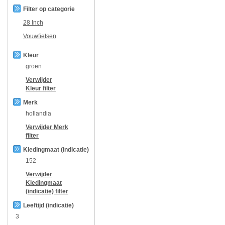
Filter op categorie
28 Inch
Vouwfietsen
Kleur
groen
Verwijder
Kleur
filter
Merk
hollandia
Verwijder
Merk
filter
Kledingmaat (indicatie)
152
Verwijder
Kledingmaat
(indicatie)
filter
Leeftijd (indicatie)
3