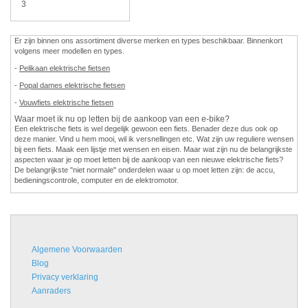
3
Er zijn binnen ons assortiment diverse merken en types beschikbaar. Binnenkort
volgens meer modellen en types.
-
Pelikaan elektrische fietsen
-
Popal dames elektrische fietsen
-
Vouwfiets elektrische fietsen
Waar moet ik nu op letten bij de aankoop van een e-bike?
Een elektrische fiets is wel degelijk gewoon een fiets. Benader deze dus ook op
deze manier. Vind u hem mooi, wil ik versnellingen etc. Wat zijn uw reguliere wensen
bij een fiets. Maak een lijstje met wensen en eisen. Maar wat zijn nu de belangrijkste
aspecten waar je op moet letten bij de aankoop van een nieuwe elektrische fiets?
De belangrijkste "niet normale" onderdelen waar u op moet letten zijn: de accu,
bedieningscontrole, computer en de elektromotor.
Algemene Voorwaarden
Blog
Privacy verklaring
Aanraders