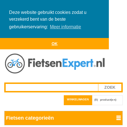
Deze website gebruikt cookies zodat u
verzekerd bent van de beste
gebruikerservaring:
Meer informatie
OK
WINKELWAGEN
(0)
product(en)
Fietsen categorieën