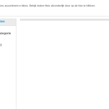
ons assortiment e-bikes. Bekijk iedere fiets afzonderlijk door op de foto te klikken:
aten
categorie
en