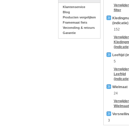
Verwijde
Klantenservice
filter
Blog
Producten vergelijken
Kledingm
Framemaat fiets
(indicatie)
Verzending & retours
152
Garantie
Verwijder
Kledingm
(indicatie
Leeftijd (i
5
Verwijder
Leeftijd
(indicatie
Wielmaat
24
Verwijder
Wielmaat
Versnelli
3