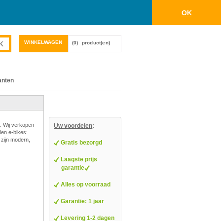
OK
WINKELWAGEN
(0)
product(en)
anten
. Wij verkopen
Uw voordelen
:
len e-bikes:
 zijn modern,
Gratis bezorgd
Laagste prijs
garantie
Alles op voorraad
Garantie: 1 jaar
Levering 1-2 dagen