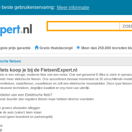
 beste gebruikerservaring:
Meer informatie
gste prijs garantie
Gratis thuisbezorgd
Meer dan 250.000 tevreden kl
ische fietsen
fiets koop je bij de FietsenExpert.nl
fiets is een stevige, moderne fiets met een motor. Ook wel genoemd E-Bike is sterk in opmars
eds meer elektrische fietsen. Ons assortiment bestaat momenteel uit 30 verschillende model
enfietsen, stadsfietsen, vouwfietsen en zelf een elektrische mountainbike. Deze type fietsen
ieuwste technieken, degelijke kwaliteit en erg mooi van uiterlijk.
rdelen van een Elektrische fiets?
 stuk duurder dan reguliere fietsen maar hebben diverse voordelen.
 grotere afstanden afleggen
e de auto (vaker) laten staan
nd (geen brandstof en parkeergeld)
nd
jk