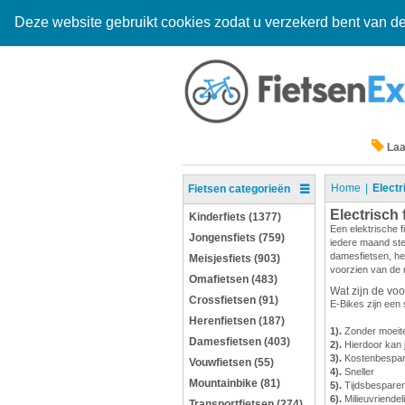
Deze website gebruikt cookies zodat u verzekerd bent van de
Laa
Home
Electr
Fietsen categorieën
Electrisch 
Kinderfiets (1377)
Een elektrische 
Jongensfiets (759)
iedere maand ste
damesfietsen, her
Meisjesfiets (903)
voorzien van de n
Omafietsen (483)
Wat zijn de voo
Crossfietsen (91)
E-Bikes zijn een
Herenfietsen (187)
1).
Zonder moeite
Damesfietsen (403)
2).
Hierdoor kan j
3).
Kostenbespare
Vouwfietsen (55)
4).
Sneller
Mountainbike (81)
5).
Tijdsbespare
6).
Milieuvriendeli
Transportfietsen (274)