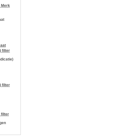
r
Merk
aat
aat
)
filter
ndicatie)
)
filter
filter
ngen