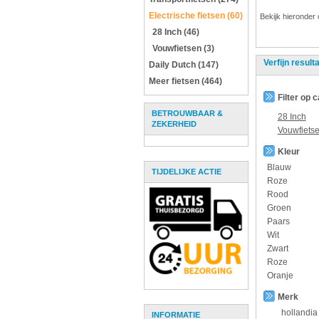
Electrische fietsen (60)
Bekijk hieronder 
28 Inch (46)
Vouwfietsen (3)
Verfijn result
Daily Dutch (147)
Meer fietsen (464)
Filter op 
BETROUWBAAR &
28 Inch
ZEKERHEID
Vouwfiets
Kleur
Blauw
TIJDELIJKE ACTIE
Roze
Rood
Groen
Paars
Wit
Zwart
Roze
Oranje
Merk
hollandia
INFORMATIE