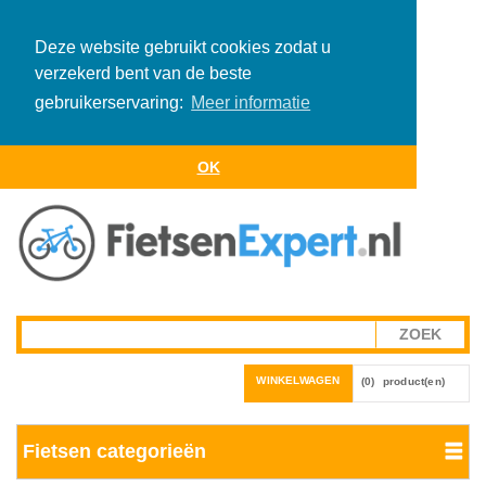
Deze website gebruikt cookies zodat u
verzekerd bent van de beste
gebruikerservaring:
Meer informatie
OK
WINKELWAGEN
(0)
product(en)
Fietsen categorieën