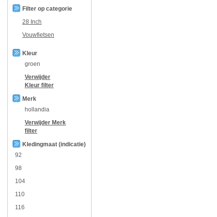
Filter op categorie
28 Inch
Vouwfietsen
Kleur
groen
Verwijder
Kleur
filter
Merk
hollandia
Verwijder
Merk
filter
Kledingmaat (indicatie)
92
98
104
110
116