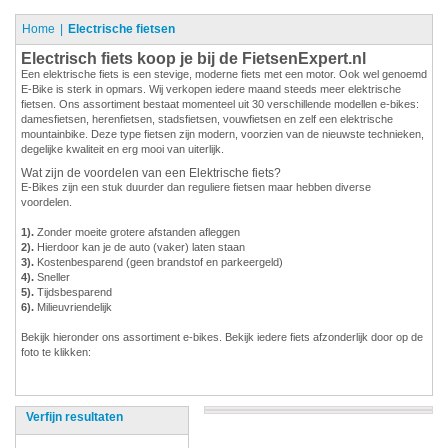
Home
Electrische fietsen
Electrisch fiets koop je bij de FietsenExpert.nl
Een elektrische fiets is een stevige, moderne fiets met een motor. Ook wel genoemd
E-Bike is sterk in opmars. Wij verkopen iedere maand steeds meer elektrische
fietsen. Ons assortiment bestaat momenteel uit 30 verschillende modellen e-bikes:
damesfietsen, herenfietsen, stadsfietsen, vouwfietsen en zelf een elektrische
mountainbike. Deze type fietsen zijn modern, voorzien van de nieuwste technieken,
degelijke kwaliteit en erg mooi van uiterlijk.
Wat zijn de voordelen van een Elektrische fiets?
E-Bikes zijn een stuk duurder dan reguliere fietsen maar hebben diverse
voordelen.
1).
Zonder moeite grotere afstanden afleggen
2).
Hierdoor kan je de auto (vaker) laten staan
3).
Kostenbesparend (geen brandstof en parkeergeld)
4).
Sneller
5).
Tijdsbesparend
6).
Milieuvriendelijk
Bekijk hieronder ons assortiment e-bikes. Bekijk iedere fiets afzonderlijk door op de
foto te klikken:
Verfijn resultaten