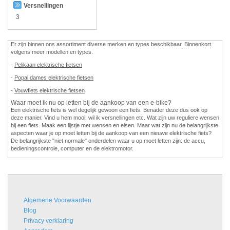
Versnellingen
3
Er zijn binnen ons assortiment diverse merken en types beschikbaar. Binnenkort
volgens meer modellen en types.
-
Pelikaan elektrische fietsen
-
Popal dames elektrische fietsen
-
Vouwfiets elektrische fietsen
Waar moet ik nu op letten bij de aankoop van een e-bike?
Een elektrische fiets is wel degelijk gewoon een fiets. Benader deze dus ook op
deze manier. Vind u hem mooi, wil ik versnellingen etc. Wat zijn uw reguliere wensen
bij een fiets. Maak een lijstje met wensen en eisen. Maar wat zijn nu de belangrijkste
aspecten waar je op moet letten bij de aankoop van een nieuwe elektrische fiets?
De belangrijkste "niet normale" onderdelen waar u op moet letten zijn: de accu,
bedieningscontrole, computer en de elektromotor.
Algemene Voorwaarden
Blog
Privacy verklaring