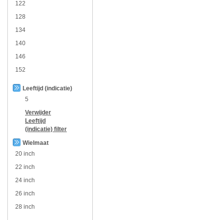
122
128
134
140
146
152
Leeftijd (indicatie)
5
Verwijder
Leeftijd
(indicatie)
filter
Wielmaat
20 inch
22 inch
24 inch
26 inch
28 inch