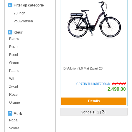
Filter op categorie
28 Inch
Vouwfietsen
Kleur
Blauw
Roze
Rood
Groen
E-Volution 9.0 Mat Zwart 28
Paars
Wit
2.949,00
Zwart
2.499,00
Roze
Oranje
3
Vorige
1
|
2
|
|
Merk
Popal
Volare