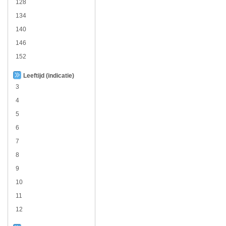
128
134
140
146
152
Leeftijd (indicatie)
3
4
5
6
7
8
9
10
11
12