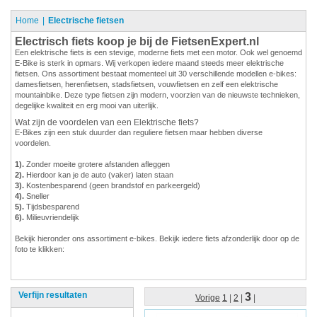
Home
Electrische fietsen
Electrisch fiets koop je bij de FietsenExpert.nl
Een elektrische fiets is een stevige, moderne fiets met een motor. Ook wel genoemd
E-Bike is sterk in opmars. Wij verkopen iedere maand steeds meer elektrische
fietsen. Ons assortiment bestaat momenteel uit 30 verschillende modellen e-bikes:
damesfietsen, herenfietsen, stadsfietsen, vouwfietsen en zelf een elektrische
mountainbike. Deze type fietsen zijn modern, voorzien van de nieuwste technieken,
degelijke kwaliteit en erg mooi van uiterlijk.
Wat zijn de voordelen van een Elektrische fiets?
E-Bikes zijn een stuk duurder dan reguliere fietsen maar hebben diverse
voordelen.
1).
Zonder moeite grotere afstanden afleggen
2).
Hierdoor kan je de auto (vaker) laten staan
3).
Kostenbesparend (geen brandstof en parkeergeld)
4).
Sneller
5).
Tijdsbesparend
6).
Milieuvriendelijk
Bekijk hieronder ons assortiment e-bikes. Bekijk iedere fiets afzonderlijk door op de
foto te klikken:
Verfijn resultaten
3
Vorige
1
|
2
|
|