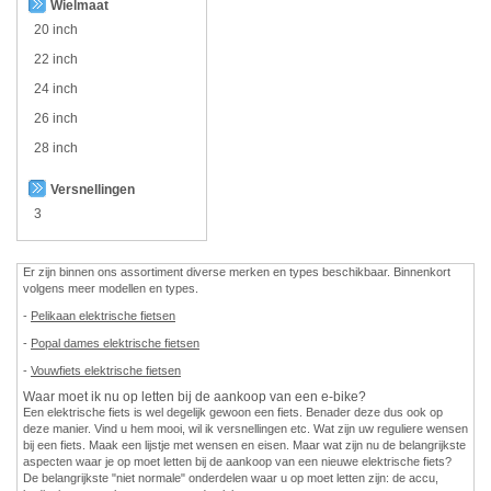
Wielmaat
20 inch
22 inch
24 inch
26 inch
28 inch
Versnellingen
3
Er zijn binnen ons assortiment diverse merken en types beschikbaar. Binnenkort
volgens meer modellen en types.
-
Pelikaan elektrische fietsen
-
Popal dames elektrische fietsen
-
Vouwfiets elektrische fietsen
Waar moet ik nu op letten bij de aankoop van een e-bike?
Een elektrische fiets is wel degelijk gewoon een fiets. Benader deze dus ook op
deze manier. Vind u hem mooi, wil ik versnellingen etc. Wat zijn uw reguliere wensen
bij een fiets. Maak een lijstje met wensen en eisen. Maar wat zijn nu de belangrijkste
aspecten waar je op moet letten bij de aankoop van een nieuwe elektrische fiets?
De belangrijkste "niet normale" onderdelen waar u op moet letten zijn: de accu,