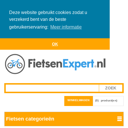
Deze website gebruikt cookies zodat u
verzekerd bent van de beste
gebruikerservaring:
Meer informatie
OK
WINKELWAGEN
(0)
product(en)
Fietsen categorieën