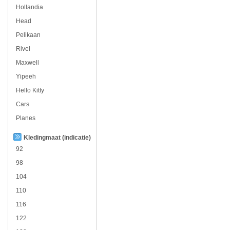
Hollandia
Head
Pelikaan
Rivel
Maxwell
Yipeeh
Hello Kitty
Cars
Planes
Kledingmaat (indicatie)
92
98
104
110
116
122