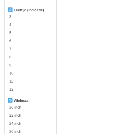
Leeftijd (indicatie)
3
4
5
6
7
8
9
10
11
12
Wielmaat
20 inch
22 inch
24 inch
26 inch