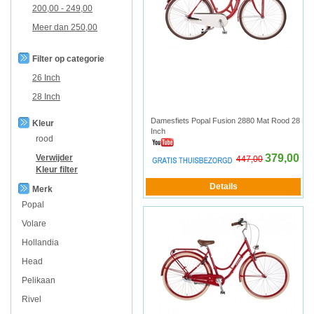
200,00
-
249,00
Meer dan
250,00
Filter op categorie
26 Inch
28 Inch
Damesfiets Popal Fusion 2880 Mat Rood 28
Kleur
Inch
rood
379,00
Verwijder
447,00
Kleur
filter
Merk
Popal
Volare
Hollandia
Head
Pelikaan
Rivel