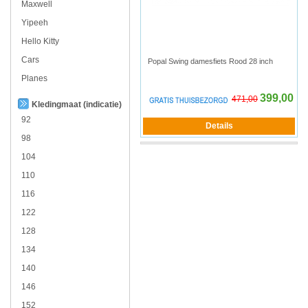
Maxwell
Yipeeh
Hello Kitty
Cars
Popal Swing damesfiets Rood 28 inch
Planes
399,00
471,00
Kledingmaat (indicatie)
92
98
104
110
116
122
128
134
140
146
152