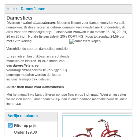
Home
Damesfietsen
Damesfiets
Diversen kwaliteit
damesfietsen
. Moderne fietsen voor dames voorzien van alle
gemakken. Bij deze fietsen is gebruik gemaakt van kwaliteit merk onderdelen, dit
alles voor een vriendelijke prijs. Fietsen voor vrouwen in de maten: 18, 20, 22, 24,
26 en 28 inch. Nu alle fietsen tijdelijk 20% KORTING. Koop tot zondag 24.59 uur
met extra korting.
Verschillende soorten damesfiets modellen
Er zijn fietsen beschikbaar in verschillende
modellen en kleuren. Bij elke model van
een
damesfiets
is een
voordrager/transportrek te verkrijgen. Bij
sommige modellen worden de fietsen
inclusief transportrek geleverd.
Juiste inch maar voor damesfietsen
Met het menu links kunt u filteren op type fiets en op inch maat. Weet u niet zeker
welke inch maar u moet nemen? Kijk dan in onze handige maattabel voor de juiste
inch maat.
Verfijn resultaten
Filter op prijs
Onder
199,00