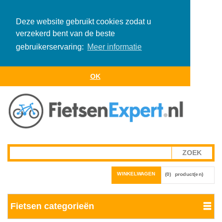
Deze website gebruikt cookies zodat u
verzekerd bent van de beste
gebruikerservaring:
Meer informatie
OK
WINKELWAGEN
(0)
product(en)
Fietsen categorieën