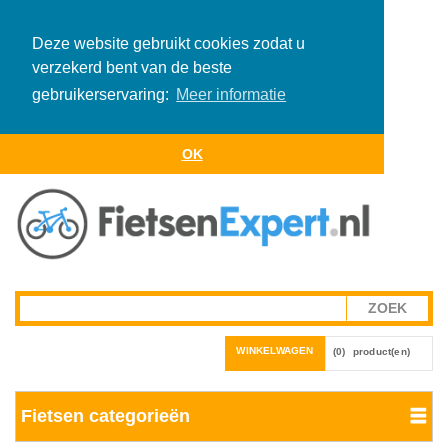
Deze website gebruikt cookies zodat u
verzekerd bent van de beste
gebruikerservaring:
Meer informatie
OK
WINKELWAGEN
(0)
product(en)
Fietsen categorieën