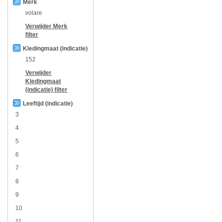
Merk
volare
Verwijder
Merk
filter
Kledingmaat (indicatie)
152
Verwijder
Kledingmaat
(indicatie)
filter
Leeftijd (indicatie)
3
4
5
6
7
8
9
10
11