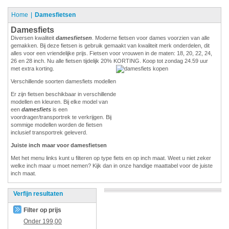
Home
Damesfietsen
Damesfiets
Diversen kwaliteit
damesfietsen
. Moderne fietsen voor dames voorzien van alle
gemakken. Bij deze fietsen is gebruik gemaakt van kwaliteit merk onderdelen, dit
alles voor een vriendelijke prijs. Fietsen voor vrouwen in de maten: 18, 20, 22, 24,
26 en 28 inch. Nu alle fietsen tijdelijk 20% KORTING. Koop tot zondag 24.59 uur
met extra korting.
Verschillende soorten damesfiets modellen
Er zijn fietsen beschikbaar in verschillende
modellen en kleuren. Bij elke model van
een
damesfiets
is een
voordrager/transportrek te verkrijgen. Bij
sommige modellen worden de fietsen
inclusief transportrek geleverd.
Juiste inch maar voor damesfietsen
Met het menu links kunt u filteren op type fiets en op inch maat. Weet u niet zeker
welke inch maar u moet nemen? Kijk dan in onze handige maattabel voor de juiste
inch maat.
Verfijn resultaten
Filter op prijs
Onder
199,00