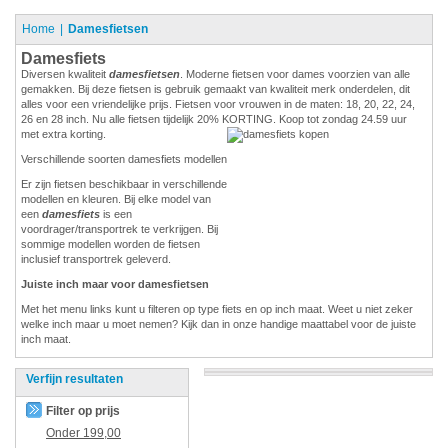
Home
Damesfietsen
Damesfiets
Diversen kwaliteit
damesfietsen
. Moderne fietsen voor dames voorzien van alle
gemakken. Bij deze fietsen is gebruik gemaakt van kwaliteit merk onderdelen, dit
alles voor een vriendelijke prijs. Fietsen voor vrouwen in de maten: 18, 20, 22, 24,
26 en 28 inch. Nu alle fietsen tijdelijk 20% KORTING. Koop tot zondag 24.59 uur
met extra korting.
Verschillende soorten damesfiets modellen
Er zijn fietsen beschikbaar in verschillende
modellen en kleuren. Bij elke model van
een
damesfiets
is een
voordrager/transportrek te verkrijgen. Bij
sommige modellen worden de fietsen
inclusief transportrek geleverd.
Juiste inch maar voor damesfietsen
Met het menu links kunt u filteren op type fiets en op inch maat. Weet u niet zeker
welke inch maar u moet nemen? Kijk dan in onze handige maattabel voor de juiste
inch maat.
Verfijn resultaten
Filter op prijs
Onder
199,00