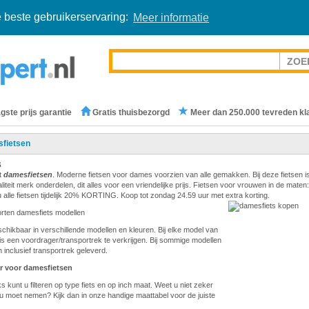
 beste gebruikerservaring:
Meer informatie
gste prijs garantie
Gratis thuisbezorgd
Meer dan 250.000 tevreden kl
fietsen
s
t
damesfietsen
. Moderne fietsen voor dames voorzien van alle gemakken. Bij deze fietsen i
teit merk onderdelen, dit alles voor een vriendelijke prijs. Fietsen voor vrouwen in de maten:
 alle fietsen tijdelijk 20% KORTING. Koop tot zondag 24.59 uur met extra korting.
orten damesfiets modellen
eschikbaar in verschillende modellen en kleuren. Bij elke model van
is een voordrager/transportrek te verkrijgen. Bij sommige modellen
 inclusief transportrek geleverd.
r voor damesfietsen
s kunt u filteren op type fiets en op inch maat. Weet u niet zeker
u moet nemen? Kijk dan in onze handige maattabel voor de juiste