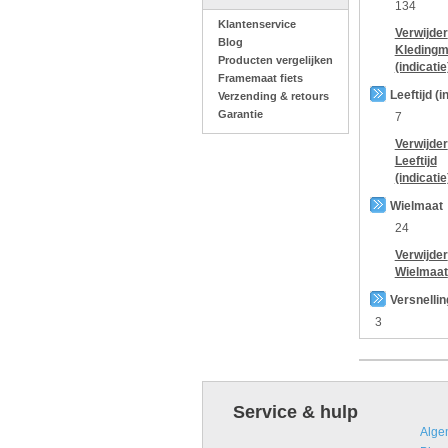
134
Klantenservice
Verwijder
Blog
Kledingm
Producten vergelijken
(indicatie
Framemaat fiets
Leeftijd (i
Verzending & retours
Garantie
7
Verwijder
Leeftijd
(indicatie
Wielmaat
24
Verwijder
Wielmaat
Versnelli
3
Service & hulp
Alge