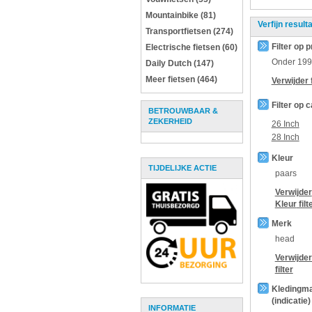
Mountainbike (81)
Verfijn result
Transportfietsen (274)
Filter op p
Electrische fietsen (60)
Onder
199
Daily Dutch (147)
Meer fietsen (464)
Verwijder f
Filter op 
BETROUWBAAR &
ZEKERHEID
26 Inch
28 Inch
Kleur
TIJDELIJKE ACTIE
paars
Verwijder
Kleur
filt
Merk
head
Verwijde
filter
Kledingm
(indicatie)
INFORMATIE