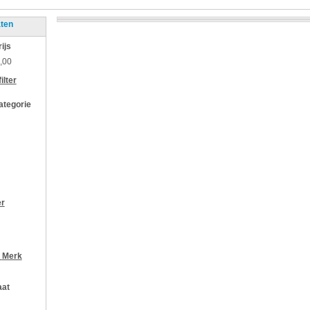
aten
rijs
,00
ilter
categorie
er
r
Merk
aat