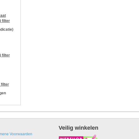
aat
)
filter
ndicatie)
)
filter
filter
ngen
Veilig winkelen
mene Voorwaarden