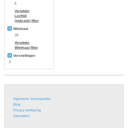
6
Verwijder
Leeftijd
(indicatie)
filter
Wielmaat
26
Verwijder
Wielmaat
filter
Versnellingen
3
Algemene Voorwaarden
Blog
Privacy verklaring
Aanraders