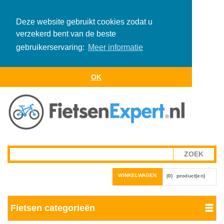
Deze website gebruikt cookies zodat u
verzekerd bent van de beste
gebruikerservaring:
Meer informatie
OK
WINKELWAGEN
(0)
product(en)
Fietsen categorieën