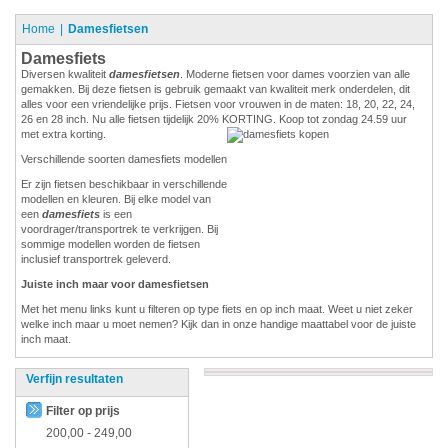
Home
Damesfietsen
Damesfiets
Diversen kwaliteit
damesfietsen
. Moderne fietsen voor dames voorzien van alle
gemakken. Bij deze fietsen is gebruik gemaakt van kwaliteit merk onderdelen, dit
alles voor een vriendelijke prijs. Fietsen voor vrouwen in de maten: 18, 20, 22, 24,
26 en 28 inch. Nu alle fietsen tijdelijk 20% KORTING. Koop tot zondag 24.59 uur
met extra korting.
Verschillende soorten damesfiets modellen
Er zijn fietsen beschikbaar in verschillende
modellen en kleuren. Bij elke model van
een
damesfiets
is een
voordrager/transportrek te verkrijgen. Bij
sommige modellen worden de fietsen
inclusief transportrek geleverd.
Juiste inch maar voor damesfietsen
Met het menu links kunt u filteren op type fiets en op inch maat. Weet u niet zeker
welke inch maar u moet nemen? Kijk dan in onze handige maattabel voor de juiste
inch maat.
Verfijn resultaten
Filter op prijs
200,00
-
249,00