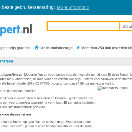
 beste gebruikerservaring:
Meer informatie
gste prijs garantie
Gratis thuisbezorgd
Meer dan 250.000 tevreden kl
fietsen
s
t
damesfietsen
. Moderne fietsen voor dames voorzien van alle gemakken. Bij deze fietsen i
teit merk onderdelen, dit alles voor een vriendelijke prijs. Fietsen voor vrouwen in de maten:
 alle fietsen tijdelijk 20% KORTING. Koop tot zondag 24.59 uur met extra korting.
orten damesfiets modellen
eschikbaar in verschillende modellen en kleuren. Bij elke model van
is een voordrager/transportrek te verkrijgen. Bij sommige modellen
 inclusief transportrek geleverd.
r voor damesfietsen
s kunt u filteren op type fiets en op inch maat. Weet u niet zeker
u moet nemen? Kijk dan in onze handige maattabel voor de juiste