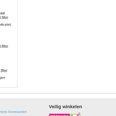
aat
)
filter
ndicatie)
)
filter
filter
ngen
Veilig winkelen
mene Voorwaarden