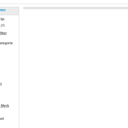
aten
rijs
,00
ilter
categorie
er
r
Merk
aat