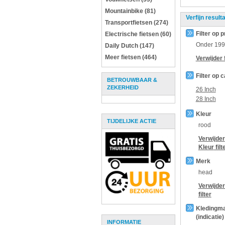
Mountainbike (81)
Verfijn result
Transportfietsen (274)
Filter op p
Electrische fietsen (60)
Onder
199
Daily Dutch (147)
Meer fietsen (464)
Verwijder f
Filter op 
BETROUWBAAR &
ZEKERHEID
26 Inch
28 Inch
Kleur
TIJDELIJKE ACTIE
rood
Verwijder
Kleur
filt
Merk
head
Verwijde
filter
Kledingm
(indicatie)
INFORMATIE