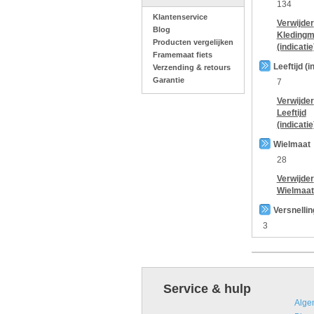
134
Klantenservice
Verwijder
Blog
Kledingm
Producten vergelijken
(indicatie
Framemaat fiets
Leeftijd (i
Verzending & retours
Garantie
7
Verwijder
Leeftijd
(indicatie
Wielmaat
28
Verwijder
Wielmaat
Versnelli
3
Service & hulp
Alge