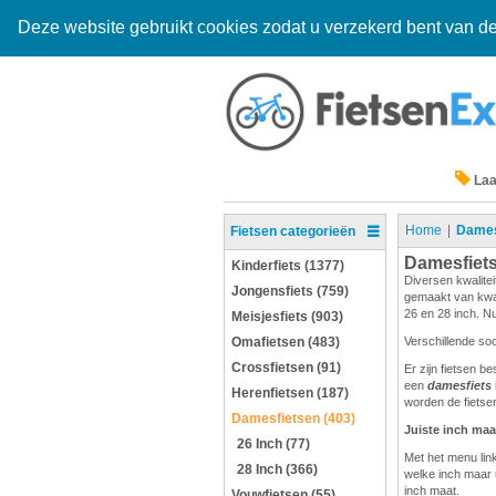
Deze website gebruikt cookies zodat u verzekerd bent van de
Laa
Home
Dames
Fietsen categorieën
Damesfiet
Kinderfiets (1377)
Diversen kwalitei
Jongensfiets (759)
gemaakt van kwali
26 en 28 inch. Nu
Meisjesfiets (903)
Omafietsen (483)
Verschillende so
Crossfietsen (91)
Er zijn fietsen b
een
damesfiets
Herenfietsen (187)
worden de fietsen
Damesfietsen (403)
Juiste inch maa
26 Inch (77)
Met het menu link
28 Inch (366)
welke inch maar 
inch maat.
Vouwfietsen (55)