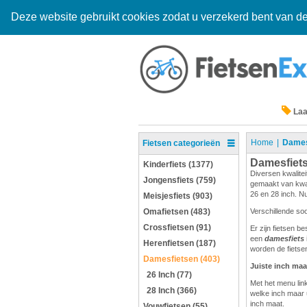
Deze website gebruikt cookies zodat u verzekerd bent van de
Laa
Home
Dames
Fietsen categorieën
Damesfiet
Kinderfiets (1377)
Diversen kwalitei
Jongensfiets (759)
gemaakt van kwali
26 en 28 inch. Nu
Meisjesfiets (903)
Omafietsen (483)
Verschillende so
Crossfietsen (91)
Er zijn fietsen b
een
damesfiets
Herenfietsen (187)
worden de fietsen
Damesfietsen (403)
Juiste inch maa
26 Inch (77)
Met het menu link
28 Inch (366)
welke inch maar 
inch maat.
Vouwfietsen (55)