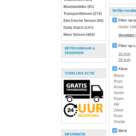
Mountainbike (81)
Verfijn result
Transportfietsen (274)
Filter op p
Electrische fietsen (60)
Onder
199
Daily Dutch (147)
Meer fietsen (464)
Verwijder f
Filter op 
BETROUWBAAR &
ZEKERHEID
26 Inch
28 Inch
Kleur
TIJDELIJKE ACTIE
Blauw
Roze
Rood
Groen
Paars
Wit
Zwart
Roze
Oranje
Merk
INFORMATIE