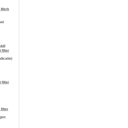
r
Merk
aat
aat
)
filter
ndicatie)
)
filter
filter
ngen