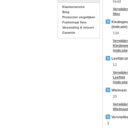
head
Klantenservice
Verwijde
Blog
filter
Producten vergelijken
Kledingm
Framemaat fiets
(indicatie)
Verzending & retours
Garantie
134
Verwijder
Kledingm
(indicatie
Leeftijd (i
12
Verwijder
Leeftijd
(indicatie
Wielmaat
20
Verwijder
Wielmaat
Versnelli
3