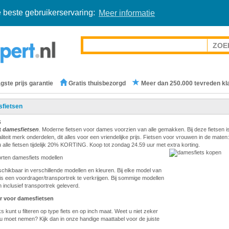
 beste gebruikerservaring:
Meer informatie
gste prijs garantie
Gratis thuisbezorgd
Meer dan 250.000 tevreden kl
fietsen
s
t
damesfietsen
. Moderne fietsen voor dames voorzien van alle gemakken. Bij deze fietsen i
teit merk onderdelen, dit alles voor een vriendelijke prijs. Fietsen voor vrouwen in de maten:
 alle fietsen tijdelijk 20% KORTING. Koop tot zondag 24.59 uur met extra korting.
orten damesfiets modellen
eschikbaar in verschillende modellen en kleuren. Bij elke model van
is een voordrager/transportrek te verkrijgen. Bij sommige modellen
 inclusief transportrek geleverd.
r voor damesfietsen
s kunt u filteren op type fiets en op inch maat. Weet u niet zeker
u moet nemen? Kijk dan in onze handige maattabel voor de juiste