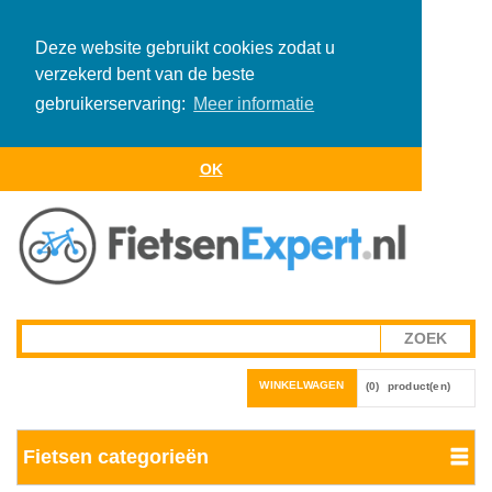
Deze website gebruikt cookies zodat u
verzekerd bent van de beste
gebruikerservaring:
Meer informatie
OK
WINKELWAGEN
(0)
product(en)
Fietsen categorieën