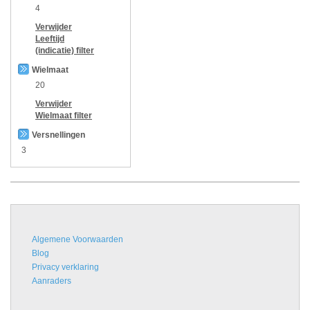
4
Verwijder
Leeftijd
(indicatie)
filter
Wielmaat
20
Verwijder
Wielmaat
filter
Versnellingen
3
Algemene Voorwaarden
Blog
Privacy verklaring
Aanraders