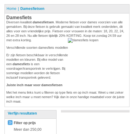
Home
Damesfietsen
Damesfiets
Diversen kwaliteit
damesfietsen
. Moderne fietsen voor dames voorzien van alle
gemakken. Bij deze fietsen is gebruik gemaakt van kwaliteit merk onderdelen, dit
alles voor een vriendelijke prijs. Fietsen voor vrouwen in de maten: 18, 20, 22, 24,
26 en 28 inch. Nu alle fietsen tijdelijk 20% KORTING. Koop tot zondag 24.59 uur
met extra korting.
Verschillende soorten damesfiets modellen
Er zijn fietsen beschikbaar in verschillende
modellen en kleuren. Bij elke model van
een
damesfiets
is een
voordrager/transportrek te verkrijgen. Bij
sommige modellen worden de fietsen
inclusief transportrek geleverd.
Juiste inch maar voor damesfietsen
Met het menu links kunt u filteren op type fiets en op inch maat. Weet u niet zeker
welke inch maar u moet nemen? Kijk dan in onze handige maattabel voor de juiste
inch maat.
Verfijn resultaten
Filter op prijs
Meer dan
250,00