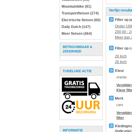
Mountainbike (81)
Verfijn result
Transportfietsen (274)
Filter op p
Electrische fietsen (60)
Onder
199
Daily Dutch (147)
200,00
-
2
Meer fietsen (464)
Meer dan
BETROUWBAAR &
Filter op 
ZEKERHEID
26 Inch
28 Inch
Kleur
TIJDELIJKE ACTIE
oranje
Verwijder
Kleur
filt
Merk
cars
Verwijde
filter
Kledingm
INFORMATIE
(indicatie)