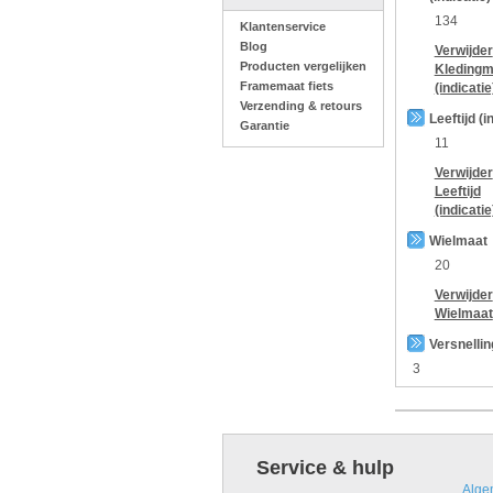
134
Klantenservice
Blog
Verwijder
Producten vergelijken
Kledingm
Framemaat fiets
(indicatie
Verzending & retours
Leeftijd (i
Garantie
11
Verwijder
Leeftijd
(indicatie
Wielmaat
20
Verwijder
Wielmaat
Versnelli
3
Service & hulp
Alge