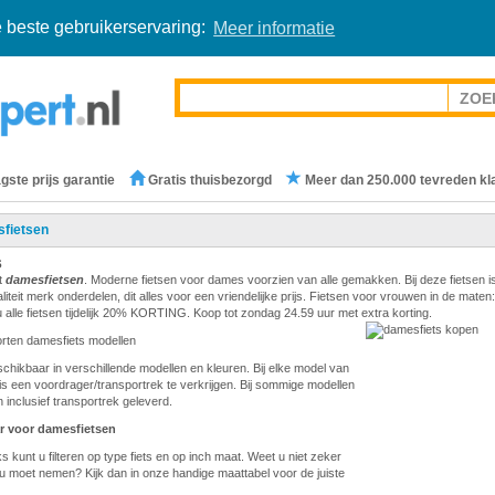
 beste gebruikerservaring:
Meer informatie
gste prijs garantie
Gratis thuisbezorgd
Meer dan 250.000 tevreden kl
fietsen
s
t
damesfietsen
. Moderne fietsen voor dames voorzien van alle gemakken. Bij deze fietsen i
teit merk onderdelen, dit alles voor een vriendelijke prijs. Fietsen voor vrouwen in de maten:
 alle fietsen tijdelijk 20% KORTING. Koop tot zondag 24.59 uur met extra korting.
orten damesfiets modellen
eschikbaar in verschillende modellen en kleuren. Bij elke model van
is een voordrager/transportrek te verkrijgen. Bij sommige modellen
 inclusief transportrek geleverd.
r voor damesfietsen
s kunt u filteren op type fiets en op inch maat. Weet u niet zeker
u moet nemen? Kijk dan in onze handige maattabel voor de juiste