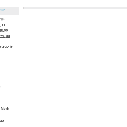
aten
rijs
,00
49,00
250,00
categorie
er
r
Merk
aat