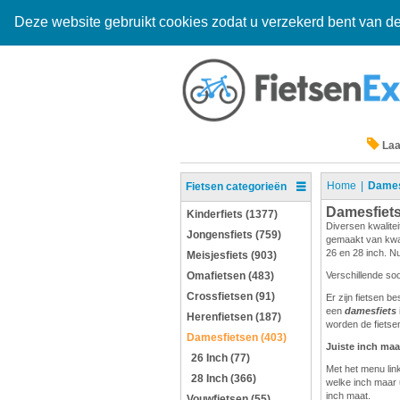
Deze website gebruikt cookies zodat u verzekerd bent van de
Laa
Home
Dames
Fietsen categorieën
Damesfiet
Kinderfiets (1377)
Diversen kwalitei
Jongensfiets (759)
gemaakt van kwali
26 en 28 inch. Nu
Meisjesfiets (903)
Omafietsen (483)
Verschillende so
Crossfietsen (91)
Er zijn fietsen b
een
damesfiets
Herenfietsen (187)
worden de fietsen
Damesfietsen (403)
Juiste inch maa
26 Inch (77)
Met het menu link
28 Inch (366)
welke inch maar 
inch maat.
Vouwfietsen (55)