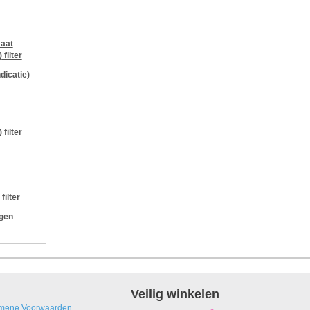
aat
)
filter
ndicatie)
)
filter
filter
ngen
Veilig winkelen
mene Voorwaarden