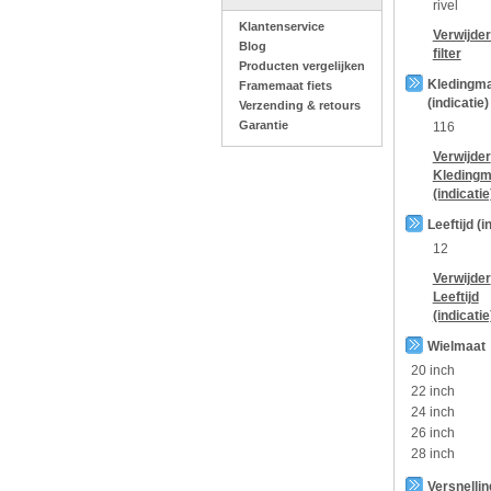
rivel
Klantenservice
Verwijde
Blog
filter
Producten vergelijken
Kledingm
Framemaat fiets
(indicatie)
Verzending & retours
Garantie
116
Verwijder
Kledingm
(indicatie
Leeftijd (i
12
Verwijder
Leeftijd
(indicatie
Wielmaat
20 inch
22 inch
24 inch
26 inch
28 inch
Versnelli