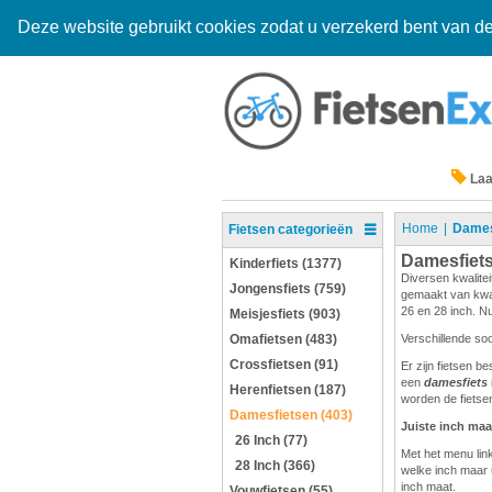
Deze website gebruikt cookies zodat u verzekerd bent van de
Laa
Home
Dames
Fietsen categorieën
Damesfiet
Kinderfiets (1377)
Diversen kwalitei
Jongensfiets (759)
gemaakt van kwali
26 en 28 inch. Nu
Meisjesfiets (903)
Omafietsen (483)
Verschillende so
Crossfietsen (91)
Er zijn fietsen b
een
damesfiets
Herenfietsen (187)
worden de fietsen
Damesfietsen (403)
Juiste inch maa
26 Inch (77)
Met het menu link
28 Inch (366)
welke inch maar 
inch maat.
Vouwfietsen (55)