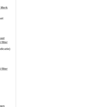
r
Merk
aat
aat
)
filter
ndicatie)
)
filter
ngen