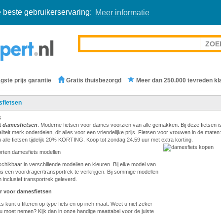
 beste gebruikerservaring:
Meer informatie
gste prijs garantie
Gratis thuisbezorgd
Meer dan 250.000 tevreden kl
fietsen
s
t
damesfietsen
. Moderne fietsen voor dames voorzien van alle gemakken. Bij deze fietsen i
teit merk onderdelen, dit alles voor een vriendelijke prijs. Fietsen voor vrouwen in de maten:
 alle fietsen tijdelijk 20% KORTING. Koop tot zondag 24.59 uur met extra korting.
orten damesfiets modellen
eschikbaar in verschillende modellen en kleuren. Bij elke model van
is een voordrager/transportrek te verkrijgen. Bij sommige modellen
 inclusief transportrek geleverd.
r voor damesfietsen
s kunt u filteren op type fiets en op inch maat. Weet u niet zeker
u moet nemen? Kijk dan in onze handige maattabel voor de juiste