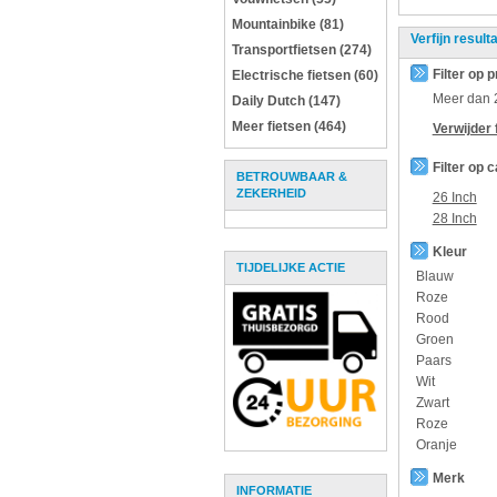
Mountainbike (81)
Verfijn result
Transportfietsen (274)
Filter op p
Electrische fietsen (60)
Meer dan
Daily Dutch (147)
Meer fietsen (464)
Verwijder f
Filter op 
BETROUWBAAR &
ZEKERHEID
26 Inch
28 Inch
Kleur
TIJDELIJKE ACTIE
Blauw
Roze
Rood
Groen
Paars
Wit
Zwart
Roze
Oranje
Merk
INFORMATIE