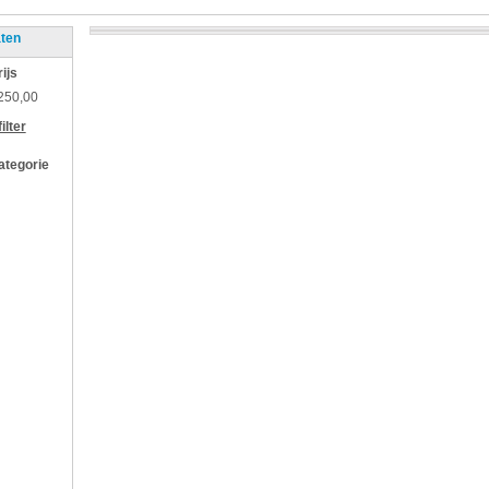
aten
rijs
250,00
ilter
categorie