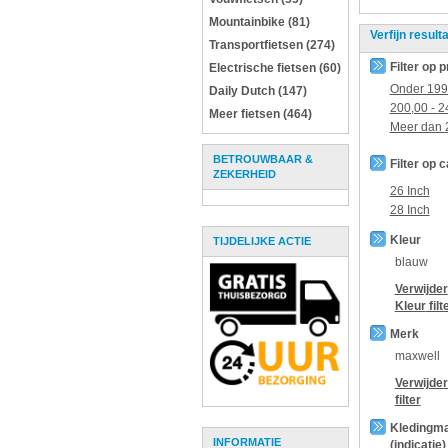
Mountainbike (81)
Verfijn result
Transportfietsen (274)
Filter op p
Electrische fietsen (60)
Onder
199
Daily Dutch (147)
200,00
-
2
Meer fietsen (464)
Meer dan
BETROUWBAAR &
Filter op 
ZEKERHEID
26 Inch
28 Inch
Kleur
TIJDELIJKE ACTIE
blauw
Verwijder
Kleur
filt
Merk
maxwell
Verwijde
filter
Kledingm
INFORMATIE
(indicatie)