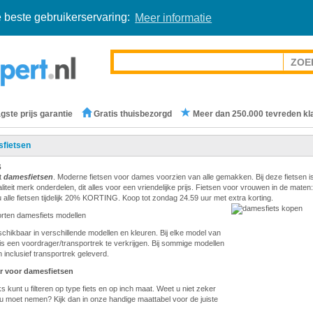
 beste gebruikerservaring:
Meer informatie
gste prijs garantie
Gratis thuisbezorgd
Meer dan 250.000 tevreden kl
fietsen
s
t
damesfietsen
. Moderne fietsen voor dames voorzien van alle gemakken. Bij deze fietsen i
teit merk onderdelen, dit alles voor een vriendelijke prijs. Fietsen voor vrouwen in de maten:
 alle fietsen tijdelijk 20% KORTING. Koop tot zondag 24.59 uur met extra korting.
orten damesfiets modellen
eschikbaar in verschillende modellen en kleuren. Bij elke model van
is een voordrager/transportrek te verkrijgen. Bij sommige modellen
 inclusief transportrek geleverd.
r voor damesfietsen
s kunt u filteren op type fiets en op inch maat. Weet u niet zeker
u moet nemen? Kijk dan in onze handige maattabel voor de juiste