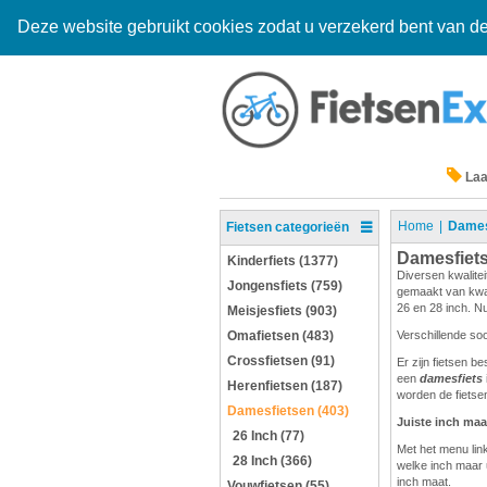
Deze website gebruikt cookies zodat u verzekerd bent van de
Laa
Home
Dames
Fietsen categorieën
Damesfiet
Kinderfiets (1377)
Diversen kwalitei
Jongensfiets (759)
gemaakt van kwali
26 en 28 inch. Nu
Meisjesfiets (903)
Omafietsen (483)
Verschillende so
Crossfietsen (91)
Er zijn fietsen b
een
damesfiets
Herenfietsen (187)
worden de fietsen
Damesfietsen (403)
Juiste inch maa
26 Inch (77)
Met het menu link
28 Inch (366)
welke inch maar 
inch maat.
Vouwfietsen (55)