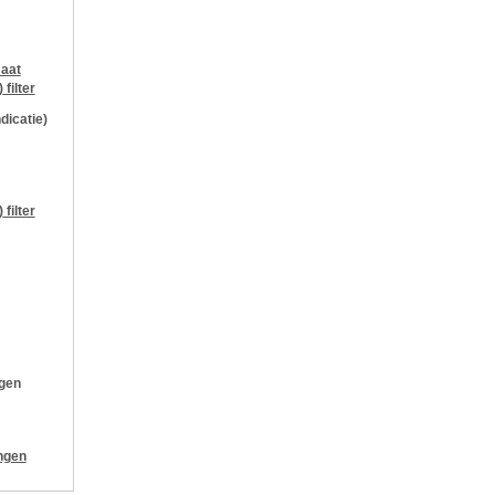
aat
)
filter
ndicatie)
)
filter
ngen
ngen