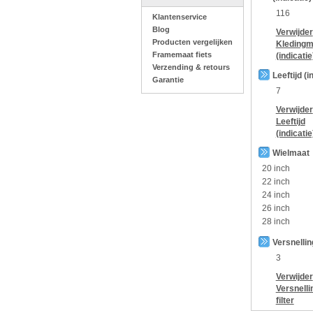
116
Klantenservice
Blog
Verwijder
Producten vergelijken
Kledingm
Framemaat fiets
(indicatie
Verzending & retours
Leeftijd (i
Garantie
7
Verwijder
Leeftijd
(indicatie
Wielmaat
20 inch
22 inch
24 inch
26 inch
28 inch
Versnelli
3
Verwijder
Versnelli
filter