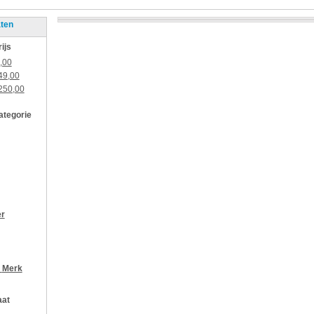
aten
rijs
,00
49,00
250,00
categorie
er
r
Merk
aat