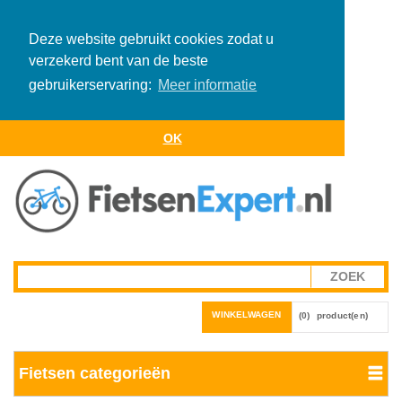
Deze website gebruikt cookies zodat u
verzekerd bent van de beste
gebruikerservaring:
Meer informatie
OK
WINKELWAGEN
(0)
product(en)
Fietsen categorieën