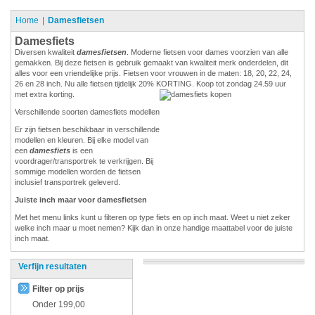
Home
Damesfietsen
Damesfiets
Diversen kwaliteit
damesfietsen
. Moderne fietsen voor dames voorzien van alle
gemakken. Bij deze fietsen is gebruik gemaakt van kwaliteit merk onderdelen, dit
alles voor een vriendelijke prijs. Fietsen voor vrouwen in de maten: 18, 20, 22, 24,
26 en 28 inch. Nu alle fietsen tijdelijk 20% KORTING. Koop tot zondag 24.59 uur
met extra korting.
Verschillende soorten damesfiets modellen
Er zijn fietsen beschikbaar in verschillende
modellen en kleuren. Bij elke model van
een
damesfiets
is een
voordrager/transportrek te verkrijgen. Bij
sommige modellen worden de fietsen
inclusief transportrek geleverd.
Juiste inch maar voor damesfietsen
Met het menu links kunt u filteren op type fiets en op inch maat. Weet u niet zeker
welke inch maar u moet nemen? Kijk dan in onze handige maattabel voor de juiste
inch maat.
Verfijn resultaten
Filter op prijs
Onder
199,00