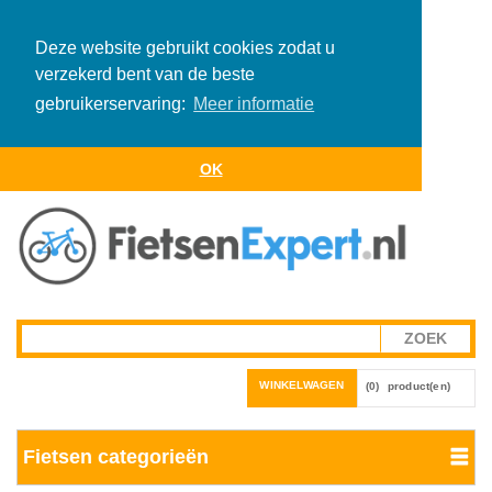
Deze website gebruikt cookies zodat u
verzekerd bent van de beste
gebruikerservaring:
Meer informatie
OK
WINKELWAGEN
(0)
product(en)
Fietsen categorieën