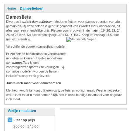
Home
Damesfietsen
Damesfiets
Diversen kwaliteit
damesfietsen
. Moderne fietsen voor dames voorzien van alle
gemakken. Bij deze fietsen is gebruik gemaakt van kwaliteit merk onderdelen, dit
alles voor een vriendelijke prijs. Fietsen voor vrouwen in de maten: 18, 20, 22, 24,
26 en 28 inch. Nu alle fietsen tijdelijk 20% KORTING. Koop tot zondag 24.59 uur
met extra korting.
Verschillende soorten damesfiets modellen
Er zijn fietsen beschikbaar in verschillende
modellen en kleuren. Bij elke model van
een
damesfiets
is een
voordrager/transportrek te verkrijgen. Bij
sommige modellen worden de fietsen
inclusief transportrek geleverd.
Juiste inch maar voor damesfietsen
Met het menu links kunt u filteren op type fiets en op inch maat. Weet u niet zeker
welke inch maar u moet nemen? Kijk dan in onze handige maattabel voor de juiste
inch maat.
Verfijn resultaten
Filter op prijs
200,00
-
249,00